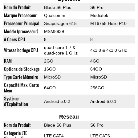
Nom du Produit
Blade S6 Plus
S6 Pro
Marque Processeur
Qualcomm
Mediatek
Processeur Principal
Snapdragon 615
MT6755 Helio P10
Modèle (processeur)
MSM8939
# Cores CPU
8
8
quad-core 1.7 &
Vitesse horloge CPU
4x1.8 & 4x1.0 GHz
quad-core 1 GHz
RAM
2GO
4GO
Options de Stockage
16GO
64GO
Type Carte Mémoire
MicroSD
MicroSD
Capacité Max. Carte
64GO
256GO
Mem
Système
Android 5.0.2
Android 6.0.1
d'Exploitation
Reseau
Nom du Produit
Blade S6 Plus
S6 Pro
Categorie LTE
LTE CAT4
LTE CAT6