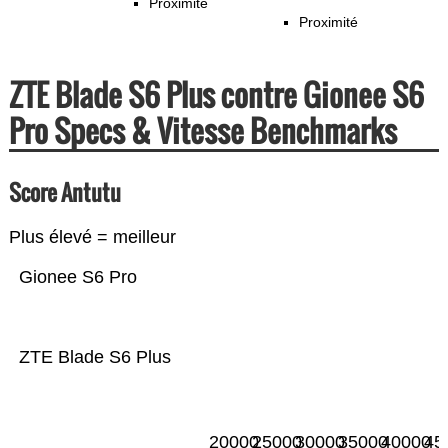
Proximité
Proximité
ZTE Blade S6 Plus contre Gionee S6
Pro Specs & Vitesse Benchmarks
Score Antutu
Plus élevé = meilleur
Gionee S6 Pro
ZTE Blade S6 Plus
20000
25000
30000
35000
40000
45