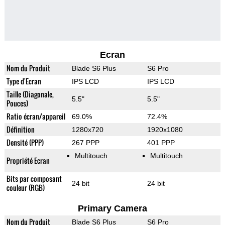
Ecran
Nom du Produit
Blade S6 Plus
S6 Pro
Type d'Ecran
IPS LCD
IPS LCD
Taille (Diagonale,
5.5"
5.5"
Pouces)
Ratio écran/appareil
69.0%
72.4%
Définition
1280x720
1920x1080
Densité (PPP)
267 PPP
401 PPP
Multitouch
Multitouch
Propriété Ecran
Bits par composant
24 bit
24 bit
couleur (RGB)
Primary Camera
Nom du Produit
Blade S6 Plus
S6 Pro