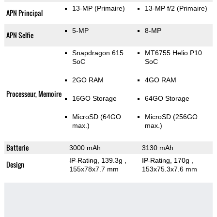
13-MP
(Primaire)
13-MP f/2
(Primaire)
APN Principal
5-MP
8-MP
APN Selfie
Snapdragon 615
MT6755 Helio P10
SoC
SoC
2GO RAM
4GO RAM
Processeur, Memoire
16GO Storage
64GO Storage
MicroSD (64GO
MicroSD (256GO
max.)
max.)
Batterie
3000 mAh
3130 mAh
IP Rating
, 139.3g
,
IP Rating
, 170g
,
Design
155x78x7.7 mm
153x75.3x7.6 mm