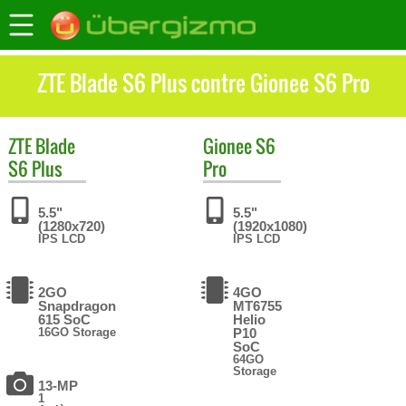
ZTE Blade S6 Plus contre Gionee S6 Pro
ZTE
Blade
Gionee
S6
S6 Plus
Pro
5.5"
5.5"
(1280x720)
(1920x1080)
IPS LCD
IPS LCD
2GO
4GO
Snapdragon
MT6755
615 SoC
Helio
16GO Storage
P10
SoC
64GO
Storage
13-MP
1