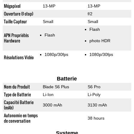
Mégapixel
13-MP
13-MP
Ouverture (f-stop)
f/2
Taille Capteur
Small
Small
Flash
APN Propriétés
Flash
Hardware
photo HDR
1080p/30fps
1080p/30fps
Résolutions Vidéo
Batterie
Nom du Produit
Blade S6 Plus
S6 Pro
Type de Batterie
Li-Ion
Li-Poly
Capacité Batterie
3000 mAh
3130 mAh
(mAh)
Autonomie en temps
38 hours
de conversation
Systeme