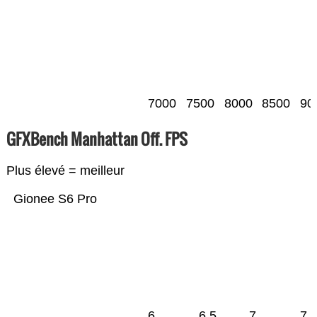
7000
7500
8000
8500
90
GFXBench Manhattan Off. FPS
Plus élevé = meilleur
Gionee S6 Pro
6
6.5
7
7.