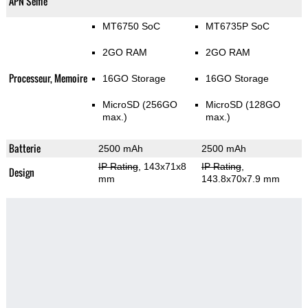
APN Selfie
MT6750 SoC
MT6735P SoC
2GO RAM
2GO RAM
Processeur, Memoire
16GO Storage
16GO Storage
MicroSD (256GO
MicroSD (128GO
max.)
max.)
Batterie
2500 mAh
2500 mAh
IP Rating
, 143x71x8
IP Rating
,
Design
mm
143.8x70x7.9 mm