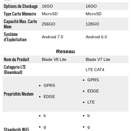
Options de Stockage
16GO
16GO
Type Carte Mémoire
MicroSD
MicroSD
Capacité Max. Carte
256GO
128GO
Mem
Système
Android 7.0
Android 6.0
d'Exploitation
Reseau
Nom du Produit
Blade V8 Lite
Blade V7 Lite
Categorie LTE
LTE CAT4
(Download)
GPRS
GPRS
EDGE
Propriétés Modem
EDGE
LTE
b
b
g
g
Standards WiFi