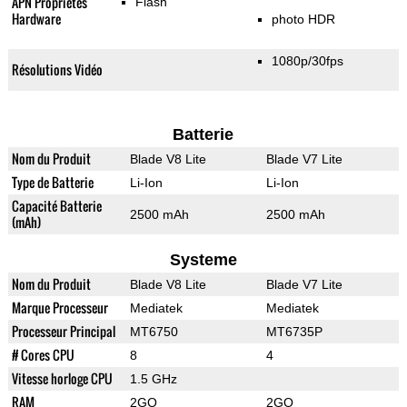
APN Propriétés
Flash
Hardware
photo HDR
1080p/30fps
Résolutions Vidéo
Batterie
Nom du Produit
Blade V8 Lite
Blade V7 Lite
Type de Batterie
Li-Ion
Li-Ion
Capacité Batterie
2500 mAh
2500 mAh
(mAh)
Systeme
Nom du Produit
Blade V8 Lite
Blade V7 Lite
Marque Processeur
Mediatek
Mediatek
Processeur Principal
MT6750
MT6735P
# Cores CPU
8
4
Vitesse horloge CPU
1.5 GHz
RAM
2GO
2GO