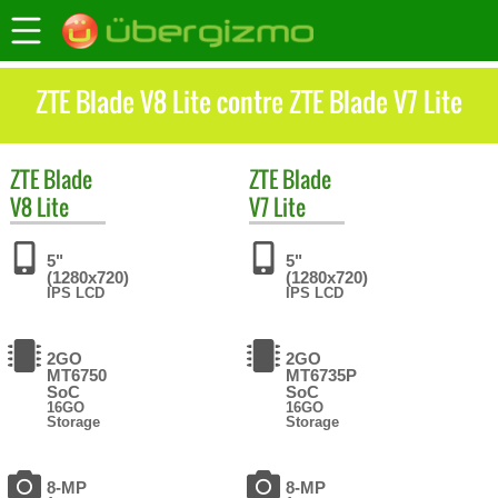
ZTE Blade V8 Lite contre ZTE Blade V7 Lite
ZTE
Blade
ZTE
Blade
V8 Lite
V7 Lite
5"
5"
(1280x720)
(1280x720)
IPS LCD
IPS LCD
2GO
2GO
MT6750
MT6735P
SoC
SoC
16GO
16GO
Storage
Storage
8-MP
8-MP