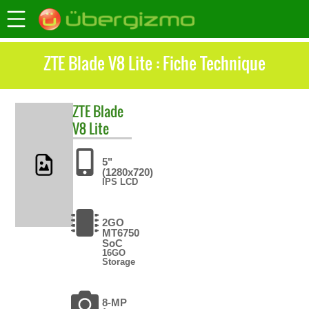
ZTE Blade V8 Lite : Fiche Technique
ZTE
Blade
V8 Lite
5"
(1280x720)
IPS LCD
2GO
MT6750
SoC
16GO
Storage
8-MP