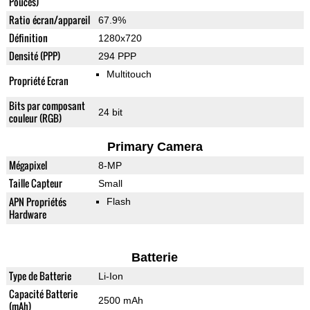
Pouces)
Ratio écran/appareil
67.9%
Définition
1280x720
Densité (PPP)
294 PPP
Multitouch
Propriété Ecran
Bits par composant
24 bit
couleur (RGB)
Primary Camera
Mégapixel
8-MP
Taille Capteur
Small
APN Propriétés
Flash
Hardware
Batterie
Type de Batterie
Li-Ion
Capacité Batterie
2500 mAh
(mAh)