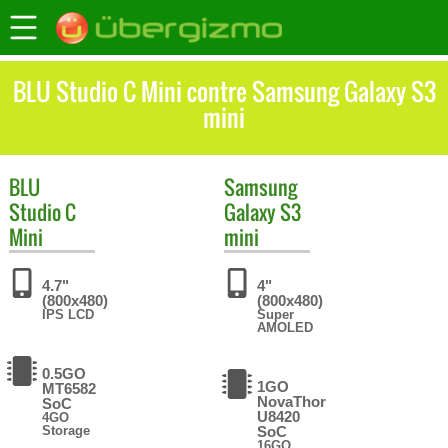
BLU Studio C Mini contre Samsung Galaxy S3
mini
BLU
Samsung
Studio C
Galaxy S3
Mini
mini
4.7"
4"
(800x480)
(800x480)
IPS LCD
Super
AMOLED
0.5GO
1GO
MT6582
NovaThor
SoC
U8420
4GO
Storage
SoC
16GO