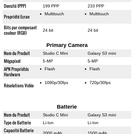
Densité (PPP)
199 PPP
233 PPP
Multitouch
Multitouch
Propriété Ecran
Bits par composant
24 bit
24 bit
couleur (RGB)
Primary Camera
Nom du Produit
Studio C Mini
Galaxy S3 mini
Mégapixel
5-MP
5-MP
APN Propriétés
Flash
Flash
Hardware
1080p/30fps
720p/30fps
Résolutions Vidéo
Batterie
Nom du Produit
Studio C Mini
Galaxy S3 mini
Type de Batterie
Li-Ion
Li-Ion
Capacité Batterie
2000 mAh
1500 mAh