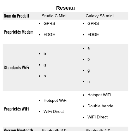
Reseau
Nom du Produit
Studio C Mini
Galaxy S3 mini
GPRS
GPRS
Propriétés Modem
EDGE
EDGE
a
b
b
g
Standards WiFi
g
n
n
Hotspot WiFi
Hotspot WiFi
Double bande
Propriétés WiFi
WiFi Direct
WiFi Direct
Version Bluetooth
Bluetooth 3.0
Bluetooth 4.0