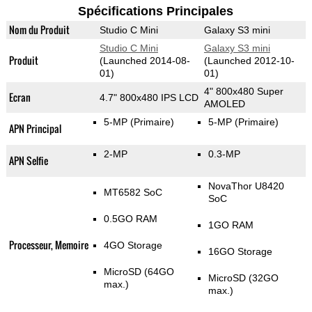
Spécifications Principales
Nom du Produit
Studio C Mini
Galaxy S3 mini
Studio C Mini
Galaxy S3 mini
Produit
(Launched 2014-08-
(Launched 2012-10-
01)
01)
4" 800x480 Super
Ecran
4.7" 800x480 IPS LCD
AMOLED
5-MP
(Primaire)
5-MP
(Primaire)
APN Principal
2-MP
0.3-MP
APN Selfie
NovaThor U8420
MT6582 SoC
SoC
0.5GO RAM
1GO RAM
Processeur, Memoire
4GO Storage
16GO Storage
MicroSD (64GO
MicroSD (32GO
max.)
max.)