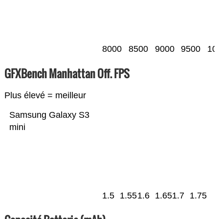
8000
8500
9000
9500
10
GFXBench Manhattan Off. FPS
Plus élevé = meilleur
Samsung Galaxy S3
mini
1.5
1.55
1.6
1.65
1.7
1.75