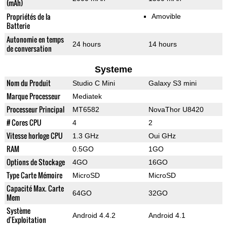
(mAh)
Propriétés de la
Amovible
Batterie
Autonomie en temps
24 hours
14 hours
de conversation
Systeme
Nom du Produit
Studio C Mini
Galaxy S3 mini
Marque Processeur
Mediatek
Processeur Principal
MT6582
NovaThor U8420
# Cores CPU
4
2
Vitesse horloge CPU
1.3 GHz
Oui GHz
RAM
0.5GO
1GO
Options de Stockage
4GO
16GO
Type Carte Mémoire
MicroSD
MicroSD
Capacité Max. Carte
64GO
32GO
Mem
Système
Android 4.4.2
Android 4.1
d'Exploitation