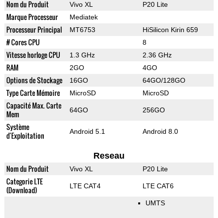
Nom du Produit
Vivo XL
P20 Lite
Marque Processeur
Mediatek
Processeur Principal
MT6753
HiSilicon Kirin 659
# Cores CPU
8
Vitesse horloge CPU
1.3 GHz
2.36 GHz
RAM
2GO
4GO
Options de Stockage
16GO
64GO/128GO
Type Carte Mémoire
MicroSD
MicroSD
Capacité Max. Carte
64GO
256GO
Mem
Système
Android 5.1
Android 8.0
d'Exploitation
Reseau
Nom du Produit
Vivo XL
P20 Lite
Categorie LTE
LTE CAT4
LTE CAT6
(Download)
UMTS