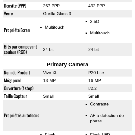
Densité (PPP)
267 PPP
432 PPP
Verre
Gorilla Glass 3
2.5D
Multitouch
Propriété Ecran
Multitouch
Bits par composant
24 bit
24 bit
couleur (RGB)
Primary Camera
Nom du Produit
Vivo XL
P20 Lite
Mégapixel
13-MP
16-MP
Ouverture (f-stop)
f/2.2
Taille Capteur
Small
Small
Contraste
Propriétés autofocus
AF à détection de
phase
Flash
Flash LED