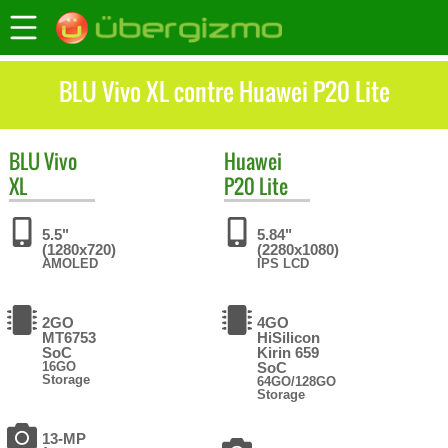
BLU Vivo XL contre Huawei P20 Lite
BLU
Vivo
Huawei
XL
P20 Lite
5.5"
5.84"
(1280x720)
(2280x1080)
AMOLED
IPS LCD
2GO
4GO
MT6753
HiSilicon
SoC
Kirin 659
16GO
SoC
Storage
64GO/128GO
Storage
13-MP