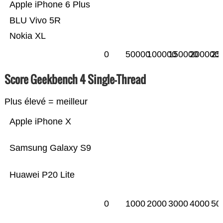
Apple iPhone 6 Plus
BLU Vivo 5R
Nokia XL
0
50000
100000
150000
200000
25
Score Geekbench 4 Single-Thread
Plus élevé = meilleur
Apple iPhone X
Samsung Galaxy S9
Huawei P20 Lite
0
1000
2000
3000
4000
50