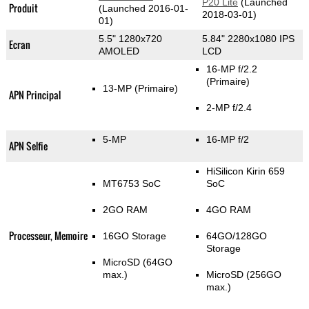
P20 Lite
(Launched
Produit
(Launched 2016-01-
2018-03-01)
01)
5.5" 1280x720
5.84" 2280x1080 IPS
Ecran
AMOLED
LCD
16-MP f/2.2
(Primaire)
13-MP
(Primaire)
APN Principal
2-MP f/2.4
5-MP
16-MP f/2
APN Selfie
HiSilicon Kirin 659
MT6753 SoC
SoC
2GO RAM
4GO RAM
Processeur, Memoire
16GO Storage
64GO/128GO
Storage
MicroSD (64GO
max.)
MicroSD (256GO
max.)