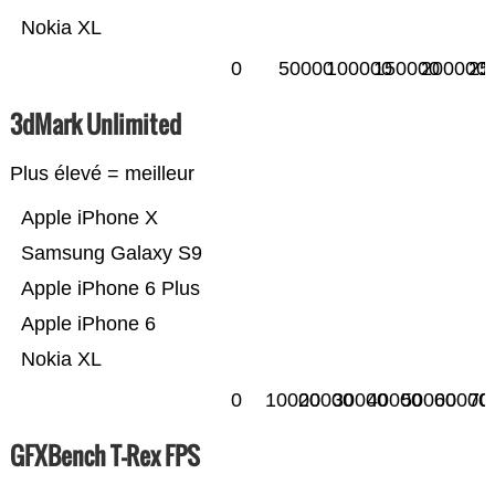
Nokia XL
0
50000
100000
150000
200000
25
3dMark Unlimited
Plus élevé = meilleur
Apple iPhone X
Samsung Galaxy S9
Apple iPhone 6 Plus
Apple iPhone 6
Nokia XL
0
10000
20000
30000
40000
50000
60000
70
GFXBench T-Rex FPS