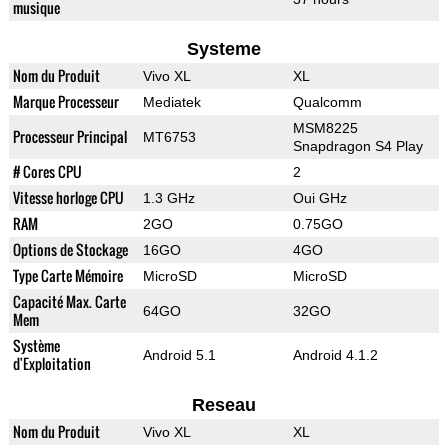
musique
Systeme
Nom du Produit
Vivo XL
XL
Marque Processeur
Mediatek
Qualcomm
MSM8225
Processeur Principal
MT6753
Snapdragon S4 Play
# Cores CPU
2
Vitesse horloge CPU
1.3 GHz
Oui GHz
RAM
2GO
0.75GO
Options de Stockage
16GO
4GO
Type Carte Mémoire
MicroSD
MicroSD
Capacité Max. Carte
64GO
32GO
Mem
Système
Android 5.1
Android 4.1.2
d'Exploitation
Reseau
Nom du Produit
Vivo XL
XL