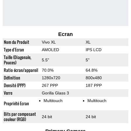
Ecran
Nom du Produit
Vivo XL
XL
Type d'Ecran
AMOLED
IPS LCD
Taille (Diagonale,
5.5"
5"
Pouces)
Ratio écran/appareil
70.0%
64.8%
Définition
1280x720
800x480
Densité (PPP)
267 PPP
187 PPP
Verre
Gorilla Glass 3
Multitouch
Multitouch
Propriété Ecran
Bits par composant
24 bit
24 bit
couleur (RGB)