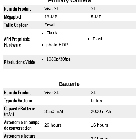
Primary Camera
Nom du Produit
Vivo XL
XL
Mégapixel
13-MP
5-MP
Taille Capteur
Small
Flash
APN Propriétés
Flash
Hardware
photo HDR
1080p/30fps
Résolutions Vidéo
Batterie
Nom du Produit
Vivo XL
XL
Type de Batterie
Li-Ion
Capacité Batterie
3150 mAh
2000 mAh
(mAh)
Autonomie en temps
26 hours
16 hours
de conversation
Autonomie lecture
37 hours