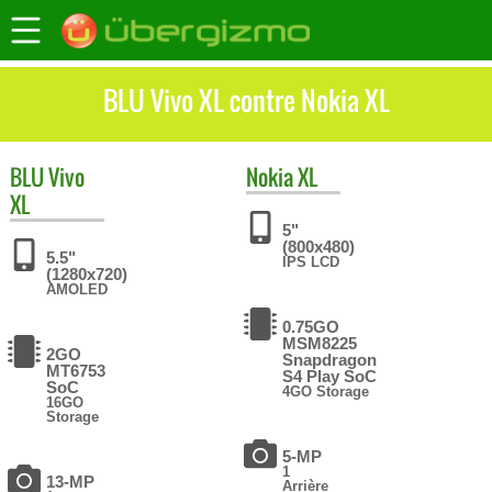
BLU Vivo XL contre Nokia XL
BLU
Vivo
Nokia
XL
XL
5"
(800x480)
5.5"
IPS LCD
(1280x720)
AMOLED
0.75GO
MSM8225
2GO
Snapdragon
MT6753
S4 Play SoC
SoC
4GO Storage
16GO
Storage
5-MP
1
13-MP
Arrière