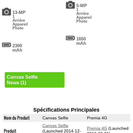
5-MP
1
13-MP
Arrière
1
Appareil
Arrière
Photo
Appareil
Photo
1650
mAh
2300
mAh
Canvas Selfie
News (1)
Spécifications Principales
Nom du Produit
Canvas Selfie
Premia 4G
Canvas Selfie
Premia 4G
(Launched
Produit
(Launched 2014-12-