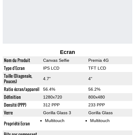
Ecran
Nom du Produit
Canvas Selfie
Premia 4G
Type d'Ecran
IPS LCD
TFT LCD
Taille (Diagonale,
4.7"
4"
Pouces)
Ratio écran/appareil
56.4%
56.2%
Définition
1280x720
800x480
Densité (PPP)
312 PPP
233 PPP
Verre
Gorilla Glass 3
Gorilla Glass
Multitouch
Multitouch
Propriété Ecran
Bits par composant