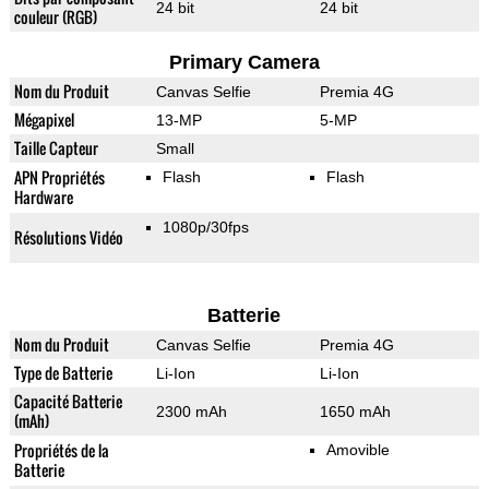
24 bit
24 bit
couleur (RGB)
Primary Camera
Nom du Produit
Canvas Selfie
Premia 4G
Mégapixel
13-MP
5-MP
Taille Capteur
Small
APN Propriétés
Flash
Flash
Hardware
1080p/30fps
Résolutions Vidéo
Batterie
Nom du Produit
Canvas Selfie
Premia 4G
Type de Batterie
Li-Ion
Li-Ion
Capacité Batterie
2300 mAh
1650 mAh
(mAh)
Propriétés de la
Amovible
Batterie