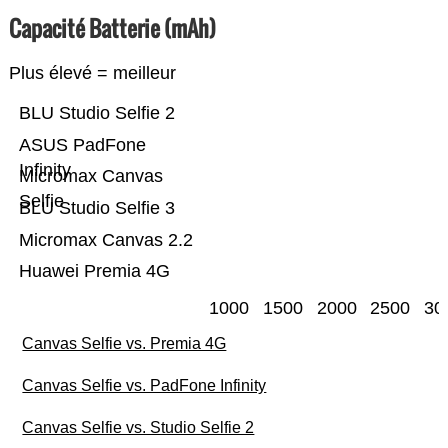
Capacité Batterie (mAh)
Plus élevé = meilleur
BLU Studio Selfie 2
ASUS PadFone
Infinity
Micromax Canvas
Selfie
BLU Studio Selfie 3
Micromax Canvas 2.2
Huawei Premia 4G
1000
1500
2000
2500
30
Canvas Selfie vs. Premia 4G
Canvas Selfie vs. PadFone Infinity
Canvas Selfie vs. Studio Selfie 2