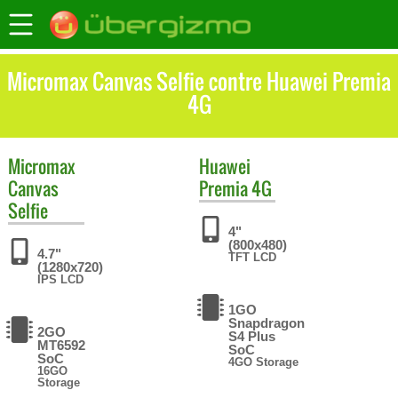
Micromax Canvas Selfie contre Huawei Premia
4G
Micromax
Huawei
Canvas
Premia 4G
Selfie
4"
(800x480)
4.7"
TFT LCD
(1280x720)
IPS LCD
1GO
Snapdragon
2GO
S4 Plus
MT6592
SoC
SoC
4GO Storage
16GO
Storage