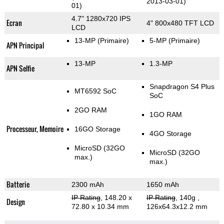
2013-03-01)
01)
4.7" 1280x720 IPS
Ecran
4" 800x480 TFT LCD
LCD
13-MP
(Primaire)
5-MP
(Primaire)
APN Principal
13-MP
1.3-MP
APN Selfie
Snapdragon S4 Plus
MT6592 SoC
SoC
2GO RAM
1GO RAM
Processeur, Memoire
16GO Storage
4GO Storage
MicroSD (32GO
MicroSD (32GO
max.)
max.)
Batterie
2300 mAh
1650 mAh
IP Rating
, 148.20 x
IP Rating
, 140g
,
Design
72.80 x 10.34 mm
126x64.3x12.2 mm