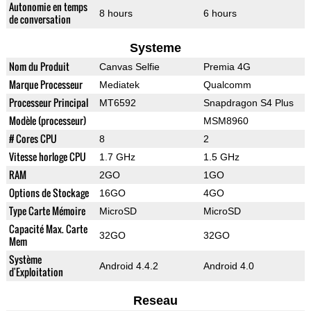
Autonomie en temps
8 hours
6 hours
de conversation
Systeme
Nom du Produit
Canvas Selfie
Premia 4G
Marque Processeur
Mediatek
Qualcomm
Processeur Principal
MT6592
Snapdragon S4 Plus
Modèle (processeur)
MSM8960
# Cores CPU
8
2
Vitesse horloge CPU
1.7 GHz
1.5 GHz
RAM
2GO
1GO
Options de Stockage
16GO
4GO
Type Carte Mémoire
MicroSD
MicroSD
Capacité Max. Carte
32GO
32GO
Mem
Système
Android 4.4.2
Android 4.0
d'Exploitation
Reseau