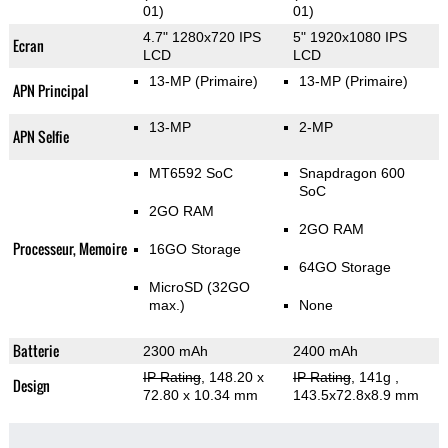
01)
01)
4.7" 1280x720 IPS
5" 1920x1080 IPS
Ecran
LCD
LCD
13-MP
(Primaire)
13-MP
(Primaire)
APN Principal
13-MP
2-MP
APN Selfie
MT6592 SoC
Snapdragon 600
SoC
2GO RAM
2GO RAM
Processeur, Memoire
16GO Storage
64GO Storage
MicroSD (32GO
max.)
None
Batterie
2300 mAh
2400 mAh
IP Rating
, 148.20 x
IP Rating
, 141g
,
Design
72.80 x 10.34 mm
143.5x72.8x8.9 mm