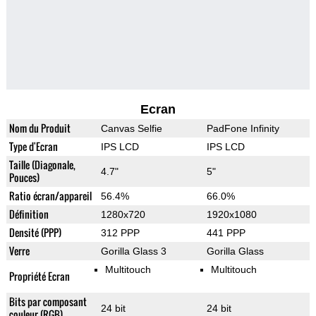
Ecran
Nom du Produit
Canvas Selfie
PadFone Infinity
Type d'Ecran
IPS LCD
IPS LCD
Taille (Diagonale,
4.7"
5"
Pouces)
Ratio écran/appareil
56.4%
66.0%
Définition
1280x720
1920x1080
Densité (PPP)
312 PPP
441 PPP
Verre
Gorilla Glass 3
Gorilla Glass
Multitouch
Multitouch
Propriété Ecran
Bits par composant
24 bit
24 bit
couleur (RGB)