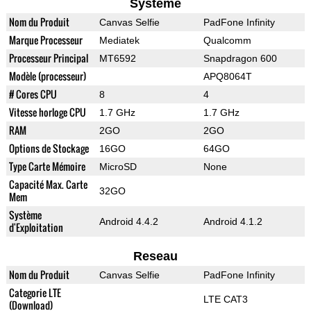
Systeme
Nom du Produit
Canvas Selfie
PadFone Infinity
Marque Processeur
Mediatek
Qualcomm
Processeur Principal
MT6592
Snapdragon 600
Modèle (processeur)
APQ8064T
# Cores CPU
8
4
Vitesse horloge CPU
1.7 GHz
1.7 GHz
RAM
2GO
2GO
Options de Stockage
16GO
64GO
Type Carte Mémoire
MicroSD
None
Capacité Max. Carte
32GO
Mem
Système
Android 4.4.2
Android 4.1.2
d'Exploitation
Reseau
Nom du Produit
Canvas Selfie
PadFone Infinity
Categorie LTE
LTE CAT3
(Download)