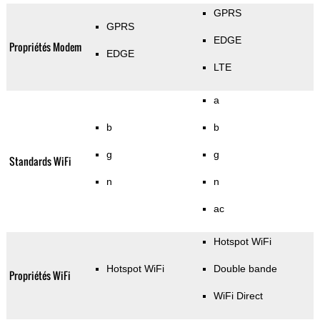
GPRS
GPRS
EDGE
Propriétés Modem
EDGE
LTE
a
b
b
g
g
Standards WiFi
n
n
ac
Hotspot WiFi
Hotspot WiFi
Double bande
Propriétés WiFi
WiFi Direct