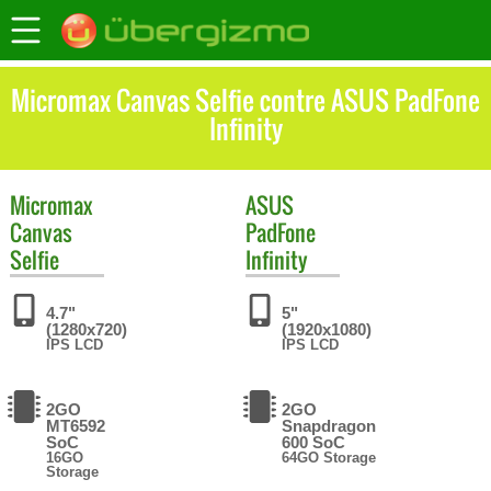
Micromax Canvas Selfie contre ASUS PadFone
Infinity
Micromax
ASUS
Canvas
PadFone
Selfie
Infinity
4.7"
5"
(1280x720)
(1920x1080)
IPS LCD
IPS LCD
2GO
2GO
MT6592
Snapdragon
SoC
600 SoC
16GO
64GO Storage
Storage