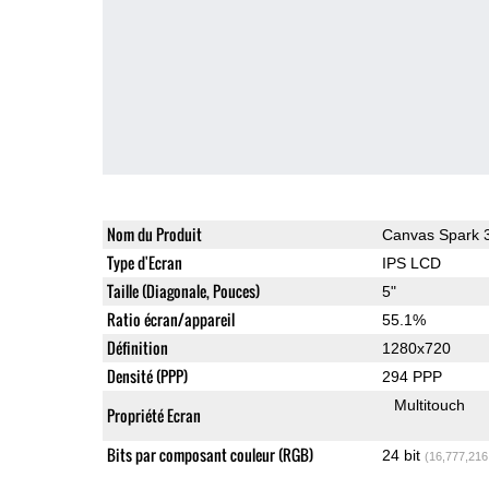
Nom du Produit
Canvas Spark 
Type d'Ecran
IPS LCD
Taille (Diagonale, Pouces)
5"
Ratio écran/appareil
55.1%
Définition
1280x720
Densité (PPP)
294 PPP
Multitouch
Propriété Ecran
Bits par composant couleur (RGB)
24 bit
(16,777,216