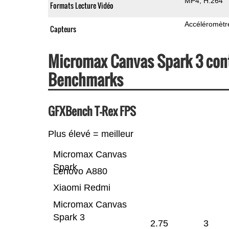
MP4
H.264
Formats Lecture Vidéo
Accéléromètr
Capteurs
Micromax Canvas Spark 3 cont
Benchmarks
GFXBench T-Rex FPS
Plus élevé = meilleur
Micromax Canvas
Spark
Lenovo A880
Xiaomi Redmi
Micromax Canvas
Spark 3
2.75
3