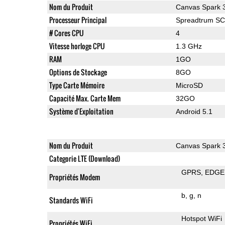
Nom du Produit
Canvas Spark 
Processeur Principal
Spreadtrum S
# Cores CPU
4
Vitesse horloge CPU
1.3 GHz
RAM
1GO
Options de Stockage
8GO
Type Carte Mémoire
MicroSD
Capacité Max. Carte Mem
32GO
Système d'Exploitation
Android 5.1
Nom du Produit
Canvas Spark 
Categorie LTE (Download)
GPRS
EDGE
Propriétés Modem
b
g
n
Standards WiFi
Hotspot WiFi
Propriétés WiFi