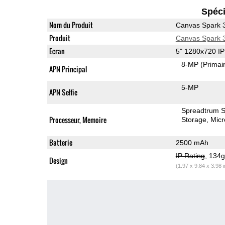
Spéci
Nom du Produit
Canvas Spark 
Produit
Canvas Spark 
Ecran
5" 1280x720 I
8-MP
(Primai
APN Principal
5-MP
APN Selfie
Spreadtrum 
Processeur, Memoire
Storage
Mic
Batterie
2500 mAh
IP Rating
, 134
Design
(1.97 x 9.84 x 3.98 