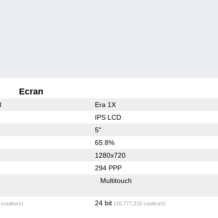
Ecran
3
Era 1X
IPS LCD
5"
65.8%
1280x720
294 PPP
Multitouch
24 bit
 couleurs)
(16,777,216 couleurs)