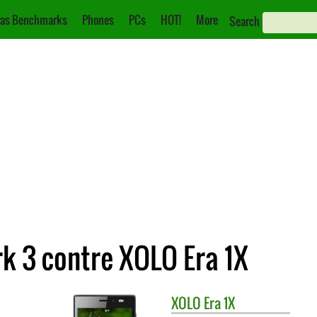
as Benchmarks
Phones
PCs
HOT!
More
Search
 3 contre XOLO Era 1X
XOLO
Era 1X