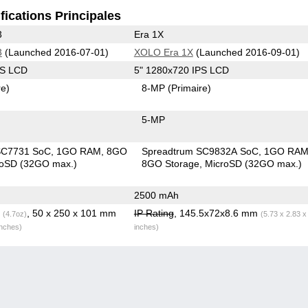
fications Principales
3
Era 1X
3
(Launched 2016-07-01)
XOLO Era 1X
(Launched 2016-09-01)
PS LCD
5" 1280x720 IPS LCD
re)
8-MP
(Primaire)
5-MP
SC7731 SoC
1GO RAM
8GO
Spreadtrum SC9832A SoC
1GO RA
roSD (32GO max.)
8GO Storage
MicroSD (32GO max.)
2500 mAh
g
, 50 x 250 x 101 mm
IP Rating
, 145.5x72x8.6 mm
(4.7oz)
(5.73 x 2.83 x
inches)
inches)