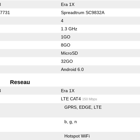
3
Era 1X
C7731
Spreadtrum SC9832A
4
1.3 GHz
1GO
8GO
MicroSD
32GO
Android 6.0
Reseau
3
Era 1X
LTE CAT4
150 Mbps
GPRS
EDGE
LTE
b
g
n
Hotspot WiFi