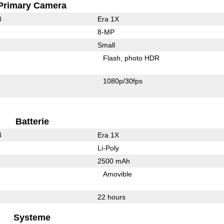
Primary Camera
3
Era 1X
8-MP
Small
Flash
photo HDR
1080p/30fps
Batterie
3
Era 1X
Li-Poly
2500 mAh
Amovible
22 hours
Systeme