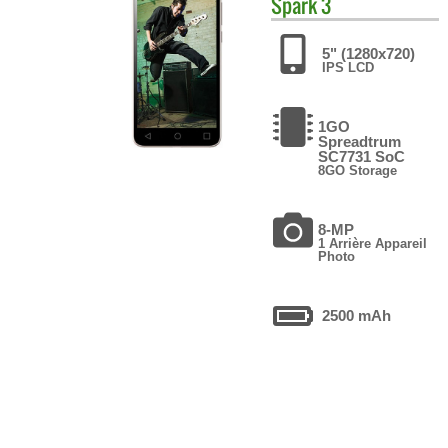
Spark 3
5" (1280x720)
IPS LCD
1GO
Spreadtrum
SC7731 SoC
8GO Storage
8-MP
1 Arrière Appareil
Photo
2500 mAh