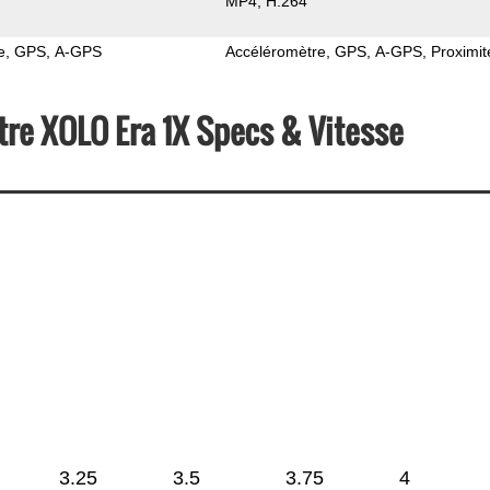
MP4
H.264
e
GPS
A-GPS
Accéléromètre
GPS
A-GPS
Proximit
re XOLO Era 1X Specs & Vitesse
3.25
3.5
3.75
4