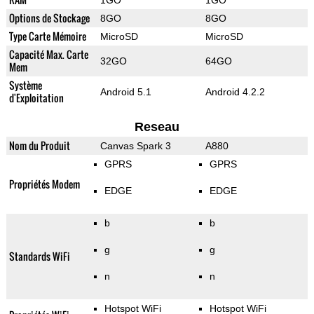
1GO
1GO
Options de Stockage
8GO
8GO
Type Carte Mémoire
MicroSD
MicroSD
Capacité Max. Carte
32GO
64GO
Mem
Système
Android 5.1
Android 4.2.2
d'Exploitation
Reseau
Nom du Produit
Canvas Spark 3
A880
GPRS
GPRS
Propriétés Modem
EDGE
EDGE
b
b
g
g
Standards WiFi
n
n
Hotspot WiFi
Hotspot WiFi