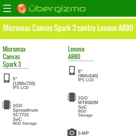
Micromax Canvas Spark 3 contre Lenovo A880
Micromax
Lenovo
Canvas
A880
Spark 3
6"
(960x540)
5"
IPS LCD
(1280x720)
IPS LCD
1GO
MT6582M
1GO
SoC
Spreadtrum
8GO
SC7731
Storage
SoC
8GO Storage
5-MP