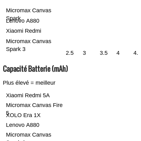
Micromax Canvas
Spark
Lenovo A880
Xiaomi Redmi
Micromax Canvas
Spark 3
2.5
3
3.5
4
4.
Capacité Batterie (mAh)
Plus élevé = meilleur
Xiaomi Redmi 5A
Micromax Canvas Fire
5
XOLO Era 1X
Lenovo A880
Micromax Canvas