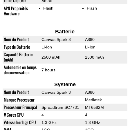
Taille Capteur
Small
APN Propriétés
Flash
Flash
Hardware
Batterie
Nom du Produit
Canvas Spark 3
A880
Type de Batterie
Li-Ion
Li-Ion
Capacité Batterie
2500 mAh
2500 mAh
(mAh)
Autonomie en temps
7 hours
de conversation
Systeme
Nom du Produit
Canvas Spark 3
A880
Marque Processeur
Mediatek
Processeur Principal
Spreadtrum SC7731
MT6582M
# Cores CPU
4
4
Vitesse horloge CPU
1.3 GHz
1.3 GHz
RAM