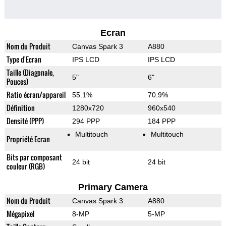
Ecran
Nom du Produit
Canvas Spark 3
A880
Type d'Ecran
IPS LCD
IPS LCD
Taille (Diagonale,
5"
6"
Pouces)
Ratio écran/appareil
55.1%
70.9%
Définition
1280x720
960x540
Densité (PPP)
294 PPP
184 PPP
Multitouch
Multitouch
Propriété Ecran
Bits par composant
24 bit
24 bit
couleur (RGB)
Primary Camera
Nom du Produit
Canvas Spark 3
A880
Mégapixel
8-MP
5-MP