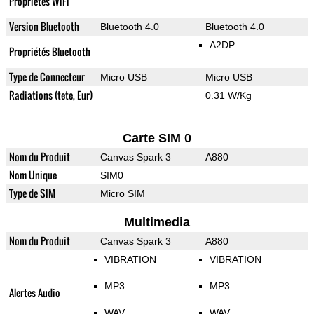
Propriétés WiFi
Version Bluetooth
Bluetooth 4.0
Bluetooth 4.0
A2DP
Propriétés Bluetooth
Type de Connecteur
Micro USB
Micro USB
Radiations (tete, Eur)
0.31 W/Kg
Carte SIM 0
Nom du Produit
Canvas Spark 3
A880
Nom Unique
SIM0
Type de SIM
Micro SIM
Multimedia
Nom du Produit
Canvas Spark 3
A880
VIBRATION
VIBRATION
MP3
MP3
Alertes Audio
WAV
WAV