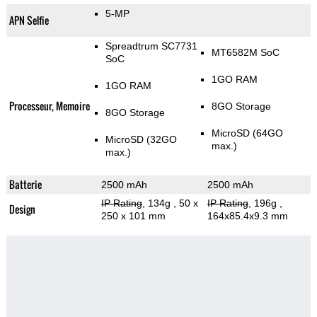
5-MP
APN Selfie
Spreadtrum SC7731
MT6582M SoC
SoC
1GO RAM
1GO RAM
Processeur, Memoire
8GO Storage
8GO Storage
MicroSD (64GO
MicroSD (32GO
max.)
max.)
Batterie
2500 mAh
2500 mAh
IP Rating
, 134g
, 50 x
IP Rating
, 196g
,
Design
250 x 101 mm
164x85.4x9.3 mm