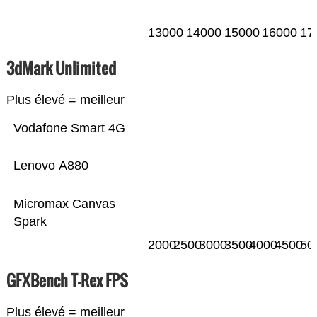
13000
14000
15000
16000
17
3dMark Unlimited
Plus élevé = meilleur
Vodafone Smart 4G
Lenovo A880
Micromax Canvas
Spark
2000
2500
3000
3500
4000
4500
50
GFXBench T-Rex FPS
Plus élevé = meilleur