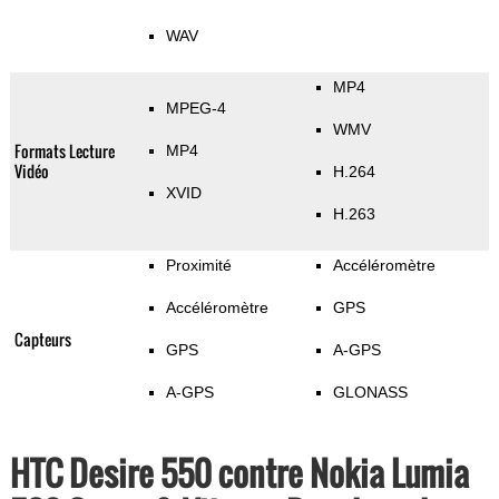
WAV
MP4
MPEG-4
WMV
Formats Lecture
MP4
Vidéo
H.264
XVID
H.263
Proximité
Accéléromètre
Accéléromètre
GPS
Capteurs
GPS
A-GPS
A-GPS
GLONASS
HTC Desire 550 contre Nokia Lumia