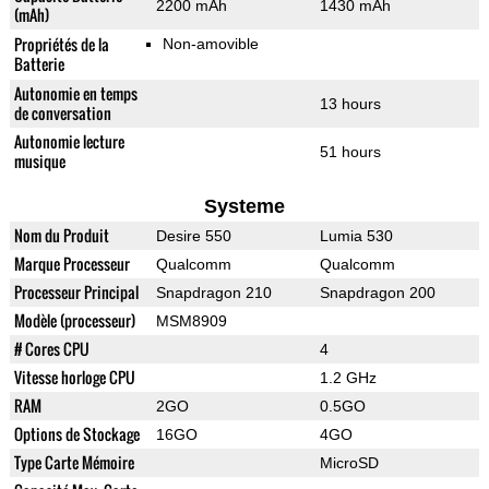
2200 mAh
1430 mAh
(mAh)
Propriétés de la
Non-amovible
Batterie
Autonomie en temps
13 hours
de conversation
Autonomie lecture
51 hours
musique
Systeme
Nom du Produit
Desire 550
Lumia 530
Marque Processeur
Qualcomm
Qualcomm
Processeur Principal
Snapdragon 210
Snapdragon 200
Modèle (processeur)
MSM8909
# Cores CPU
4
Vitesse horloge CPU
1.2 GHz
RAM
2GO
0.5GO
Options de Stockage
16GO
4GO
Type Carte Mémoire
MicroSD