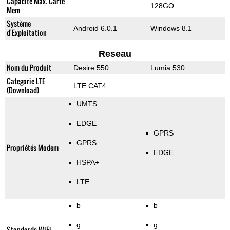
Capacité Max. Carte
128GO
Mem
Système
Android 6.0.1
Windows 8.1
d'Exploitation
Reseau
Nom du Produit
Desire 550
Lumia 530
Categorie LTE
LTE CAT4
(Download)
UMTS
EDGE
GPRS
GPRS
Propriétés Modem
EDGE
HSPA+
LTE
b
b
g
g
Standards WiFi