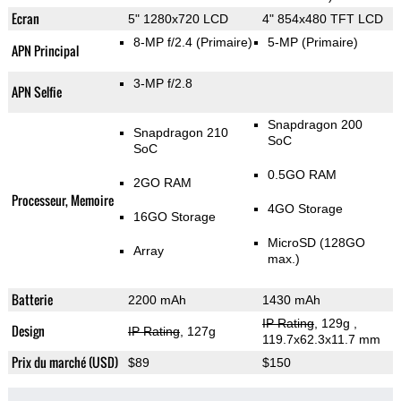
Ecran
5" 1280x720 LCD
4" 854x480 TFT LCD
8-MP f/2.4
(Primaire)
5-MP
(Primaire)
APN Principal
3-MP f/2.8
APN Selfie
Snapdragon 200
Snapdragon 210
SoC
SoC
0.5GO RAM
2GO RAM
Processeur, Memoire
4GO Storage
16GO Storage
MicroSD (128GO
Array
max.)
Batterie
2200 mAh
1430 mAh
IP Rating
, 129g
,
Design
IP Rating
, 127g
119.7x62.3x11.7 mm
Prix du marché (USD)
$89
$150