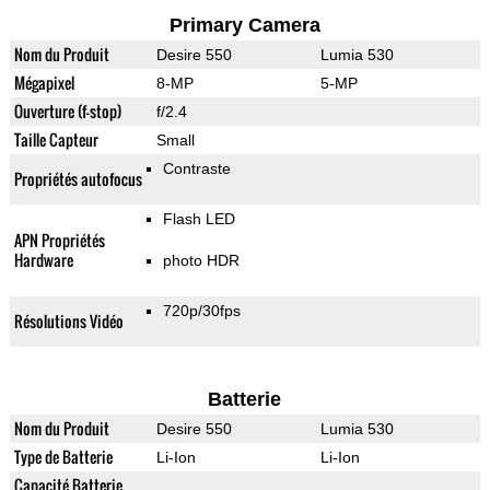
Primary Camera
Nom du Produit
Desire 550
Lumia 530
Mégapixel
8-MP
5-MP
Ouverture (f-stop)
f/2.4
Taille Capteur
Small
Contraste
Propriétés autofocus
Flash LED
APN Propriétés
Hardware
photo HDR
720p/30fps
Résolutions Vidéo
Batterie
Nom du Produit
Desire 550
Lumia 530
Type de Batterie
Li-Ion
Li-Ion
Capacité Batterie