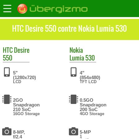
HTC Desire 550 contre Nokia Lumia 530
HTC
Desire
Nokia
550
Lumia 530
5"
4"
(1280x720)
(854x480)
LCD
TFT LCD
2GO
0.5GO
Snapdragon
Snapdragon
210 SoC
200 SoC
16GO Storage
4GO Storage
8-MP,
5-MP
f/2.4
1