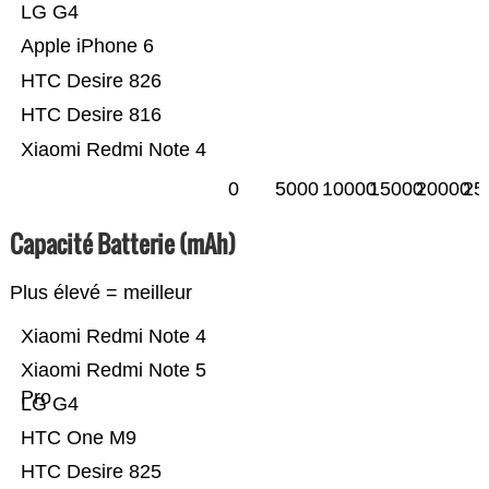
LG G4
Apple iPhone 6
HTC Desire 826
HTC Desire 816
Xiaomi Redmi Note 4
0
5000
10000
15000
20000
25
Capacité Batterie (mAh)
Plus élevé = meilleur
Xiaomi Redmi Note 4
Xiaomi Redmi Note 5
Pro
LG G4
HTC One M9
HTC Desire 825