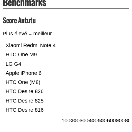
Benchmarks
Score Antutu
Plus élevé = meilleur
Xiaomi Redmi Note 4
HTC One M9
LG G4
Apple iPhone 6
HTC One (M8)
HTC Desire 826
HTC Desire 825
HTC Desire 816
10000
20000
30000
40000
50000
60000
70000
80