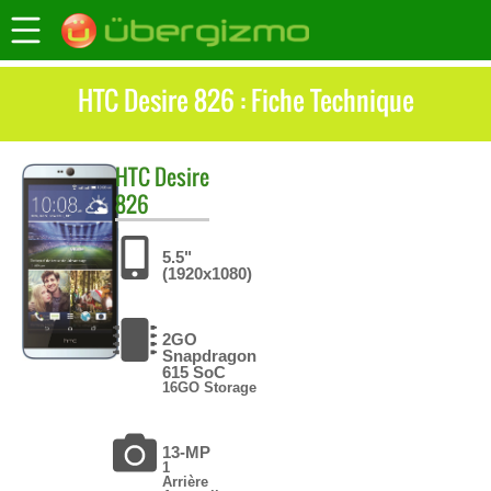
HTC Desire 826 : Fiche Technique
HTC
Desire
826
5.5"
(1920x1080)
2GO
Snapdragon
615 SoC
16GO Storage
13-MP
1
Arrière