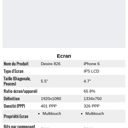
Ecran
Nom du Produit
Desire 826
iPhone 6
Type d'Ecran
IPS LCD
Taille (Diagonale,
5.5"
4.7"
Pouces)
Ratio écran/appareil
65.8%
Définition
1920x1080
1334x750
Densité (PPP)
401 PPP
326 PPP
Multitouch
Multitouch
Propriété Ecran
Bits par composant