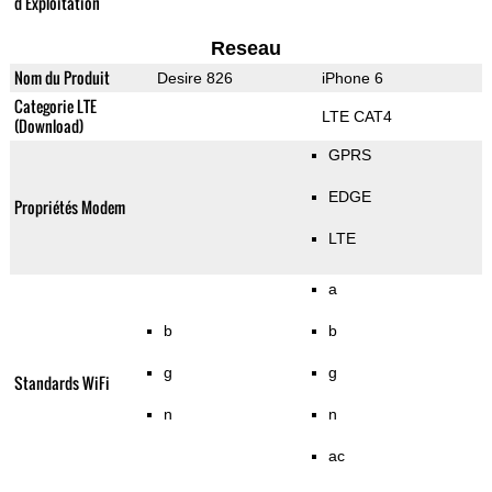
d'Exploitation
Reseau
Nom du Produit
Desire 826
iPhone 6
Categorie LTE
LTE CAT4
(Download)
GPRS
EDGE
Propriétés Modem
LTE
a
b
b
g
g
Standards WiFi
n
n
ac