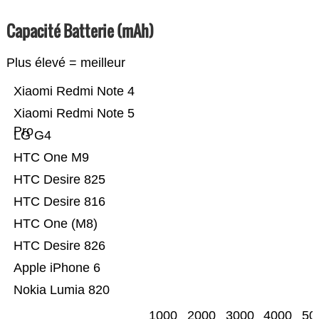
Capacité Batterie (mAh)
Plus élevé = meilleur
Xiaomi Redmi Note 4
Xiaomi Redmi Note 5
Pro
LG G4
HTC One M9
HTC Desire 825
HTC Desire 816
HTC One (M8)
HTC Desire 826
Apple iPhone 6
Nokia Lumia 820
1000
2000
3000
4000
50