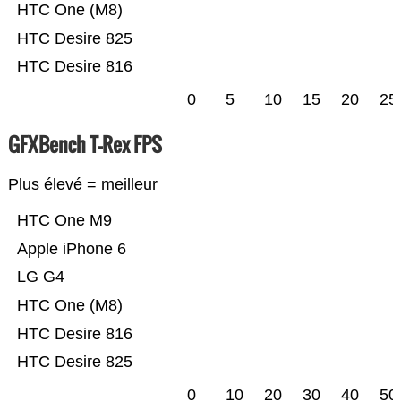
HTC One (M8)
HTC Desire 825
HTC Desire 816
0
5
10
15
20
25
GFXBench T-Rex FPS
Plus élevé = meilleur
HTC One M9
Apple iPhone 6
LG G4
HTC One (M8)
HTC Desire 816
HTC Desire 825
0
10
20
30
40
50