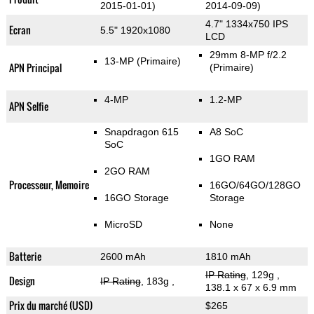
2015-01-01)
2014-09-09)
4.7" 1334x750 IPS
Ecran
5.5" 1920x1080
LCD
29mm 8-MP f/2.2
13-MP
(Primaire)
APN Principal
(Primaire)
4-MP
1.2-MP
APN Selfie
Snapdragon 615
A8 SoC
SoC
1GO RAM
2GO RAM
Processeur, Memoire
16GO/64GO/128GO
16GO Storage
Storage
MicroSD
None
Batterie
2600 mAh
1810 mAh
IP Rating
, 129g
,
Design
IP Rating
, 183g
,
138.1 x 67 x 6.9 mm
Prix du marché (USD)
$265