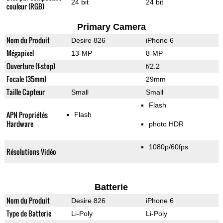
24 bit
24 bit
couleur (RGB)
Primary Camera
Nom du Produit
Desire 826
iPhone 6
Mégapixel
13-MP
8-MP
Ouverture (f-stop)
f/2.2
Focale (35mm)
29mm
Taille Capteur
Small
Small
Flash
APN Propriétés
Flash
Hardware
photo HDR
1080p/60fps
Résolutions Vidéo
Batterie
Nom du Produit
Desire 826
iPhone 6
Type de Batterie
Li-Poly
Li-Poly