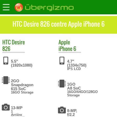
HTC Desire 826 contre Apple iPhone 6
HTC
Desire
Apple
826
iPhone 6
5.5"
4.7"
(1920x1080)
(1334x750)
IPS LCD
2GO
1GO
Snapdragon
A8 SoC
615 SoC
16GO/64GO/128GO
16GO Storage
Storage
13-MP
8-MP,
1
f/2.2
Arrière