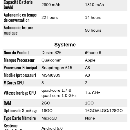
Capacité Batterie
2600 mAh
1810 mAh
(mAh)
Autonomie en temps
22 hours
14 hours
de conversation
Autonomie lecture
50 hours
musique
Systeme
Nom du Produit
Desire 826
iPhone 6
Marque Processeur
Qualcomm
Apple
Processeur Principal
Snapdragon 615
A8
Modèle (processeur)
MSM8939
A8
# Cores CPU
8
2
quad-core 1.7 &
Vitesse horloge CPU
1.4 GHz
quad-core 1.0 GHz
RAM
2GO
1GO
Options de Stockage
16GO
16GO/64GO/128GO
Type Carte Mémoire
MicroSD
None
Système
Android 5.0