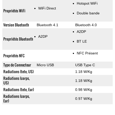
Hotspot WiFi
WiFi Direct
Propriétés WiFi
Double bande
Version Bluetooth
Bluetooth 4.1
Bluetooth 4.0
A2DP
A2DP
Propriétés Bluetooth
BT LE
NFC Présent
Propriétés NFC
Type de Connecteur
Micro USB
USB Type C
Radiations (tete, US)
1.18 W/Kg
Radiations (corps,
1.18 W/Kg
US)
Radiations (tete, Eur)
0.98 W/Kg
Radiations (corps,
0.97 W/Kg
Eur)