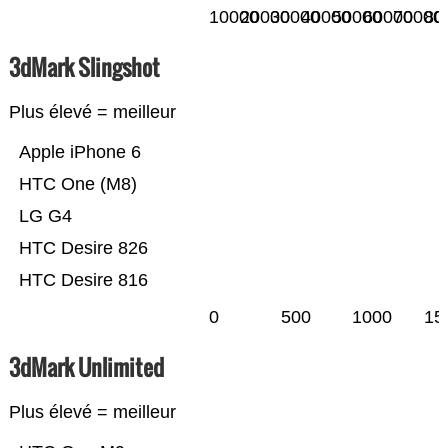
10000
20000
30000
40000
50000
60000
70000
80
3dMark Slingshot
Plus élevé = meilleur
Apple iPhone 6
HTC One (M8)
LG G4
HTC Desire 826
HTC Desire 816
0
500
1000
15
3dMark Unlimited
Plus élevé = meilleur