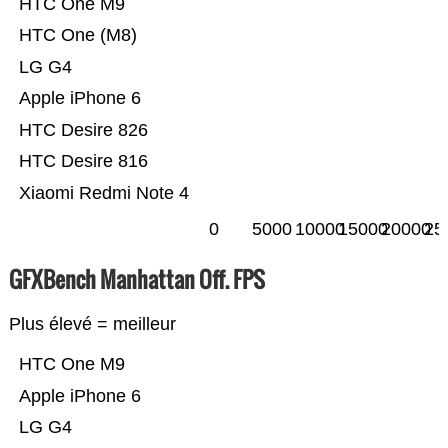
HTC One M9
HTC One (M8)
LG G4
Apple iPhone 6
HTC Desire 826
HTC Desire 816
Xiaomi Redmi Note 4
0
5000
10000
15000
20000
25
GFXBench Manhattan Off. FPS
Plus élevé = meilleur
HTC One M9
Apple iPhone 6
LG G4