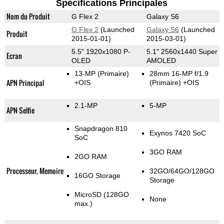
Spécifications Principales
Nom du Produit
G Flex 2
Galaxy S6
G Flex 2
(Launched
Galaxy S6
(Launched
Produit
2015-01-01)
2015-03-01)
5.5" 1920x1080 P-
5.1" 2560x1440 Super
Ecran
OLED
AMOLED
13-MP
(Primaire)
28mm 16-MP f/1.9
APN Principal
+OIS
(Primaire)
+OIS
2.1-MP
5-MP
APN Selfie
Snapdragon 810
Exynos 7420 SoC
SoC
3GO RAM
2GO RAM
Processeur, Memoire
32GO/64GO/128GO
16GO Storage
Storage
MicroSD (128GO
None
max.)