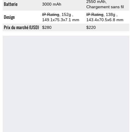
2550 mAh,
Batterie
3000 mAh
Chargement sans fil
IP Rating
, 152g
,
IP Rating
, 138g
,
Design
149.1x75.3x7.1 mm
143.4x70.5x6.8 mm
Prix du marché (USD)
$280
$220