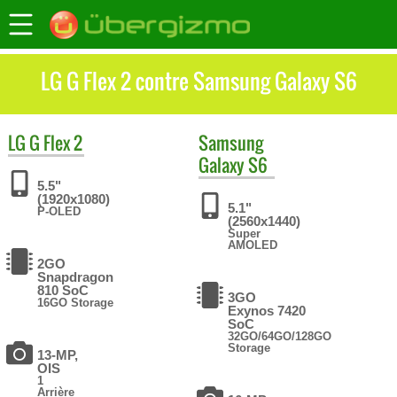
LG G Flex 2 contre Samsung Galaxy S6
LG
G Flex 2
Samsung
Galaxy S6
5.5"
(1920x1080)
5.1"
P-OLED
(2560x1440)
Super
AMOLED
2GO
Snapdragon
810 SoC
3GO
16GO Storage
Exynos 7420
SoC
32GO/64GO/128GO
Storage
13-MP,
OIS
1
Arrière