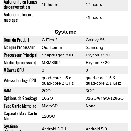
Autonomie en temps
18 hours
17 hours
de conversation
Autonomie lecture
49 hours
musique
Systeme
Nom du Produit
G Flex 2
Galaxy S6
Marque Processeur
Qualcomm
Samsung
Processeur Principal
Snapdragon 810
Exynos 7420
Modèle (processeur)
MSM8994
Exynos 7420
# Cores CPU
8
8
quad-core 1.5 et
quad-core 1.5 &
Vitesse horloge CPU
quad-core 2 GHz
quad-core 2.1 GHz
RAM
2GO
3GO
Options de Stockage
16GO
32GO/64GO/128GO
Type Carte Mémoire
MicroSD
None
Capacité Max. Carte
128GO
Mem
Système
Android 5.0.1
Android 5.0