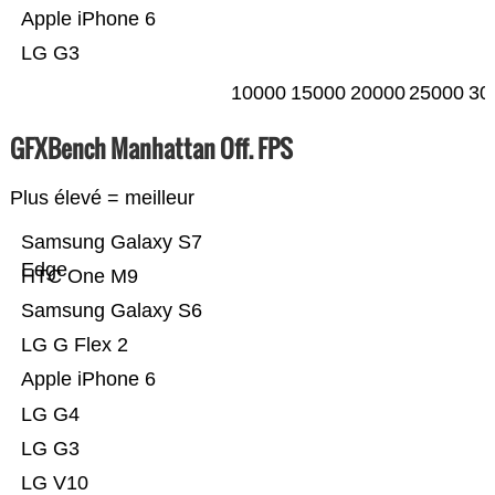
Apple iPhone 6
LG G3
10000
15000
20000
25000
30
GFXBench Manhattan Off. FPS
Plus élevé = meilleur
Samsung Galaxy S7
Edge
HTC One M9
Samsung Galaxy S6
LG G Flex 2
Apple iPhone 6
LG G4
LG G3
LG V10