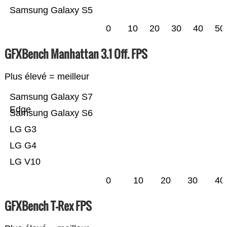
Samsung Galaxy S5
0
10
20
30
40
50
GFXBench Manhattan 3.1 Off. FPS
Plus élevé = meilleur
Samsung Galaxy S7
Edge
Samsung Galaxy S6
LG G3
LG G4
LG V10
0
10
20
30
40
GFXBench T-Rex FPS