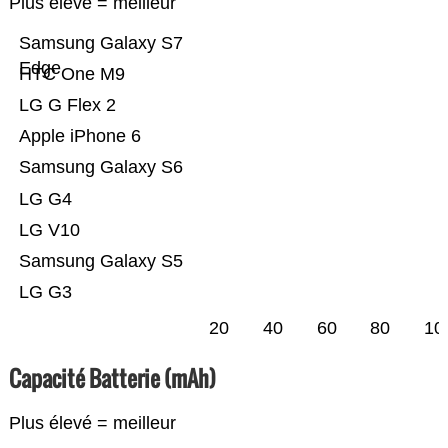
Plus élevé = meilleur
Samsung Galaxy S7
Edge
HTC One M9
LG G Flex 2
Apple iPhone 6
Samsung Galaxy S6
LG G4
LG V10
Samsung Galaxy S5
LG G3
20
40
60
80
10
Capacité Batterie (mAh)
Plus élevé = meilleur