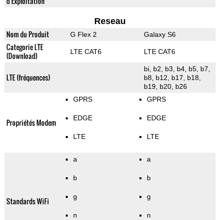
d'Exploitation
Reseau
Nom du Produit
G Flex 2
Galaxy S6
Categorie LTE
LTE CAT6
LTE CAT6
(Download)
bi, b2, b3, b4, b5, b7,
LTE (fréquences)
b8, b12, b17, b18,
b19, b20, b26
GPRS
GPRS
EDGE
EDGE
Propriétés Modem
LTE
LTE
a
a
b
b
g
g
Standards WiFi
n
n