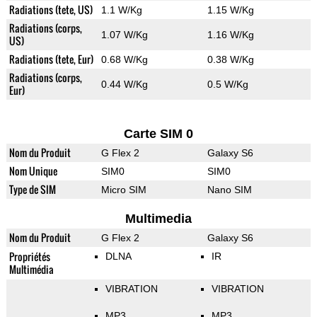
Radiations (tete, US)
1.1 W/Kg
1.15 W/Kg
Radiations (corps,
1.07 W/Kg
1.16 W/Kg
US)
Radiations (tete, Eur)
0.68 W/Kg
0.38 W/Kg
Radiations (corps,
0.44 W/Kg
0.5 W/Kg
Eur)
Carte SIM 0
Nom du Produit
G Flex 2
Galaxy S6
Nom Unique
SIM0
SIM0
Type de SIM
Micro SIM
Nano SIM
Multimedia
Nom du Produit
G Flex 2
Galaxy S6
Propriétés
DLNA
IR
Multimédia
VIBRATION
VIBRATION
MP3
MP3