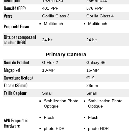
Définition
1920x1080
2560x1440
Densité (PPP)
401 PPP
576 PPP
Verre
Gorilla Glass 3
Gorilla Glass 4
Multitouch
Multitouch
Propriété Ecran
Bits par composant
24 bit
24 bit
couleur (RGB)
Primary Camera
Nom du Produit
G Flex 2
Galaxy S6
Mégapixel
13-MP
16-MP
Ouverture (f-stop)
f/1.9
Focale (35mm)
28mm
Taille Capteur
Small
Small
Stabilization Photo
Stabilization Photo
Optique
Optique
Flash
Flash
APN Propriétés
Hardware
photo HDR
photo HDR