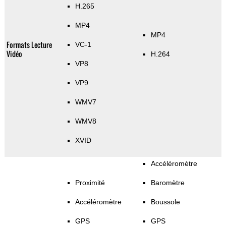
H.265
MP4
MP4
Formats Lecture
VC-1
Vidéo
H.264
VP8
VP9
WMV7
WMV8
XVID
Accéléromètre
Proximité
Baromètre
Accéléromètre
Boussole
GPS
GPS