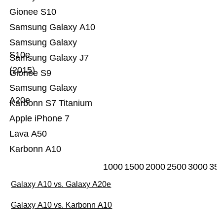
Gionee S10
Samsung Galaxy A10
Samsung Galaxy
S10e
Samsung Galaxy J7
(2015)
Gionee S9
Samsung Galaxy
A20e
Karbonn S7 Titanium
Apple iPhone 7
Lava A50
Karbonn A10
1000
1500
2000
2500
3000
35
Galaxy A10 vs. Galaxy A20e
Galaxy A10 vs. Karbonn A10