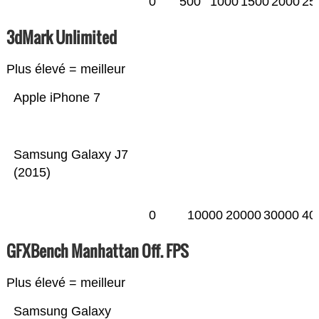
0
500
1000
1500
2000
25
3dMark Unlimited
Plus élevé = meilleur
Apple iPhone 7
Samsung Galaxy J7
(2015)
0
10000
20000
30000
40
GFXBench Manhattan Off. FPS
Plus élevé = meilleur
Samsung Galaxy