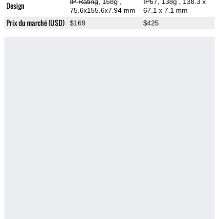
IP Rating
, 168g
,
IP67, 138g
, 138.3 x
Design
75.6x155.6x7.94 mm
67.1 x 7.1 mm
Prix du marché (USD)
$169
$425