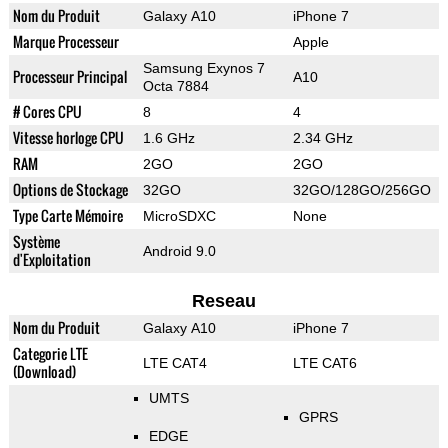
Nom du Produit
Galaxy A10
iPhone 7
Marque Processeur
Apple
Samsung Exynos 7
Processeur Principal
A10
Octa 7884
# Cores CPU
8
4
Vitesse horloge CPU
1.6 GHz
2.34 GHz
RAM
2GO
2GO
Options de Stockage
32GO
32GO/128GO/256GO
Type Carte Mémoire
MicroSDXC
None
Système
Android 9.0
d'Exploitation
Reseau
Nom du Produit
Galaxy A10
iPhone 7
Categorie LTE
LTE CAT4
LTE CAT6
(Download)
UMTS
GPRS
EDGE