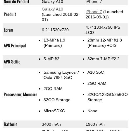
Nom du Produit
Galaxy A10
iPhone 7
Galaxy A10
iPhone 7
(Launched
Produit
(Launched 2019-02-
2016-09-01)
01)
4.7" 1334x750 IPS
Ecran
6.2" 1520x720
LCD
13-MP f/1.9
28mm 12-MP f/1.8
APN Principal
(Primaire)
(Primaire)
+OIS
5-MP f/2
32mm 7-MP f/2.2
APN Selfie
Samsung Exynos 7
A10 SoC
Octa 7884 SoC
2GO RAM
2GO RAM
Processeur, Memoire
32GO/128GO/256GO
32GO Storage
Storage
MicroSDXC
None
Batterie
3400 mAh
1960 mAh