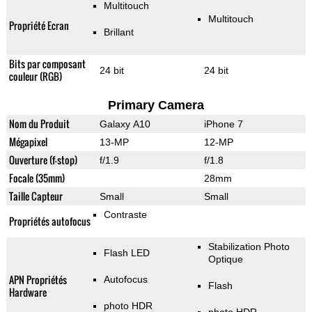
Multitouch
Multitouch
Propriété Ecran
Brillant
Bits par composant
24 bit
24 bit
couleur (RGB)
Primary Camera
Nom du Produit
Galaxy A10
iPhone 7
Mégapixel
13-MP
12-MP
Ouverture (f-stop)
f/1.9
f/1.8
Focale (35mm)
28mm
Taille Capteur
Small
Small
Contraste
Propriétés autofocus
Stabilization Photo
Flash LED
Optique
APN Propriétés
Autofocus
Flash
Hardware
photo HDR