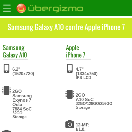
Samsung Galaxy A10 contre Apple iPhone 7
Samsung
Apple
Galaxy A10
iPhone 7
6.2"
4.7"
(1520x720)
(1334x750)
IPS LCD
2GO
2GO
Samsung
A10 SoC
Exynos 7
32GO/128GO/256GO
Octa
Storage
7884 SoC
32GO
Storage
12-MP,
f/1.8,