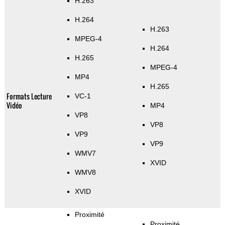
H.263
H.264
H.263
MPEG-4
H.264
H.265
MPEG-4
MP4
H.265
Formats Lecture
VC-1
Vidéo
MP4
VP8
VP8
VP9
VP9
WMV7
XVID
WMV8
XVID
Proximité
Proximité