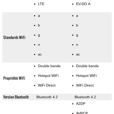
LTE
EV-DO A
a
a
b
b
g
g
Standards WiFi
n
n
ac
ac
Double bande
Double bande
Hotspot WiFi
Hotspot WiFi
Propriétés WiFi
WiFi Direct
WiFi Direct
Version Bluetooth
Bluetooth 4.2
Bluetooth 4.2
A2DP
AVRCP