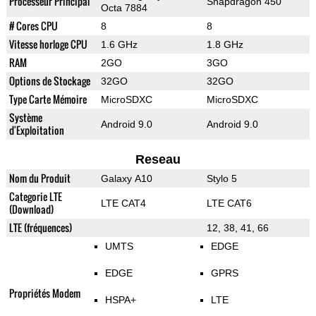
Processeur Principal
Snapdragon 450
Octa 7884
# Cores CPU
8
8
Vitesse horloge CPU
1.6 GHz
1.8 GHz
RAM
2GO
3GO
Options de Stockage
32GO
32GO
Type Carte Mémoire
MicroSDXC
MicroSDXC
Système
Android 9.0
Android 9.0
d'Exploitation
Reseau
Nom du Produit
Galaxy A10
Stylo 5
Categorie LTE
LTE CAT4
LTE CAT6
(Download)
LTE (fréquences)
12, 38, 41, 66
UMTS
EDGE
EDGE
GPRS
Propriétés Modem
HSPA+
LTE