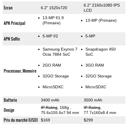
6.2" 2160x1080 IPS
Ecran
6.2" 1520x720
LCD
13-MP f/1.9
13-MP
(Primaire)
APN Principal
(Primaire)
5-MP f/2
5-MP
APN Selfie
Samsung Exynos 7
Snapdragon 450
Octa 7884 SoC
SoC
2GO RAM
3GO RAM
Processeur, Memoire
32GO Storage
32GO Storage
MicroSDXC
MicroSDXC
Batterie
3400 mAh
3500 mAh
IP Rating
, 168g
,
IP Rating
,
Design
75.6x155.6x7.94 mm
77.7x160x8.4 mm
Prix du marché (USD)
$169
$299