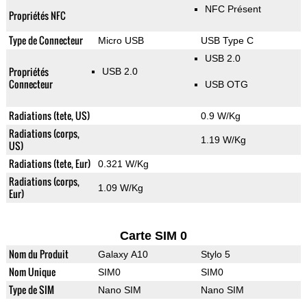
NFC Présent
Propriétés NFC
Type de Connecteur
Micro USB
USB Type C
USB 2.0
Propriétés
USB 2.0
Connecteur
USB OTG
Radiations (tete, US)
0.9 W/Kg
Radiations (corps,
1.19 W/Kg
US)
Radiations (tete, Eur)
0.321 W/Kg
Radiations (corps,
1.09 W/Kg
Eur)
Carte SIM 0
Nom du Produit
Galaxy A10
Stylo 5
Nom Unique
SIM0
SIM0
Type de SIM
Nano SIM
Nano SIM