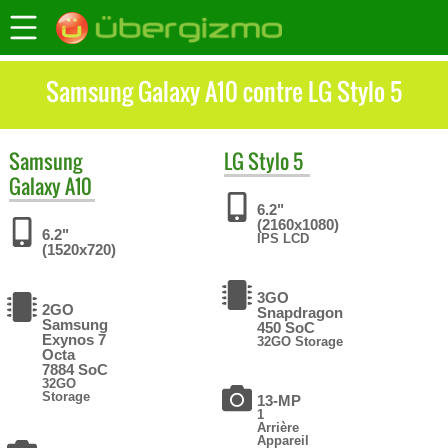
Samsung Galaxy A10 contre LG Stylo 5
Samsung
LG
Stylo 5
Galaxy A10
6.2"
(2160x1080)
6.2"
IPS LCD
(1520x720)
3GO
2GO
Snapdragon
Samsung
450 SoC
Exynos 7
32GO Storage
Octa
7884 SoC
32GO
Storage
13-MP
1
Arrière
Appareil