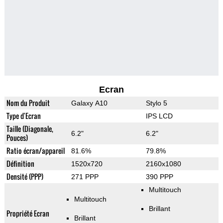
Ecran
Nom du Produit
Galaxy A10
Stylo 5
Type d'Ecran
IPS LCD
Taille (Diagonale,
6.2"
6.2"
Pouces)
Ratio écran/appareil
81.6%
79.8%
Définition
1520x720
2160x1080
Densité (PPP)
271 PPP
390 PPP
Multitouch
Multitouch
Brillant
Propriété Ecran
Brillant