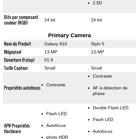
2.5D
Bits par composant
24 bit
24 bit
couleur (RGB)
Primary Camera
Nom du Produit
Galaxy A10
Stylo 5
Mégapixel
13-MP
13-MP
Ouverture (f-stop)
f/1.9
Taille Capteur
Small
Small
Contraste
Contraste
Propriétés autofocus
AF à détection de
phase
Double Flash LED
Flash LED
Flash LED
APN Propriétés
Autofocus
Hardware
Autofocus
photo HDR