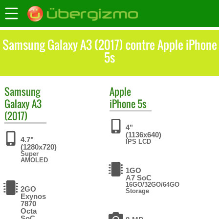
Samsung Galaxy A3 (2017) contre Apple iPhone
5s
Samsung
Apple
Galaxy A3
iPhone 5s
(2017)
4"
(1136x640)
4.7"
IPS LCD
(1280x720)
Super
AMOLED
1GO
A7 SoC
16GO/32GO/64GO
2GO
Storage
Exynos
7870
Octa
SoC