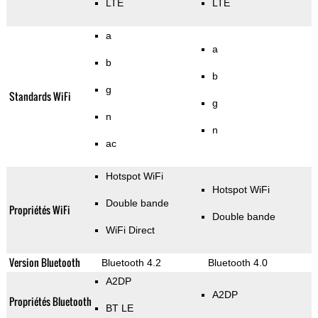
LTE
LTE
a
a
b
b
g
Standards WiFi
g
n
n
ac
Hotspot WiFi
Hotspot WiFi
Double bande
Propriétés WiFi
Double bande
WiFi Direct
Version Bluetooth
Bluetooth 4.2
Bluetooth 4.0
A2DP
A2DP
Propriétés Bluetooth
BT LE