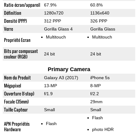
Ratio écran/appareil
67.9%
60.8%
Définition
1280x720
1136x640
Densité (PPP)
312 PPP
326 PPP
Verre
Gorilla Glass 4
Gorilla Glass
Multitouch
Multitouch
Propriété Ecran
Bits par composant
24 bit
24 bit
couleur (RGB)
Primary Camera
Nom du Produit
Galaxy A3 (2017)
iPhone 5s
Mégapixel
13-MP
8-MP
Ouverture (f-stop)
f/1.9
f/2.2
Focale (35mm)
29mm
Taille Capteur
Small
Small
Flash
APN Propriétés
Flash
Hardware
photo HDR