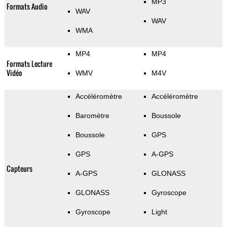
MP3
Formats Audio
WAV
WAV
WMA
MP4
MP4
Formats Lecture
Vidéo
WMV
M4V
Accéléromètre
Accéléromètre
Baromètre
Boussole
Boussole
GPS
GPS
A-GPS
Capteurs
A-GPS
GLONASS
GLONASS
Gyroscope
Gyroscope
Light