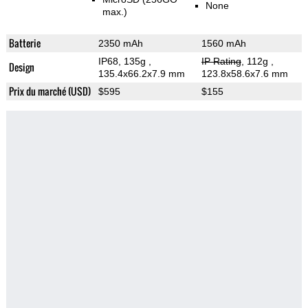
None
max.)
Batterie
2350 mAh
1560 mAh
IP68, 135g
,
IP Rating
, 112g
,
Design
135.4x66.2x7.9 mm
123.8x58.6x7.6 mm
Prix du marché (USD)
$595
$155