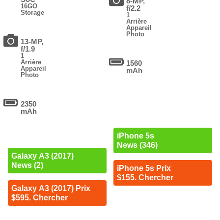
8-MP,
16GO
f/2.2
Storage
1
Arrière
Appareil
Photo
13-MP,
f/1.9
1
Arrière
1560
Appareil
mAh
Photo
2350
mAh
iPhone 5s
News (346)
Galaxy A3 (2017)
News (2)
iPhone 5s Prix
$155. Chercher
Galaxy A3 (2017) Prix
$595. Chercher