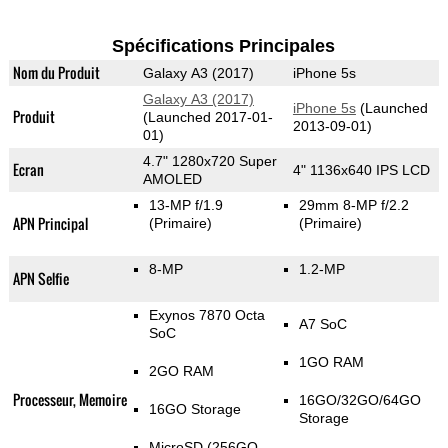
Spécifications Principales
Nom du Produit
Galaxy A3 (2017)
iPhone 5s
Galaxy A3 (2017)
iPhone 5s
(Launched
Produit
(Launched 2017-01-
2013-09-01)
01)
4.7" 1280x720 Super
Ecran
4" 1136x640 IPS LCD
AMOLED
13-MP f/1.9
29mm 8-MP f/2.2
APN Principal
(Primaire)
(Primaire)
8-MP
1.2-MP
APN Selfie
Exynos 7870 Octa
A7 SoC
SoC
1GO RAM
2GO RAM
Processeur, Memoire
16GO/32GO/64GO
16GO Storage
Storage
MicroSD (256GO