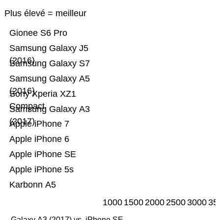
Plus élevé = meilleur
Gionee S6 Pro
Samsung Galaxy J5
(2016)
Samsung Galaxy S7
Samsung Galaxy A5
(2016)
Sony Xperia XZ1
Compact
Samsung Galaxy A3
(2017)
Apple iPhone 7
Apple iPhone 6
Apple iPhone SE
Apple iPhone 5s
Karbonn A5
1000
1500
2000
2500
3000
35
Galaxy A3 (2017) vs. iPhone SE