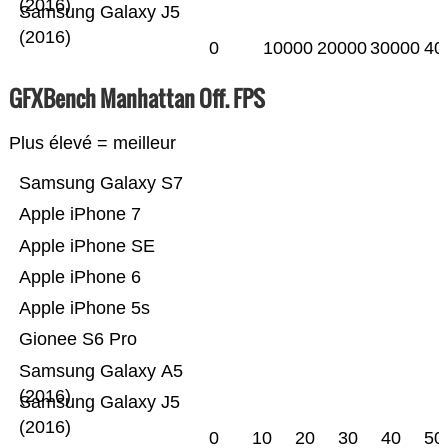
(2016)
Samsung Galaxy J5
(2016)
0
10000
20000
30000
40
GFXBench Manhattan Off. FPS
Plus élevé = meilleur
Samsung Galaxy S7
Apple iPhone 7
Apple iPhone SE
Apple iPhone 6
Apple iPhone 5s
Gionee S6 Pro
Samsung Galaxy A5
(2016)
Samsung Galaxy J5
(2016)
0
10
20
30
40
50