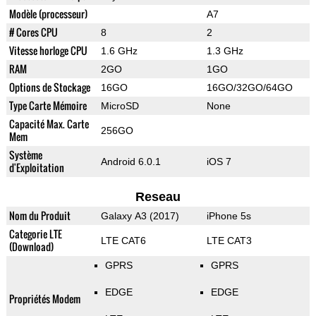
Modèle (processeur)
A7
# Cores CPU
8
2
Vitesse horloge CPU
1.6 GHz
1.3 GHz
RAM
2GO
1GO
Options de Stockage
16GO
16GO/32GO/64GO
Type Carte Mémoire
MicroSD
None
Capacité Max. Carte
256GO
Mem
Système
Android 6.0.1
iOS 7
d'Exploitation
Reseau
Nom du Produit
Galaxy A3 (2017)
iPhone 5s
Categorie LTE
LTE CAT6
LTE CAT3
(Download)
GPRS
GPRS
EDGE
EDGE
Propriétés Modem