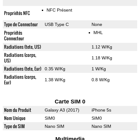
NFC Présent
Propriétés NFC
Type de Connecteur
USB Type C
None
Propriétés
MHL
Connecteur
Radiations (tete, US)
1.12 W/Kg
Radiations (corps,
1.18 W/Kg
US)
Radiations (tete, Eur)
0.35 W/Kg
1 W/Kg
Radiations (corps,
1.38 W/Kg
0.8 W/Kg
Eur)
Carte SIM 0
Nom du Produit
Galaxy A3 (2017)
iPhone 5s
Nom Unique
SIM0
SIM0
Type de SIM
Nano SIM
Nano SIM
Multimedia