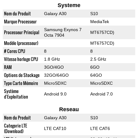
Systeme
Nom du Produit
Galaxy A30
S10
Marque Processeur
MediaTek
Samsung Exynos 7
Processeur Principal
MT6757CD)
Octa 7904
Modèle (processeur)
MT6757CD)
# Cores CPU
8
8
Vitesse horloge CPU
1.8 GHz
2.5 GHz
RAM
3GO/4GO
6GO
Options de Stockage
32GO/64GO
64GO
Type Carte Mémoire
MicroSDXC
MicroSDXC
Système
Android 9.0
Android 7.0
d'Exploitation
Reseau
Nom du Produit
Galaxy A30
S10
Categorie LTE
LTE CAT10
LTE CAT6
(Download)