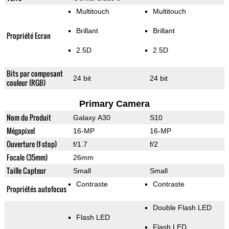
Multitouch
Multitouch
Brillant
Brillant
Propriété Ecran
2.5D
2.5D
Bits par composant
24 bit
24 bit
couleur (RGB)
Primary Camera
Nom du Produit
Galaxy A30
S10
Mégapixel
16-MP
16-MP
Ouverture (f-stop)
f/1.7
f/2
Focale (35mm)
26mm
Taille Capteur
Small
Small
Contraste
Contraste
Propriétés autofocus
Double Flash LED
Flash LED
Flash LED