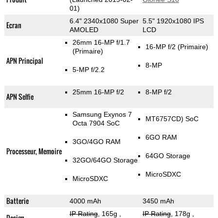
01)
6.4" 2340x1080 Super
5.5" 1920x1080 IPS
Ecran
AMOLED
LCD
26mm 16-MP f/1.7
16-MP f/2
(Primaire)
(Primaire)
APN Principal
8-MP
5-MP f/2.2
25mm 16-MP f/2
8-MP f/2
APN Selfie
Samsung Exynos 7
MT6757CD) SoC
Octa 7904 SoC
6GO RAM
3GO/4GO RAM
Processeur, Memoire
64GO Storage
32GO/64GO Storage
MicroSDXC
MicroSDXC
Batterie
4000 mAh
3450 mAh
IP Rating
, 165g
,
IP Rating
, 178g
,
Design