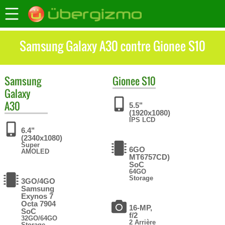
Samsung Galaxy A30 contre Gionee S10
Samsung
Gionee
S10
Galaxy
A30
5.5"
(1920x1080)
IPS LCD
6.4"
(2340x1080)
Super
6GO
AMOLED
MT6757CD)
SoC
64GO
Storage
3GO/4GO
Samsung
Exynos 7
Octa 7904
16-MP,
SoC
f/2
32GO/64GO
2 Arrière
Storage