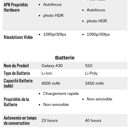
APN Propriétés
Autofocus
Hardware
Autofocus
photo HDR
photo HDR
1080p/30fps
1080p/30fps
Résolutions Vidéo
Batterie
Nom du Produit
Galaxy A30
S10
Type de Batterie
Li-Ion
Li-Poly
Capacité Batterie
4000 mAh
3450 mAh
(mAh)
Chargement rapide
Propriétés de la
Non-amovible
Batterie
Non-amovible
Autonomie en temps
23 hours
40 hours
de conversation