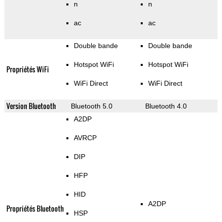
n
n
ac
ac
Double bande
Double bande
Hotspot WiFi
Hotspot WiFi
Propriétés WiFi
WiFi Direct
WiFi Direct
Version Bluetooth
Bluetooth 5.0
Bluetooth 4.0
A2DP
AVRCP
DIP
HFP
HID
A2DP
Propriétés Bluetooth
HSP