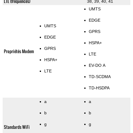
LTE (fréquences)
38, 39, 40, 41
UMTS
EDGE
UMTS
GPRS
EDGE
HSPA+
GPRS
Propriétés Modem
LTE
HSPA+
EV-DO A
LTE
TD-SCDMA
TD-HSDPA
a
a
b
b
g
g
Standards WiFi