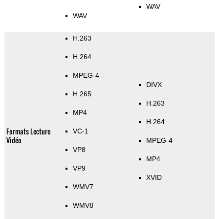
WAV
WAV
H.263
H.264
MPEG-4
DIVX
H.265
H.263
MP4
H.264
Formats Lecture
VC-1
Vidéo
MPEG-4
VP8
MP4
VP9
XVID
WMV7
WMV8