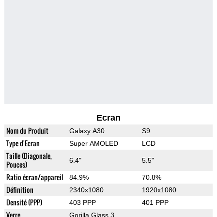
Ecran
Nom du Produit
Galaxy A30
S9
Type d'Ecran
Super AMOLED
LCD
Taille (Diagonale,
6.4"
5.5"
Pouces)
Ratio écran/appareil
84.9%
70.8%
Définition
2340x1080
1920x1080
Densité (PPP)
403 PPP
401 PPP
Verre
Gorilla Glass 3