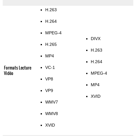
H.263
H.264
MPEG-4
DIVX
H.265
H.263
MP4
H.264
Formats Lecture
VC-1
Vidéo
MPEG-4
VP8
MP4
VP9
XVID
WMV7
WMV8
XVID