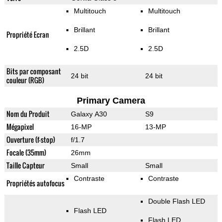
Multitouch
Multitouch
Brillant
Brillant
Propriété Ecran
2.5D
2.5D
Bits par composant
24 bit
24 bit
couleur (RGB)
Primary Camera
Nom du Produit
Galaxy A30
S9
Mégapixel
16-MP
13-MP
Ouverture (f-stop)
f/1.7
Focale (35mm)
26mm
Taille Capteur
Small
Small
Contraste
Contraste
Propriétés autofocus
Double Flash LED
Flash LED
Flash LED