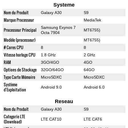
Systeme
Nom du Produit
Galaxy A30
S9
Marque Processeur
MediaTek
Samsung Exynos 7
Processeur Principal
MT6755)
Octa 7904
Modèle (processeur)
MT6755)
# Cores CPU
8
8
Vitesse horloge CPU
1.8 GHz
2 GHz
RAM
3GO/4GO
4GO
Options de Stockage
32GO/64GO
64GO
Type Carte Mémoire
MicroSDXC
MicroSDXC
Système
Android 9.0
Android 6.0
d'Exploitation
Reseau
Nom du Produit
Galaxy A30
S9
Categorie LTE
LTE CAT10
LTE CAT6
(Download)