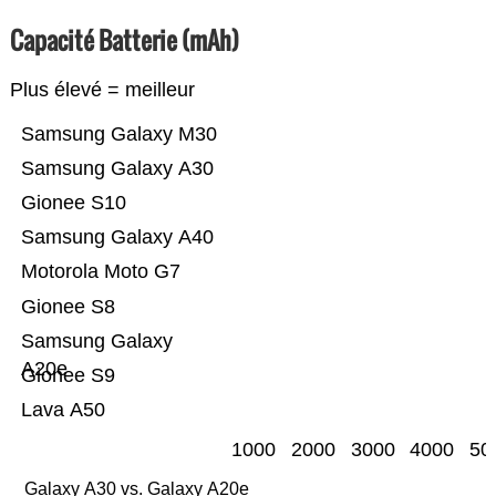
Capacité Batterie (mAh)
Plus élevé = meilleur
Samsung Galaxy M30
Samsung Galaxy A30
Gionee S10
Samsung Galaxy A40
Motorola Moto G7
Gionee S8
Samsung Galaxy
A20e
Gionee S9
Lava A50
1000
2000
3000
4000
50
Galaxy A30 vs. Galaxy A20e