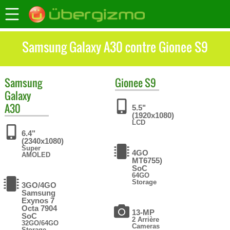
Samsung Galaxy A30 contre Gionee S9
Samsung
Gionee
S9
Galaxy
A30
5.5"
(1920x1080)
LCD
6.4"
(2340x1080)
Super
4GO
AMOLED
MT6755)
SoC
64GO
Storage
3GO/4GO
Samsung
Exynos 7
Octa 7904
13-MP
SoC
2 Arrière
32GO/64GO
Cameras
Storage