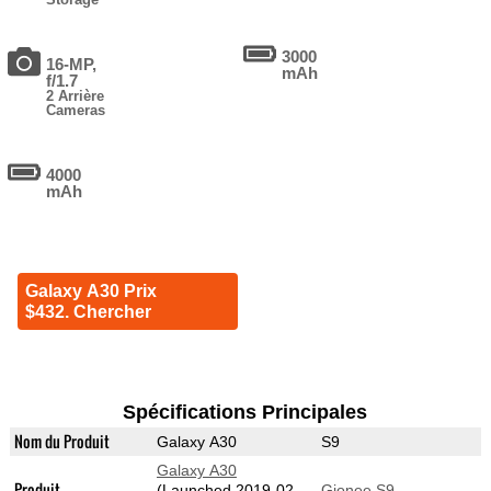
3000
16-MP,
mAh
f/1.7
2 Arrière
Cameras
4000
mAh
Galaxy A30 Prix
$432. Chercher
Spécifications Principales
Nom du Produit
Galaxy A30
S9
Galaxy A30
Produit
(Launched 2019-02-
Gionee S9