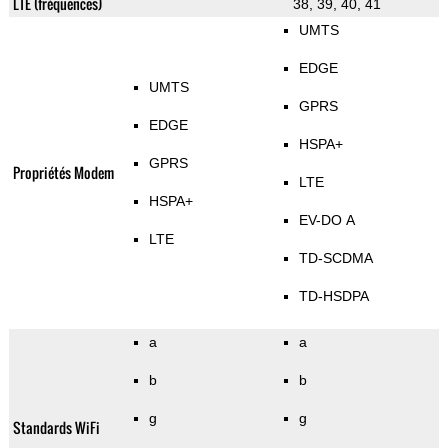
LTE (fréquences)
38, 39, 40, 41
UMTS
EDGE
UMTS
GPRS
EDGE
HSPA+
GPRS
Propriétés Modem
LTE
HSPA+
EV-DO A
LTE
TD-SCDMA
TD-HSDPA
a
a
b
b
g
g
Standards WiFi