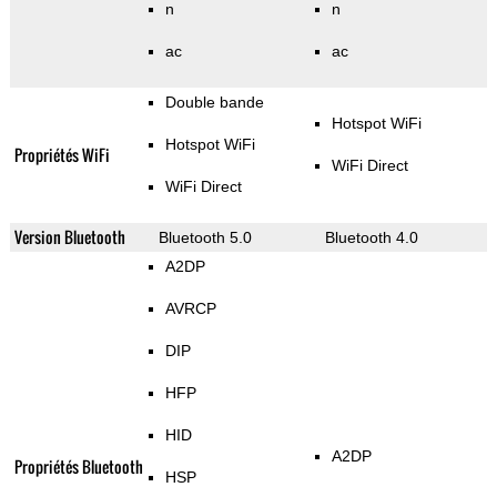
n
n
ac
ac
Double bande
Hotspot WiFi
Hotspot WiFi
Propriétés WiFi
WiFi Direct
WiFi Direct
Version Bluetooth
Bluetooth 5.0
Bluetooth 4.0
A2DP
AVRCP
DIP
HFP
HID
A2DP
Propriétés Bluetooth
HSP