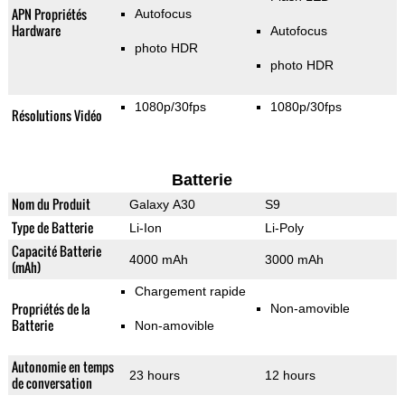
APN Propriétés
Autofocus
Hardware
Autofocus
photo HDR
photo HDR
1080p/30fps
1080p/30fps
Résolutions Vidéo
Batterie
Nom du Produit
Galaxy A30
S9
Type de Batterie
Li-Ion
Li-Poly
Capacité Batterie
4000 mAh
3000 mAh
(mAh)
Chargement rapide
Propriétés de la
Non-amovible
Batterie
Non-amovible
Autonomie en temps
23 hours
12 hours
de conversation