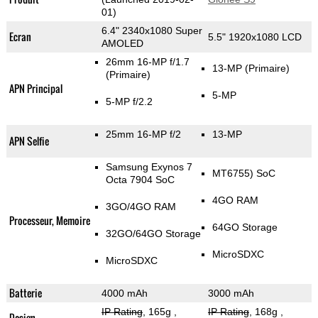
01)
6.4" 2340x1080 Super
Ecran
5.5" 1920x1080 LCD
AMOLED
26mm 16-MP f/1.7
13-MP
(Primaire)
(Primaire)
APN Principal
5-MP
5-MP f/2.2
25mm 16-MP f/2
13-MP
APN Selfie
Samsung Exynos 7
MT6755) SoC
Octa 7904 SoC
4GO RAM
3GO/4GO RAM
Processeur, Memoire
64GO Storage
32GO/64GO Storage
MicroSDXC
MicroSDXC
Batterie
4000 mAh
3000 mAh
IP Rating
, 165g
,
IP Rating
, 168g
,
Design