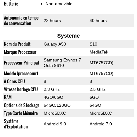
Batterie
Non-amovible
Autonomie en temps
23 hours
40 hours
de conversation
Systeme
Nom du Produit
Galaxy A50
S10
Marque Processeur
MediaTek
Samsung Exynos 7
Processeur Principal
MT6757CD)
Octa 9610
Modèle (processeur)
MT6757CD)
# Cores CPU
8
8
Vitesse horloge CPU
2.3 GHz
2.5 GHz
RAM
4GO/6GO
6GO
Options de Stockage
64GO/128GO
64GO
Type Carte Mémoire
MicroSDXC
MicroSDXC
Système
Android 9.0
Android 7.0
d'Exploitation