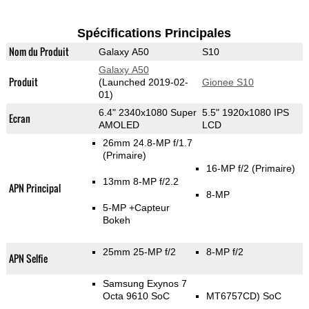
Spécifications Principales
Nom du Produit
Galaxy A50
S10
Galaxy A50
Produit
(Launched 2019-02-
Gionee S10
01)
6.4" 2340x1080 Super
5.5" 1920x1080 IPS
Ecran
AMOLED
LCD
26mm 24.8-MP f/1.7
(Primaire)
16-MP f/2
(Primaire)
13mm 8-MP f/2.2
APN Principal
8-MP
5-MP
+Capteur
Bokeh
25mm 25-MP f/2
8-MP f/2
APN Selfie
Samsung Exynos 7
Octa 9610 SoC
MT6757CD) SoC