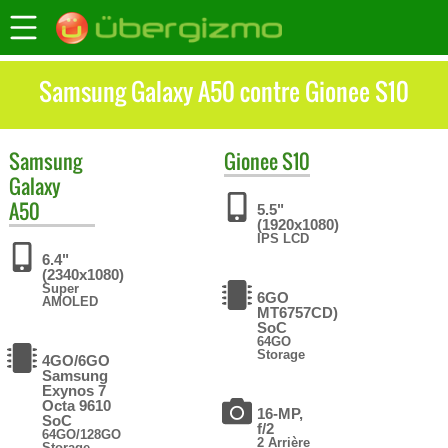
Samsung Galaxy A50 contre Gionee S10
Samsung
Gionee
S10
Galaxy
A50
5.5"
(1920x1080)
IPS LCD
6.4"
(2340x1080)
Super
6GO
AMOLED
MT6757CD)
SoC
64GO
Storage
4GO/6GO
Samsung
Exynos 7
Octa 9610
16-MP,
SoC
f/2
64GO/128GO
2 Arrière
Storage