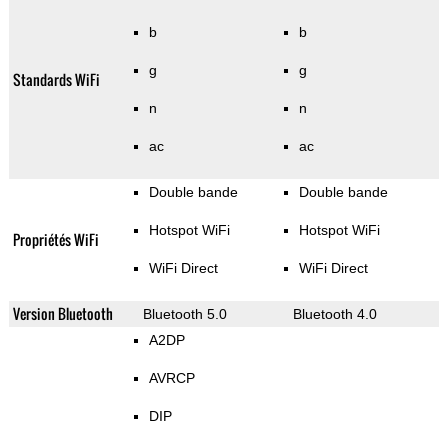
b
b
g
g
Standards WiFi
n
n
ac
ac
Double bande
Double bande
Hotspot WiFi
Hotspot WiFi
Propriétés WiFi
WiFi Direct
WiFi Direct
Version Bluetooth
Bluetooth 5.0
Bluetooth 4.0
A2DP
AVRCP
DIP