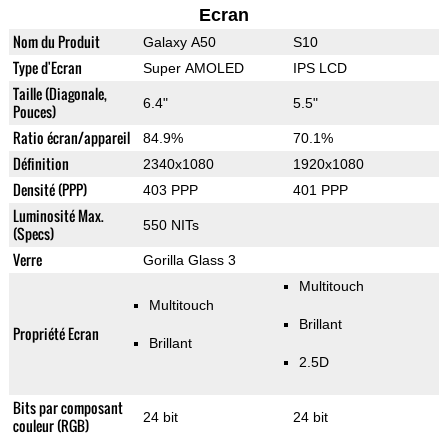
Ecran
Nom du Produit
Galaxy A50
S10
Type d'Ecran
Super AMOLED
IPS LCD
Taille (Diagonale,
6.4"
5.5"
Pouces)
Ratio écran/appareil
84.9%
70.1%
Définition
2340x1080
1920x1080
Densité (PPP)
403 PPP
401 PPP
Luminosité Max.
550 NITs
(Specs)
Verre
Gorilla Glass 3
Multitouch
Multitouch
Brillant
Propriété Ecran
Brillant
2.5D
Bits par composant
24 bit
24 bit
couleur (RGB)