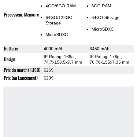
4GO/6GO RAM
6GO RAM
Processeur, Memoire
64GO/128GO
64GO Storage
Storage
MicroSDXC
MicroSDXC
Batterie
4000 mAh
3450 mAh
IP Rating
, 166g
,
IP Rating
, 178g
,
Design
74.7x158.5x7.7 mm
76.78x155x7.35 mm
Prix du marché (USD)
$269
Prix (au Lancement)
$299