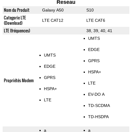
Reseau
Nom du Produit
Galaxy A50
S10
Categorie LTE
LTE CAT12
LTE CAT6
(Download)
LTE (fréquences)
38, 39, 40, 41
UMTS
EDGE
UMTS
GPRS
EDGE
HSPA+
GPRS
Propriétés Modem
LTE
HSPA+
EV-DO A
LTE
TD-SCDMA
TD-HSDPA
a
a