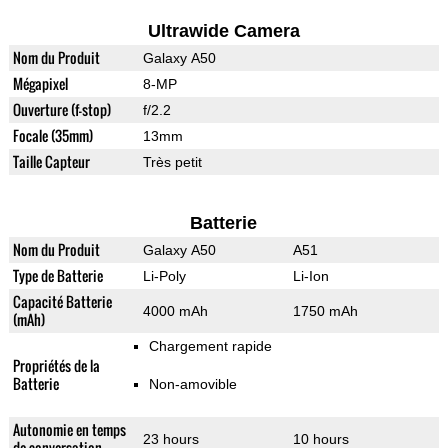
Ultrawide Camera
Nom du Produit
Galaxy A50
Mégapixel
8-MP
Ouverture (f-stop)
f/2.2
Focale (35mm)
13mm
Taille Capteur
Très petit
Batterie
Nom du Produit
Galaxy A50
A51
Type de Batterie
Li-Poly
Li-Ion
Capacité Batterie
4000 mAh
1750 mAh
(mAh)
Chargement rapide
Propriétés de la
Batterie
Non-amovible
Autonomie en temps
23 hours
10 hours
de conversation