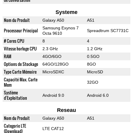
Systeme
Nom du Produit
Galaxy A50
A51
Samsung Exynos 7
Processeur Principal
Spreadtrum SC7731C
Octa 9610
# Cores CPU
8
4
Vitesse horloge CPU
2.3 GHz
1.2 GHz
RAM
4GO/6GO
0.5GO
Options de Stockage
64GO/128GO
8GO
Type Carte Mémoire
MicroSDXC
MicroSD
Capacité Max. Carte
32GO
Mem
Système
Android 9.0
Android 6.0
d'Exploitation
Reseau
Nom du Produit
Galaxy A50
A51
Categorie LTE
LTE CAT12
(Download)