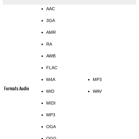
AAC
3GA
AMR
RA
AWB
FLAC
M4A
MP3
Formats Audio
MID
WAV
MIDI
MP3
OGA
OGG