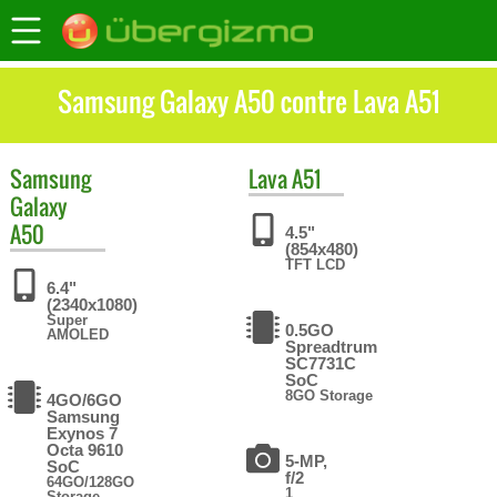
Samsung Galaxy A50 contre Lava A51
Samsung
Lava
A51
Galaxy
A50
4.5"
(854x480)
TFT LCD
6.4"
(2340x1080)
Super
0.5GO
AMOLED
Spreadtrum
SC7731C
SoC
8GO Storage
4GO/6GO
Samsung
Exynos 7
Octa 9610
5-MP,
SoC
f/2
64GO/128GO
1
Storage