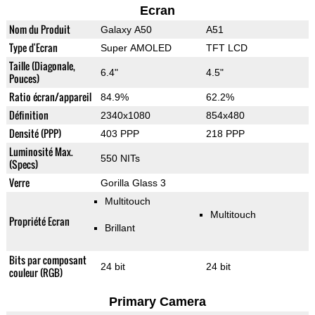
Ecran
Nom du Produit
Galaxy A50
A51
Type d'Ecran
Super AMOLED
TFT LCD
Taille (Diagonale,
6.4"
4.5"
Pouces)
Ratio écran/appareil
84.9%
62.2%
Définition
2340x1080
854x480
Densité (PPP)
403 PPP
218 PPP
Luminosité Max.
550 NITs
(Specs)
Verre
Gorilla Glass 3
Multitouch
Multitouch
Propriété Ecran
Brillant
Bits par composant
24 bit
24 bit
couleur (RGB)
Primary Camera