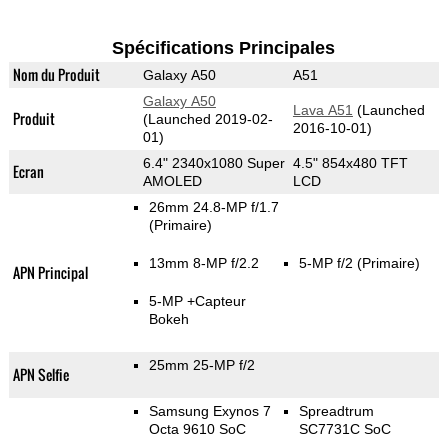
Spécifications Principales
Nom du Produit
Galaxy A50
A51
Galaxy A50
Lava A51
(Launched
Produit
(Launched 2019-02-
2016-10-01)
01)
6.4" 2340x1080 Super
4.5" 854x480 TFT
Ecran
AMOLED
LCD
26mm 24.8-MP f/1.7
(Primaire)
13mm 8-MP f/2.2
5-MP f/2
(Primaire)
APN Principal
5-MP
+Capteur
Bokeh
25mm 25-MP f/2
APN Selfie
Samsung Exynos 7
Spreadtrum
Octa 9610 SoC
SC7731C SoC