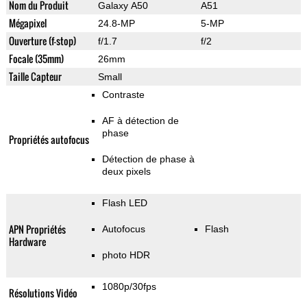
Nom du Produit
Galaxy A50
A51
Mégapixel
24.8-MP
5-MP
Ouverture (f-stop)
f/1.7
f/2
Focale (35mm)
26mm
Taille Capteur
Small
Contraste
AF à détection de
phase
Propriétés autofocus
Détection de phase à
deux pixels
Flash LED
APN Propriétés
Autofocus
Flash
Hardware
photo HDR
1080p/30fps
Résolutions Vidéo