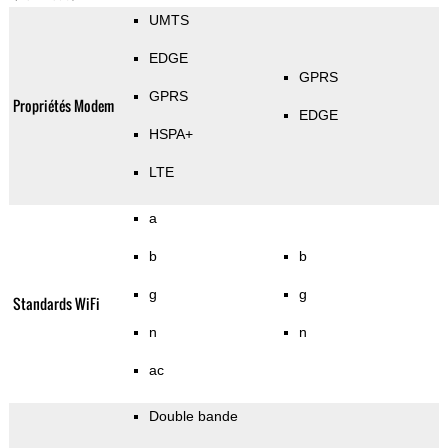
UMTS
EDGE
GPRS
GPRS
Propriétés Modem
EDGE
HSPA+
LTE
a
b
b
g
g
Standards WiFi
n
n
ac
Double bande