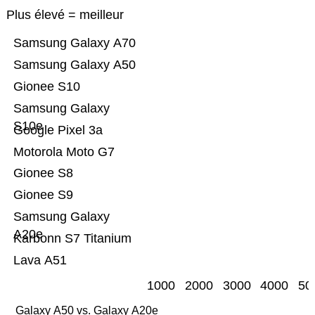
Plus élevé = meilleur
Samsung Galaxy A70
Samsung Galaxy A50
Gionee S10
Samsung Galaxy
S10e
Google Pixel 3a
Motorola Moto G7
Gionee S8
Gionee S9
Samsung Galaxy
A20e
Karbonn S7 Titanium
Lava A51
1000
2000
3000
4000
50
Galaxy A50 vs. Galaxy A20e