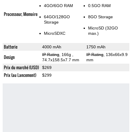
4GO/6GO RAM
0.5GO RAM
Processeur, Memoire
64GO/128GO
8GO Storage
Storage
MicroSD (32GO
MicroSDXC
max.)
Batterie
4000 mAh
1750 mAh
IP Rating
, 166g
,
IP Rating
, 136x66x9.9
Design
74.7x158.5x7.7 mm
mm
Prix du marché (USD)
$269
Prix (au Lancement)
$299