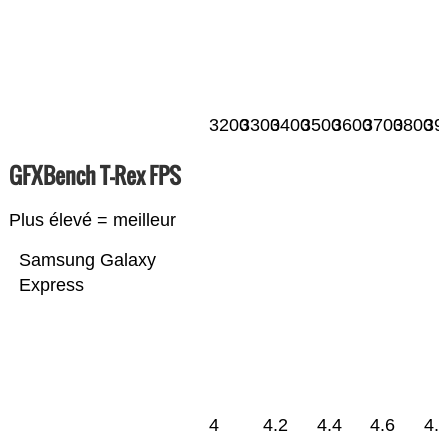
3200
3300
3400
3500
3600
3700
3800
39
GFXBench T-Rex FPS
Plus élevé = meilleur
Samsung Galaxy
Express
4
4.2
4.4
4.6
4.