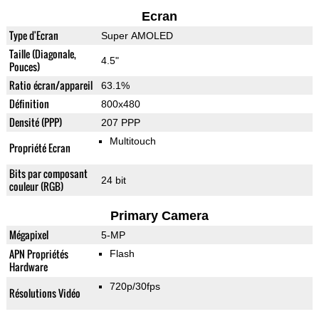
Ecran
Type d'Ecran
Super AMOLED
Taille (Diagonale,
4.5"
Pouces)
Ratio écran/appareil
63.1%
Définition
800x480
Densité (PPP)
207 PPP
Multitouch
Propriété Ecran
Bits par composant
24 bit
couleur (RGB)
Primary Camera
Mégapixel
5-MP
APN Propriétés
Flash
Hardware
720p/30fps
Résolutions Vidéo