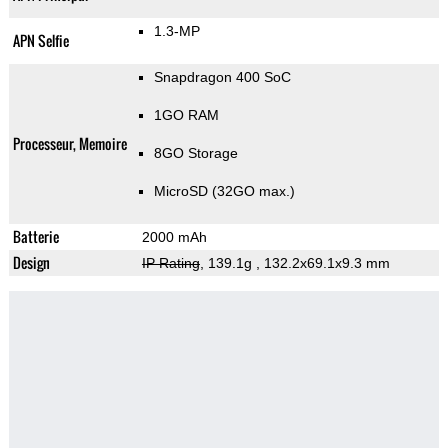
1.3-MP
APN Selfie
Snapdragon 400 SoC
1GO RAM
Processeur, Memoire
8GO Storage
MicroSD (32GO max.)
Batterie
2000 mAh
Design
IP Rating
, 139.1g
, 132.2x69.1x9.3 mm