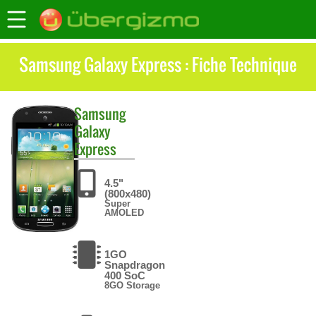
Samsung Galaxy Express : Fiche Technique
Samsung
Galaxy
Express
4.5"
(800x480)
Super
AMOLED
1GO
Snapdragon
400 SoC
8GO Storage