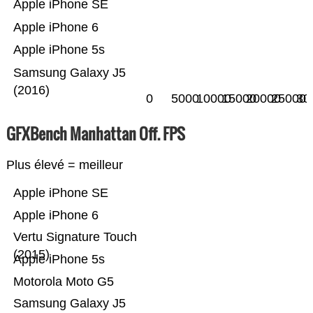
Apple iPhone SE
Apple iPhone 6
Apple iPhone 5s
Samsung Galaxy J5
(2016)
0
5000
10000
15000
20000
25000
30
GFXBench Manhattan Off. FPS
Plus élevé = meilleur
Apple iPhone SE
Apple iPhone 6
Vertu Signature Touch
(2015)
Apple iPhone 5s
Motorola Moto G5
Samsung Galaxy J5