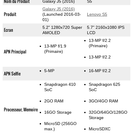
Nom du Produit
Galaxy J5 (2016)
S5
Galaxy J5 (2016)
Produit
(Launched 2016-03-
Lenovo S5
01)
5.2" 1280x720 Super
5.7" 2160x1080 IPS
Ecran
AMOLED
LCD
13-MP f/2.2
(Primaire)
13-MP f/1.9
APN Principal
(Primaire)
13-MP f/2.2
5-MP
16-MP f/2.2
APN Selfie
Snapdragon 410
Snapdragon 625
SoC
SoC
2GO RAM
3GO/4GO RAM
Processeur, Memoire
16GO Storage
32GO/64GO/128GO
Storage
MicroSD (256GO
max.)
MicroSDXC