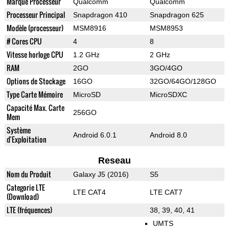
Marque Processeur
Qualcomm
Qualcomm
Processeur Principal
Snapdragon 410
Snapdragon 625
Modèle (processeur)
MSM8916
MSM8953
# Cores CPU
4
8
Vitesse horloge CPU
1.2 GHz
2 GHz
RAM
2GO
3GO/4GO
Options de Stockage
16GO
32GO/64GO/128GO
Type Carte Mémoire
MicroSD
MicroSDXC
Capacité Max. Carte
256GO
Mem
Système
Android 6.0.1
Android 8.0
d'Exploitation
Reseau
Nom du Produit
Galaxy J5 (2016)
S5
Categorie LTE
LTE CAT4
LTE CAT7
(Download)
LTE (fréquences)
38, 39, 40, 41
UMTS