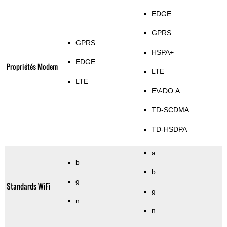
EDGE
GPRS
GPRS
HSPA+
EDGE
Propriétés Modem
LTE
LTE
EV-DO A
TD-SCDMA
TD-HSDPA
a
b
b
g
Standards WiFi
g
n
n