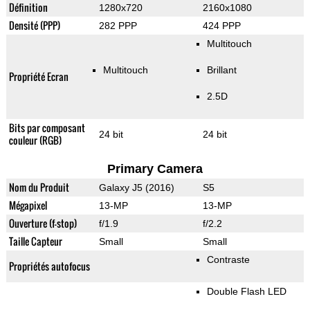
Définition
1280x720
2160x1080
Densité (PPP)
282 PPP
424 PPP
Multitouch
Multitouch
Brillant
Propriété Ecran
2.5D
Bits par composant
24 bit
24 bit
couleur (RGB)
Primary Camera
Nom du Produit
Galaxy J5 (2016)
S5
Mégapixel
13-MP
13-MP
Ouverture (f-stop)
f/1.9
f/2.2
Taille Capteur
Small
Small
Contraste
Propriétés autofocus
Double Flash LED