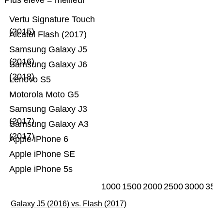
Plus élevé = meilleur
Vertu Signature Touch
(2015)
Alcatel Flash (2017)
Samsung Galaxy J5
(2016)
Samsung Galaxy J6
(2018)
Lenovo S5
Motorola Moto G5
Samsung Galaxy J3
(2017)
Samsung Galaxy A3
(2017)
Apple iPhone 6
Apple iPhone SE
Apple iPhone 5s
1000
1500
2000
2500
3000
35
Galaxy J5 (2016) vs. Flash (2017)