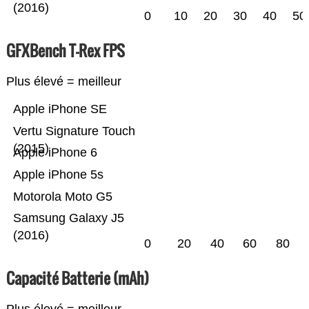
(2016)
0
10
20
30
40
50
GFXBench T-Rex FPS
Plus élevé = meilleur
Apple iPhone SE
Vertu Signature Touch
(2015)
Apple iPhone 6
Apple iPhone 5s
Motorola Moto G5
Samsung Galaxy J5
(2016)
0
20
40
60
80
Capacité Batterie (mAh)