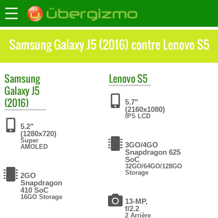
Samsung Galaxy J5 (2016) contre Lenovo S5
Samsung
Lenovo
S5
Galaxy J5
(2016)
5.7"
(2160x1080)
IPS LCD
5.2"
(1280x720)
Super
3GO/4GO
AMOLED
Snapdragon 625
SoC
32GO/64GO/128GO
Storage
2GO
Snapdragon
410 SoC
16GO Storage
13-MP,
f/2.2
2 Arrière