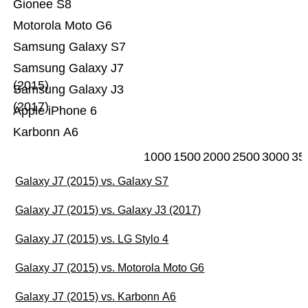
Gionee S8
Motorola Moto G6
Samsung Galaxy S7
Samsung Galaxy J7
(2015)
Samsung Galaxy J3
(2017)
Apple iPhone 6
Karbonn A6
1000
1500
2000
2500
3000
35
Galaxy J7 (2015) vs. Galaxy S7
Galaxy J7 (2015) vs. Galaxy J3 (2017)
Galaxy J7 (2015) vs. LG Stylo 4
Galaxy J7 (2015) vs. Motorola Moto G6
Galaxy J7 (2015) vs. Karbonn A6