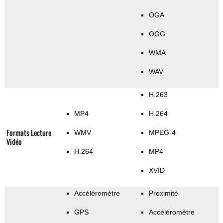
OGA
OGG
WMA
WAV
H.263
MP4
H.264
Formats Lecture
WMV
MPEG-4
Vidéo
H.264
MP4
XVID
Accéléromètre
Proximité
GPS
Accéléromètre