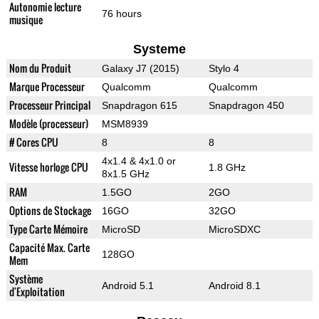
Autonomie lecture
76 hours
musique
Systeme
Nom du Produit
Galaxy J7 (2015)
Stylo 4
Marque Processeur
Qualcomm
Qualcomm
Processeur Principal
Snapdragon 615
Snapdragon 450
Modèle (processeur)
MSM8939
# Cores CPU
8
8
4x1.4 & 4x1.0 or
Vitesse horloge CPU
1.8 GHz
8x1.5 GHz
RAM
1.5GO
2GO
Options de Stockage
16GO
32GO
Type Carte Mémoire
MicroSD
MicroSDXC
Capacité Max. Carte
128GO
Mem
Système
Android 5.1
Android 8.1
d'Exploitation