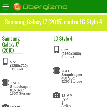
Samsung Galaxy J7 (2015) contre LG Stylo 4
Samsung
LG
Stylo 4
Galaxy J7
(2015)
6.2"
(2160x1080)
IPS LCD
5.5"
(1280x720)
TFT LCD
2GO
Snapdragon
450 SoC
32GO Storage
1.5GO
Snapdragon
615 SoC
16GO Storage
13-MP,
f/2.4
1
Arrière