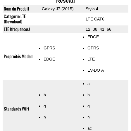
Reseau
Nom du Produit
Galaxy J7 (2015)
Stylo 4
Categorie LTE
LTE CAT6
(Download)
LTE (fréquences)
12, 38, 41, 66
EDGE
GPRS
GPRS
Propriétés Modem
EDGE
LTE
EV-DO A
a
b
b
g
g
Standards WiFi
n
n
ac