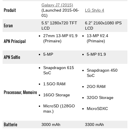
Galaxy J7 (2015)
Produit
(Launched 2015-06-
LG Stylo 4
01)
5.5" 1280x720 TFT
6.2" 2160x1080 IPS
Ecran
LCD
LCD
27mm 13-MP f/1.9
13-MP f/2.4
APN Principal
(Primaire)
(Primaire)
5-MP
5-MP f/1.9
APN Selfie
Snapdragon 615
Snapdragon 450
SoC
SoC
1.5GO RAM
2GO RAM
Processeur, Memoire
16GO Storage
32GO Storage
MicroSD (128GO
MicroSDXC
max.)
Batterie
3000 mAh
3300 mAh