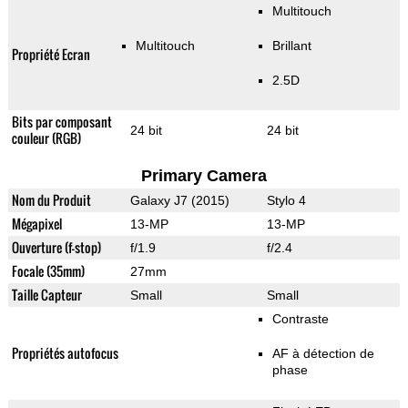
Multitouch
Multitouch
Brillant
Propriété Ecran
2.5D
Bits par composant
24 bit
24 bit
couleur (RGB)
Primary Camera
Nom du Produit
Galaxy J7 (2015)
Stylo 4
Mégapixel
13-MP
13-MP
Ouverture (f-stop)
f/1.9
f/2.4
Focale (35mm)
27mm
Taille Capteur
Small
Small
Contraste
Propriétés autofocus
AF à détection de
phase