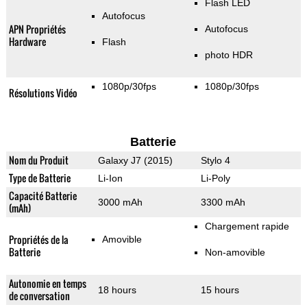
Flash LED
Autofocus
APN Propriétés
Autofocus
Hardware
Flash
photo HDR
1080p/30fps
1080p/30fps
Résolutions Vidéo
Batterie
Nom du Produit
Galaxy J7 (2015)
Stylo 4
Type de Batterie
Li-Ion
Li-Poly
Capacité Batterie
3000 mAh
3300 mAh
(mAh)
Chargement rapide
Propriétés de la
Amovible
Batterie
Non-amovible
Autonomie en temps
18 hours
15 hours
de conversation