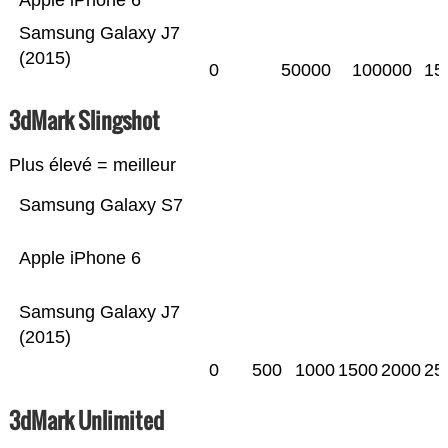
Apple iPhone 6
Samsung Galaxy J7
(2015)
0
50000
100000
15
3dMark Slingshot
Plus élevé = meilleur
Samsung Galaxy S7
Apple iPhone 6
Samsung Galaxy J7
(2015)
0
500
1000
1500
2000
25
3dMark Unlimited