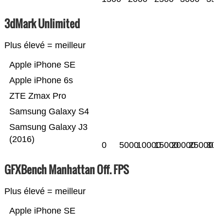
3dMark Unlimited
Plus élevé = meilleur
Apple iPhone SE
Apple iPhone 6s
ZTE Zmax Pro
Samsung Galaxy S4
Samsung Galaxy J3
(2016)
0
5000
10000
15000
20000
25000
30
GFXBench Manhattan Off. FPS
Plus élevé = meilleur
Apple iPhone SE