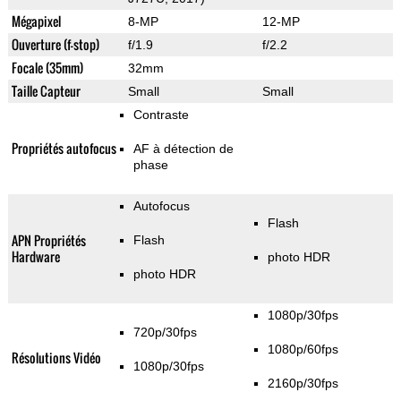
Mégapixel
8-MP
12-MP
Ouverture (f-stop)
f/1.9
f/2.2
Focale (35mm)
32mm
Taille Capteur
Small
Small
Contraste
Propriétés autofocus
AF à détection de
phase
Autofocus
Flash
APN Propriétés
Flash
Hardware
photo HDR
photo HDR
1080p/30fps
720p/30fps
1080p/60fps
Résolutions Vidéo
1080p/30fps
2160p/30fps