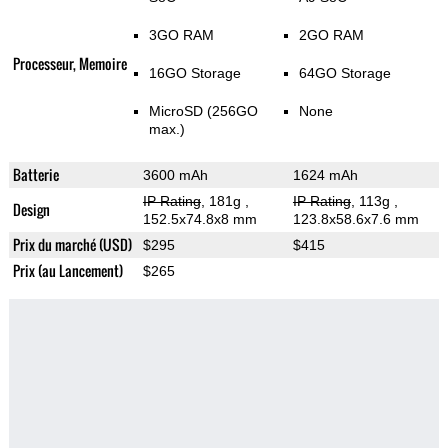
3GO RAM
2GO RAM
Processeur, Memoire
16GO Storage
64GO Storage
MicroSD (256GO
None
max.)
Batterie
3600 mAh
1624 mAh
IP Rating
, 181g
,
IP Rating
, 113g
,
Design
152.5x74.8x8 mm
123.8x58.6x7.6 mm
Prix du marché (USD)
$295
$415
Prix (au Lancement)
$265