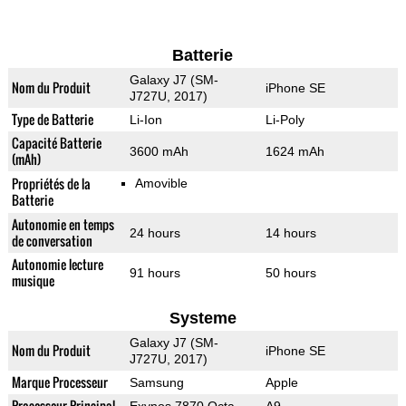
Batterie
Galaxy J7 (SM-
Nom du Produit
iPhone SE
J727U, 2017)
Type de Batterie
Li-Ion
Li-Poly
Capacité Batterie
3600 mAh
1624 mAh
(mAh)
Propriétés de la
Amovible
Batterie
Autonomie en temps
24 hours
14 hours
de conversation
Autonomie lecture
91 hours
50 hours
musique
Systeme
Galaxy J7 (SM-
Nom du Produit
iPhone SE
J727U, 2017)
Marque Processeur
Samsung
Apple
Processeur Principal