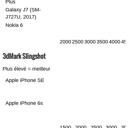
Plus
Galaxy J7 (SM-
J727U, 2017)
Nokia 6
2000
2500
3000
3500
4000
45
3dMark Slingshot
Plus élevé = meilleur
Apple iPhone SE
Apple iPhone 6s
1500
2000
2500
3000
35