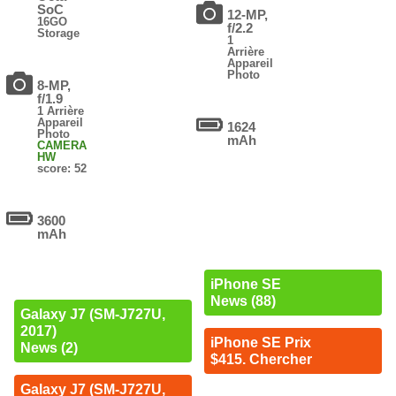
SoC
12-MP,
16GO
f/2.2
Storage
1
Arrière
Appareil
Photo
8-MP,
f/1.9
1 Arrière
Appareil
1624
Photo
mAh
CAMERA
HW
score: 52
3600
mAh
iPhone SE
News (88)
Galaxy J7 (SM-J727U,
2017)
iPhone SE Prix
News (2)
$415. Chercher
Galaxy J7 (SM-J727U,