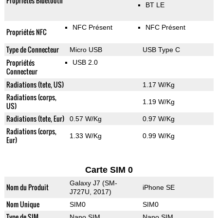
Propriétés Bluetooth
BT LE
NFC Présent
NFC Présent
Propriétés NFC
Type de Connecteur
Micro USB
USB Type C
Propriétés
USB 2.0
Connecteur
Radiations (tete, US)
1.17 W/Kg
Radiations (corps,
1.19 W/Kg
US)
Radiations (tete, Eur)
0.57 W/Kg
0.97 W/Kg
Radiations (corps,
1.33 W/Kg
0.99 W/Kg
Eur)
Carte SIM 0
Galaxy J7 (SM-
Nom du Produit
iPhone SE
J727U, 2017)
Nom Unique
SIM0
SIM0
Type de SIM
Nano SIM
Nano SIM