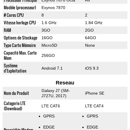
Exynos 7870 Octa
A9
Modèle (processeur)
Exynos 7870
# Cores CPU
8
2
Vitesse horloge CPU
1.6 GHz
1.84 GHz
RAM
3GO
2GO
Options de Stockage
16GO
64GO
Type Carte Mémoire
MicroSD
None
Capacité Max. Carte
256GO
Mem
Système
Android 7.1
iOS 9.3
d'Exploitation
Reseau
Galaxy J7 (SM-
Nom du Produit
iPhone SE
J727U, 2017)
Categorie LTE
LTE CAT6
LTE CAT4
(Download)
GPRS
GPRS
EDGE
EDGE
Propriétés Modem