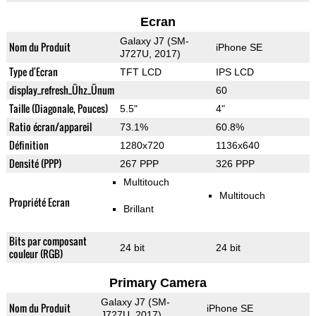
Ecran
Galaxy J7 (SM-
Nom du Produit
iPhone SE
J727U, 2017)
Type d'Ecran
TFT LCD
IPS LCD
display_refresh_Ühz_Ünum
60
Taille (Diagonale, Pouces)
5.5"
4"
Ratio écran/appareil
73.1%
60.8%
Définition
1280x720
1136x640
Densité (PPP)
267 PPP
326 PPP
Multitouch
Multitouch
Propriété Ecran
Brillant
Bits par composant
24 bit
24 bit
couleur (RGB)
Primary Camera
Galaxy J7 (SM-
Nom du Produit
iPhone SE
J727U, 2017)