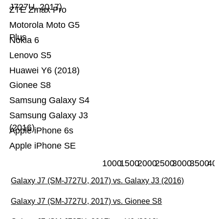
J727U, 2017)
ZTE Zmax Pro
Motorola Moto G5
Plus
Nokia 6
Lenovo S5
Huawei Y6 (2018)
Gionee S8
Samsung Galaxy S4
Samsung Galaxy J3
(2016)
Apple iPhone 6s
Apple iPhone SE
1000
1500
2000
2500
3000
3500
40
Galaxy J7 (SM-J727U, 2017) vs. Galaxy J3 (2016)
Galaxy J7 (SM-J727U, 2017) vs. Gionee S8