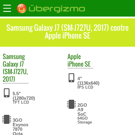
Samsung Galaxy J7 (SM-J727U, 2017) contre
Apple iPhone SE
Samsung
Apple
Galaxy J7
iPhone SE
(SM-J727U,
2017)
4"
(1136x640)
IPS LCD
5.5"
(1280x720)
TFT LCD
2GO
A9
SoC
64GO
3GO
Storage
Exynos
7870
Octa