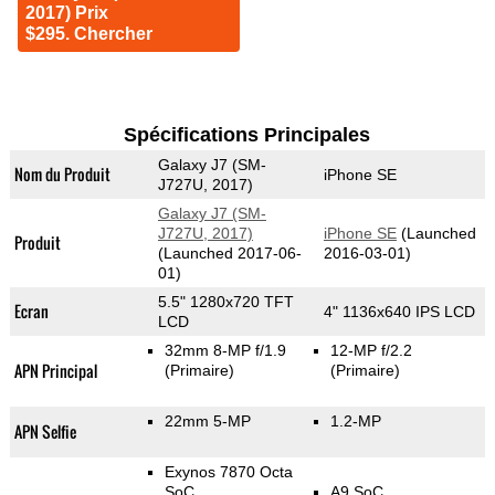
2017) Prix
$295. Chercher
Spécifications Principales
Galaxy J7 (SM-
Nom du Produit
iPhone SE
J727U, 2017)
Galaxy J7 (SM-
J727U, 2017)
iPhone SE
(Launched
Produit
(Launched 2017-06-
2016-03-01)
01)
5.5" 1280x720 TFT
Ecran
4" 1136x640 IPS LCD
LCD
32mm 8-MP f/1.9
12-MP f/2.2
APN Principal
(Primaire)
(Primaire)
22mm 5-MP
1.2-MP
APN Selfie
Exynos 7870 Octa
SoC
A9 SoC