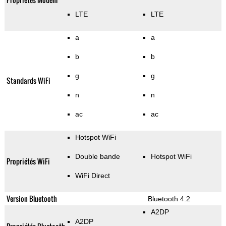
LTE
LTE
a
a
b
b
g
g
Standards WiFi
n
n
ac
ac
Hotspot WiFi
Double bande
Hotspot WiFi
Propriétés WiFi
WiFi Direct
Version Bluetooth
Bluetooth 4.2
A2DP
A2DP