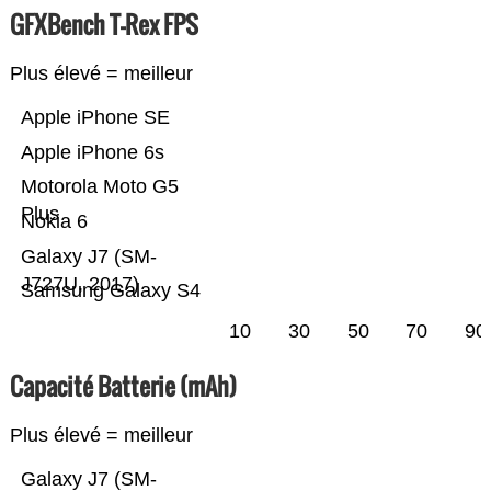
GFXBench T-Rex FPS
Plus élevé = meilleur
Apple iPhone SE
Apple iPhone 6s
Motorola Moto G5
Plus
Nokia 6
Galaxy J7 (SM-
J727U, 2017)
Samsung Galaxy S4
10
30
50
70
90
Capacité Batterie (mAh)
Plus élevé = meilleur
Galaxy J7 (SM-