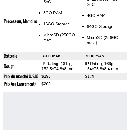
SoC
SoC
3GO RAM
4GO RAM
Processeur, Memoire
16GO Storage
64GO Storage
MicroSD (256GO
MicroSD (256GO
max.)
max.)
Batterie
3600 mAh
3000 mAh
IP Rating
, 181g
,
IP Rating
, 169g
,
Design
152.5x74.8x8 mm
154x75.8x8.4 mm
Prix du marché (USD)
$295
$179
Prix (au Lancement)
$265