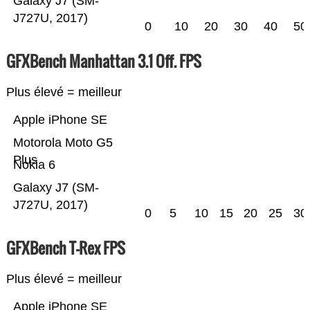
Galaxy J7 (SM-
J727U, 2017)
0
10
20
30
40
50
GFXBench Manhattan 3.1 Off. FPS
Plus élevé = meilleur
Apple iPhone SE
Motorola Moto G5
Plus
Nokia 6
Galaxy J7 (SM-
J727U, 2017)
0
5
10
15
20
25
30
GFXBench T-Rex FPS
Plus élevé = meilleur
Apple iPhone SE