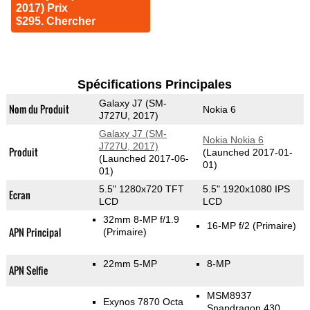
2017) Prix
$295. Chercher
Spécifications Principales
Galaxy J7 (SM-
Nom du Produit
Nokia 6
J727U, 2017)
Galaxy J7 (SM-
Nokia Nokia 6
J727U, 2017)
Produit
(Launched 2017-01-
(Launched 2017-06-
01)
01)
5.5" 1280x720 TFT
5.5" 1920x1080 IPS
Ecran
LCD
LCD
32mm 8-MP f/1.9
16-MP f/2
(Primaire)
APN Principal
(Primaire)
22mm 5-MP
8-MP
APN Selfie
MSM8937
Exynos 7870 Octa
Snapdragon 430