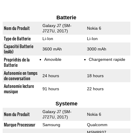
Batterie
Galaxy J7 (SM-
Nom du Produit
Nokia 6
J727U, 2017)
Type de Batterie
Li-Ion
Li-Ion
Capacité Batterie
3600 mAh
3000 mAh
(mAh)
Propriétés de la
Amovible
Chargement rapide
Batterie
Autonomie en temps
24 hours
18 hours
de conversation
Autonomie lecture
91 hours
22 hours
musique
Systeme
Galaxy J7 (SM-
Nom du Produit
Nokia 6
J727U, 2017)
Marque Processeur
Samsung
Qualcomm
MSM8937