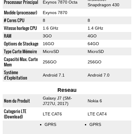
Processeur Principal
Exynos 7870 Octa
Snapdragon 430
Modèle (processeur)
Exynos 7870
# Cores CPU
8
8
Vitesse horloge CPU
1.6 GHz
1.4 GHz
RAM
3GO
4GO
Options de Stockage
16GO
64GO
Type Carte Mémoire
MicroSD
MicroSD
Capacité Max. Carte
256GO
256GO
Mem
Système
Android 7.1
Android 7.0
d'Exploitation
Reseau
Galaxy J7 (SM-
Nom du Produit
Nokia 6
J727U, 2017)
Categorie LTE
LTE CAT6
LTE CAT4
(Download)
GPRS
GPRS