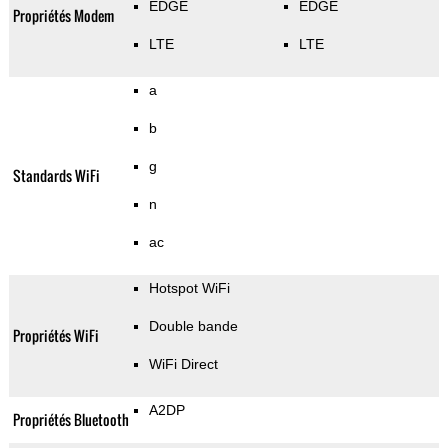
EDGE
EDGE
Propriétés Modem
LTE
LTE
a
b
g
Standards WiFi
n
ac
Hotspot WiFi
Double bande
Propriétés WiFi
WiFi Direct
A2DP
Propriétés Bluetooth