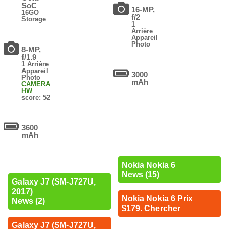
SoC
16-MP,
16GO
f/2
Storage
1
Arrière
Appareil
Photo
8-MP,
f/1.9
1 Arrière
Appareil
3000
Photo
mAh
CAMERA
HW
score: 52
3600
mAh
Nokia Nokia 6
News (15)
Galaxy J7 (SM-J727U,
2017)
Nokia Nokia 6 Prix
News (2)
$179. Chercher
Galaxy J7 (SM-J727U,