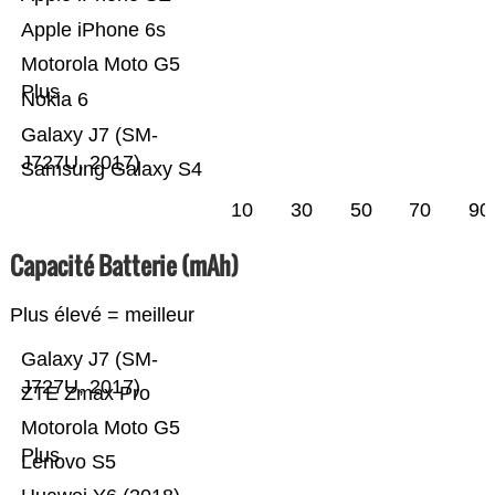
Apple iPhone 6s
Motorola Moto G5
Plus
Nokia 6
Galaxy J7 (SM-
J727U, 2017)
Samsung Galaxy S4
10
30
50
70
90
Capacité Batterie (mAh)
Plus élevé = meilleur
Galaxy J7 (SM-
J727U, 2017)
ZTE Zmax Pro
Motorola Moto G5
Plus
Lenovo S5