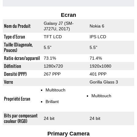
Ecran
Galaxy J7 (SM-
Nom du Produit
Nokia 6
J727U, 2017)
Type d'Ecran
TFT LCD
IPS LCD
Taille (Diagonale,
5.5"
5.5"
Pouces)
Ratio écran/appareil
73.1%
71.4%
Définition
1280x720
1920x1080
Densité (PPP)
267 PPP
401 PPP
Verre
Gorilla Glass 3
Multitouch
Multitouch
Propriété Ecran
Brillant
Bits par composant
24 bit
24 bit
couleur (RGB)
Primary Camera