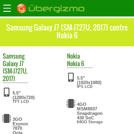
Samsung Galaxy J7 (SM-J727U, 2017) contre
Nokia 6
Samsung
Nokia
Galaxy J7
Nokia 6
(SM-J727U,
2017)
5.5"
(1920x1080)
IPS LCD
5.5"
(1280x720)
TFT LCD
4GO
MSM8937
Snapdragon
430 SoC
3GO
64GO Storage
Exynos
7870
Octa