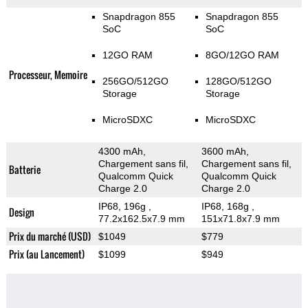
Snapdragon 855
Snapdragon 855
SoC
SoC
12GO RAM
8GO/12GO RAM
Processeur, Memoire
256GO/512GO
128GO/512GO
Storage
Storage
MicroSDXC
MicroSDXC
4300 mAh,
3600 mAh,
Chargement sans fil,
Chargement sans fil,
Batterie
Qualcomm Quick
Qualcomm Quick
Charge 2.0
Charge 2.0
IP68, 196g
,
IP68, 168g
,
Design
77.2x162.5x7.9 mm
151x71.8x7.9 mm
Prix du marché (USD)
$1049
$779
Prix (au Lancement)
$1099
$949