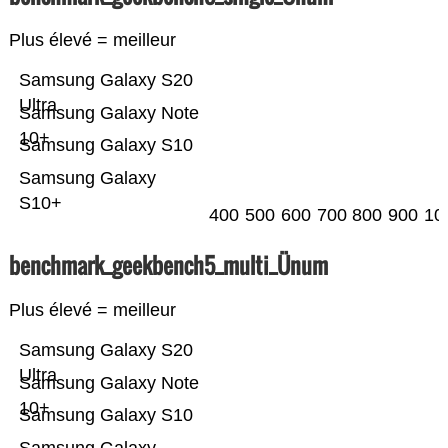
Plus élevé = meilleur
Samsung Galaxy S20
Ultra
Samsung Galaxy Note
10+
Samsung Galaxy S10
Samsung Galaxy
S10+
400
500
600
700
800
900
10
benchmark_geekbench5_multi_Ünum
Plus élevé = meilleur
Samsung Galaxy S20
Ultra
Samsung Galaxy Note
10+
Samsung Galaxy S10