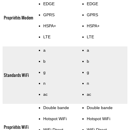
EDGE
EDGE
GPRS
GPRS
Propriétés Modem
HSPA+
HSPA+
LTE
LTE
a
a
b
b
g
g
Standards WiFi
n
n
ac
ac
Double bande
Double bande
Hotspot WiFi
Hotspot WiFi
Propriétés WiFi
WiFi Direct
WiFi Direct