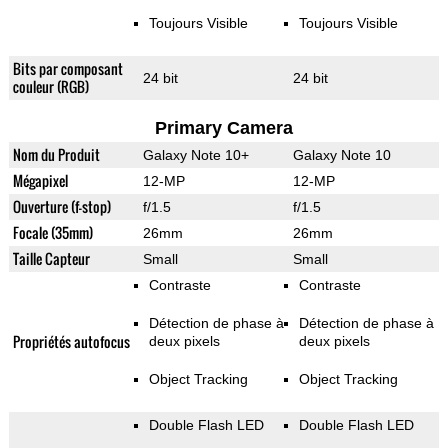
Toujours Visible
Toujours Visible
Bits par composant
24 bit
24 bit
couleur (RGB)
Primary Camera
Nom du Produit
Galaxy Note 10+
Galaxy Note 10
Mégapixel
12-MP
12-MP
Ouverture (f-stop)
f/1.5
f/1.5
Focale (35mm)
26mm
26mm
Taille Capteur
Small
Small
Contraste
Contraste
Détection de phase à
Détection de phase à
Propriétés autofocus
deux pixels
deux pixels
Object Tracking
Object Tracking
Double Flash LED
Double Flash LED