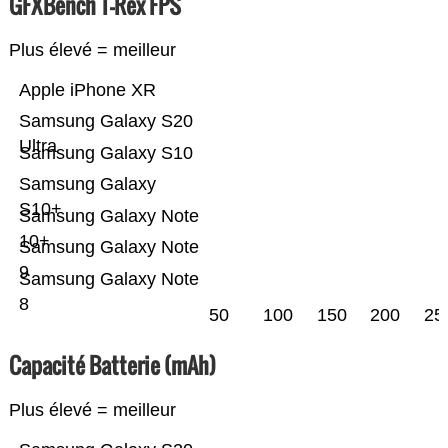
GFXBench T-Rex FPS
Plus élevé = meilleur
Apple iPhone XR
Samsung Galaxy S20
Ultra
Samsung Galaxy S10
Samsung Galaxy
S10+
Samsung Galaxy Note
10+
Samsung Galaxy Note
9
Samsung Galaxy Note
8
50
100
150
200
25
Capacité Batterie (mAh)
Plus élevé = meilleur