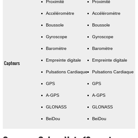
Proximité
Proximité
Accéléromètre
Accéléromètre
Boussole
Boussole
Gyroscope
Gyroscope
Baromètre
Baromètre
Empreinte digitale
Empreinte digitale
Capteurs
Pulsations Cardiaque
Pulsations Cardiaque
GPS
GPS
A-GPS
A-GPS
GLONASS
GLONASS
BeiDou
BeiDou