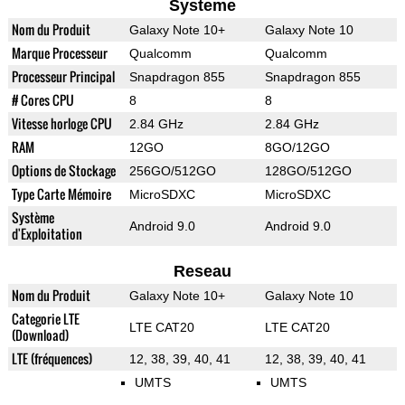
Systeme
Nom du Produit
Galaxy Note 10+
Galaxy Note 10
Marque Processeur
Qualcomm
Qualcomm
Processeur Principal
Snapdragon 855
Snapdragon 855
# Cores CPU
8
8
Vitesse horloge CPU
2.84 GHz
2.84 GHz
RAM
12GO
8GO/12GO
Options de Stockage
256GO/512GO
128GO/512GO
Type Carte Mémoire
MicroSDXC
MicroSDXC
Système
Android 9.0
Android 9.0
d'Exploitation
Reseau
Nom du Produit
Galaxy Note 10+
Galaxy Note 10
Categorie LTE
LTE CAT20
LTE CAT20
(Download)
LTE (fréquences)
12, 38, 39, 40, 41
12, 38, 39, 40, 41
UMTS
UMTS