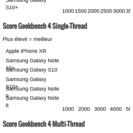
Samsung Galaxy
S10+
1000
1500
2000
2500
3000
35
Score Geekbench 4 Single-Thread
Plus élevé = meilleur
Apple iPhone XR
Samsung Galaxy Note
10+
Samsung Galaxy S10
Samsung Galaxy
S10+
Samsung Galaxy Note
9
Samsung Galaxy Note
8
1000
2000
3000
4000
50
Score Geekbench 4 Multi-Thread