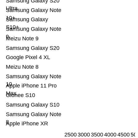
Samsung Galaxy S20
Ultra
Samsung Galaxy Note
10+
Samsung Galaxy
S10+
Samsung Galaxy Note
9
Meizu Note 9
Samsung Galaxy S20
Google Pixel 4 XL
Meizu Note 8
Samsung Galaxy Note
10
Apple iPhone 11 Pro
Max
Gionee S10
Samsung Galaxy S10
Samsung Galaxy Note
8
Apple iPhone XR
2500
3000
3500
4000
4500
50