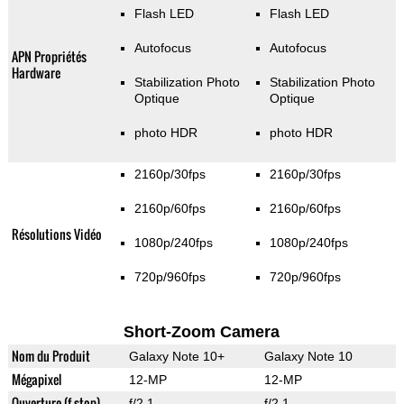
Flash LED
Flash LED
Autofocus
Autofocus
APN Propriétés
Hardware
Stabilization Photo
Stabilization Photo
Optique
Optique
photo HDR
photo HDR
2160p/30fps
2160p/30fps
2160p/60fps
2160p/60fps
Résolutions Vidéo
1080p/240fps
1080p/240fps
720p/960fps
720p/960fps
Short-Zoom Camera
Nom du Produit
Galaxy Note 10+
Galaxy Note 10
Mégapixel
12-MP
12-MP
Ouverture (f-stop)
f/2.1
f/2.1