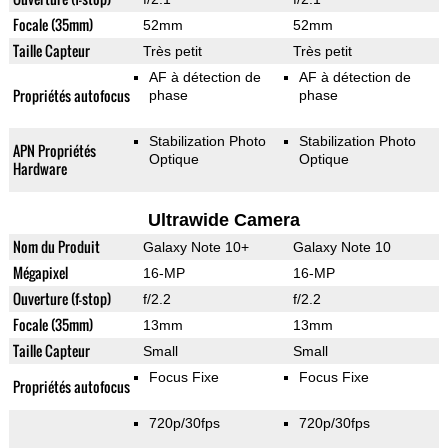
Focale (35mm)
52mm
52mm
Taille Capteur
Très petit
Très petit
AF à détection de
AF à détection de
Propriétés autofocus
phase
phase
Stabilization Photo
Stabilization Photo
APN Propriétés
Optique
Optique
Hardware
Ultrawide Camera
Nom du Produit
Galaxy Note 10+
Galaxy Note 10
Mégapixel
16-MP
16-MP
Ouverture (f-stop)
f/2.2
f/2.2
Focale (35mm)
13mm
13mm
Taille Capteur
Small
Small
Focus Fixe
Focus Fixe
Propriétés autofocus
720p/30fps
720p/30fps