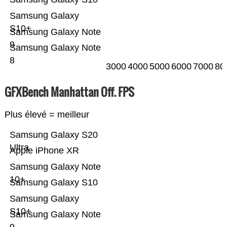
Samsung Galaxy
S10+
Samsung Galaxy Note
9
Samsung Galaxy Note
8
3000
4000
5000
6000
7000
80
GFXBench Manhattan Off. FPS
Plus élevé = meilleur
Samsung Galaxy S20
Ultra
Apple iPhone XR
Samsung Galaxy Note
10+
Samsung Galaxy S10
Samsung Galaxy
S10+
Samsung Galaxy Note