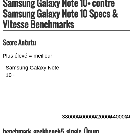
Samsung Galaxy Note 10+ contre
Samsung Galaxy Note 10 Specs &
Vitesse Benchmarks
Score Antutu
Plus élevé = meilleur
Samsung Galaxy Note
10+
380000
400000
420000
440000
46
benchmark_geekbench5_single_Ünum