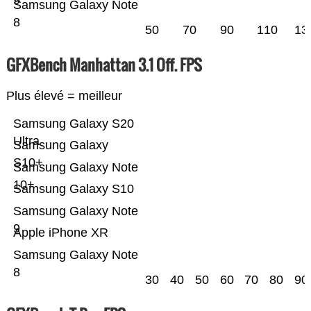
9
Samsung Galaxy Note
8
50
70
90
110
13
GFXBench Manhattan 3.1 Off. FPS
Plus élevé = meilleur
Samsung Galaxy S20
Ultra
Samsung Galaxy
S10+
Samsung Galaxy Note
10+
Samsung Galaxy S10
Samsung Galaxy Note
9
Apple iPhone XR
Samsung Galaxy Note
8
30
40
50
60
70
80
90