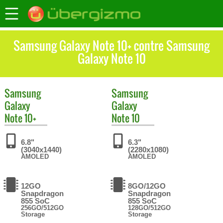
Samsung Galaxy Note 10+ contre Samsung
Galaxy Note 10
Samsung
Samsung
Galaxy
Galaxy
Note 10+
Note 10
6.8"
6.3"
(3040x1440)
(2280x1080)
AMOLED
AMOLED
12GO
8GO/12GO
Snapdragon
Snapdragon
855 SoC
855 SoC
256GO/512GO
128GO/512GO
Storage
Storage