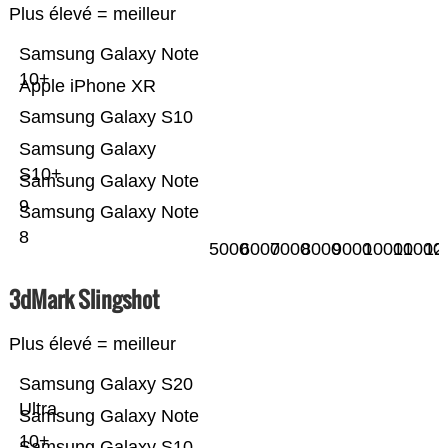
Plus élevé = meilleur
Samsung Galaxy Note
10+
Apple iPhone XR
Samsung Galaxy S10
Samsung Galaxy
S10+
Samsung Galaxy Note
9
Samsung Galaxy Note
8
5000
6000
7000
8000
9000
10000
11000
12
3dMark Slingshot
Plus élevé = meilleur
Samsung Galaxy S20
Ultra
Samsung Galaxy Note
10+
Samsung Galaxy S10