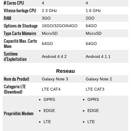
# Cores CPU
4
4
Vitesse horloge CPU
2.3 GHz
1.6 GHz
RAM
3GO
2GO
Options de Stockage
16GO/32GO/64GO
64GO
Type Carte Mémoire
MicroSD
MicroSD
Capacité Max. Carte
64GO
64GO
Mem
Système
Android 4.4.2
Android 4.1.1
d'Exploitation
Reseau
Nom du Produit
Galaxy Note 3
Galaxy Note 2
Categorie LTE
LTE CAT4
LTE CAT3
(Download)
GPRS
GPRS
EDGE
EDGE
Propriétés Modem
LTE
LTE