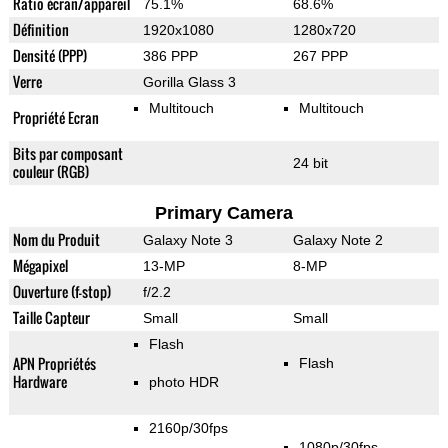
Ratio écran/appareil
75.1%
68.6%
Définition
1920x1080
1280x720
Densité (PPP)
386 PPP
267 PPP
Verre
Gorilla Glass 3
Multitouch
Multitouch
Propriété Ecran
Bits par composant
24 bit
couleur (RGB)
Primary Camera
Nom du Produit
Galaxy Note 3
Galaxy Note 2
Mégapixel
13-MP
8-MP
Ouverture (f-stop)
f/2.2
Taille Capteur
Small
Small
Flash
APN Propriétés
Flash
Hardware
photo HDR
2160p/30fps
1080p/30fps