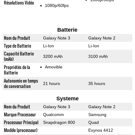
Résolutions Vidéo
1080p/60fps
Batterie
Nom du Produit
Galaxy Note 3
Galaxy Note 2
Type de Batterie
Li-Ion
Li-Ion
Capacité Batterie
3200 mAh
3100 mAh
(mAh)
Propriétés de la
Amovible
Batterie
Autonomie en temps
21 hours
35 hours
de conversation
Systeme
Nom du Produit
Galaxy Note 3
Galaxy Note 2
Marque Processeur
Qualcomm
Samsung
Processeur Principal
Snapdragon 800
Quad
Modèle (processeur)
Exynos 4412