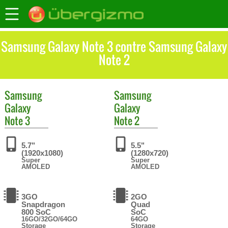
Samsung Galaxy Note 3 contre Samsung Galaxy
Note 2
Samsung
Samsung
Galaxy
Galaxy
Note 3
Note 2
5.7"
5.5"
(1920x1080)
(1280x720)
Super
Super
AMOLED
AMOLED
3GO
2GO
Snapdragon
Quad
800 SoC
SoC
16GO/32GO/64GO
64GO
Storage
Storage