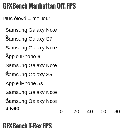
GFXBench Manhattan Off. FPS
Plus élevé = meilleur
Samsung Galaxy Note
9
Samsung Galaxy S7
Samsung Galaxy Note
5
Apple iPhone 6
Samsung Galaxy Note
4
Samsung Galaxy S5
Apple iPhone 5s
Samsung Galaxy Note
3
Samsung Galaxy Note
3 Neo
0
20
40
60
80
GFXBench T-Rex FPS