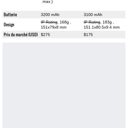
max.)
Batterie
3200 mAh
3100 mAh
IP Rating
, 168g
,
IP Rating
, 183g
,
Design
151x79x8 mm
151.1x80.5x9.4 mm
Prix du marché (USD)
$275
$175