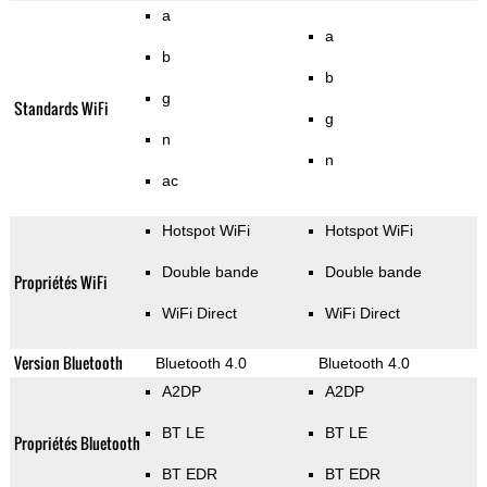
a
a
b
b
g
Standards WiFi
g
n
n
ac
Hotspot WiFi
Hotspot WiFi
Double bande
Double bande
Propriétés WiFi
WiFi Direct
WiFi Direct
Version Bluetooth
Bluetooth 4.0
Bluetooth 4.0
A2DP
A2DP
BT LE
BT LE
Propriétés Bluetooth
BT EDR
BT EDR