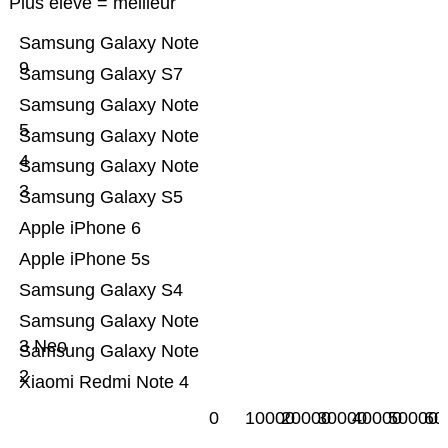
Plus élevé = meilleur
Samsung Galaxy Note
9
Samsung Galaxy S7
Samsung Galaxy Note
5
Samsung Galaxy Note
4
Samsung Galaxy Note
3
Samsung Galaxy S5
Apple iPhone 6
Apple iPhone 5s
Samsung Galaxy S4
Samsung Galaxy Note
3 Neo
Samsung Galaxy Note
2
Xiaomi Redmi Note 4
0
10000
20000
30000
40000
50000
60