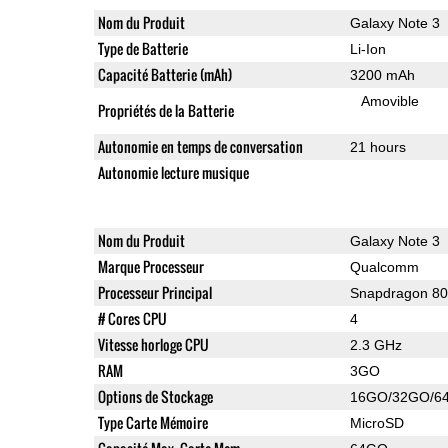
Nom du Produit
Galaxy Note 3
Type de Batterie
Li-Ion
Capacité Batterie (mAh)
3200 mAh
Amovible
Propriétés de la Batterie
Autonomie en temps de conversation
21 hours
Autonomie lecture musique
Nom du Produit
Galaxy Note 3
Marque Processeur
Qualcomm
Processeur Principal
Snapdragon 8
# Cores CPU
4
Vitesse horloge CPU
2.3 GHz
RAM
3GO
Options de Stockage
16GO/32GO/6
Type Carte Mémoire
MicroSD