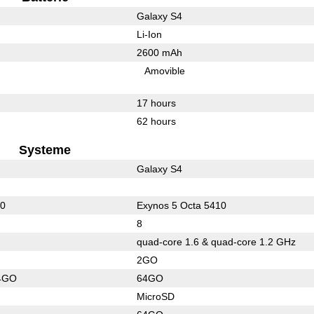
Galaxy S4
Li-Ion
2600 mAh
Amovible
17 hours
62 hours
Systeme
Galaxy S4
00
Exynos 5 Octa 5410
8
quad-core 1.6 & quad-core 1.2 GHz
2GO
4GO
64GO
MicroSD