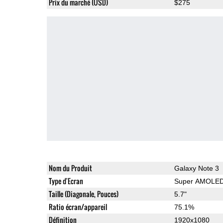
Prix du marché (USD)
$275
Nom du Produit
Galaxy Note 3
Type d'Ecran
Super AMOLE
Taille (Diagonale, Pouces)
5.7"
Ratio écran/appareil
75.1%
Définition
1920x1080