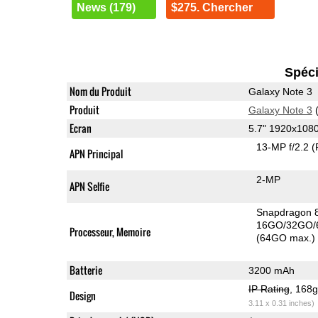
News (179)
$275. Chercher
Spéci
Nom du Produit
Galaxy Note 3
Produit
Galaxy Note 3
(
Ecran
5.7" 1920x10
13-MP f/2.2
(
APN Principal
2-MP
APN Selfie
Snapdragon 
16GO/32GO/
Processeur, Memoire
(64GO max.)
Batterie
3200 mAh
IP Rating
, 168
Design
3.11 x 0.31 inches)