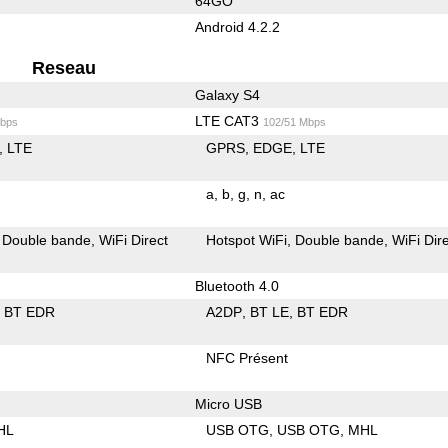
64GO
Android 4.2.2
Reseau
Galaxy S4
LTE CAT3
bps
102/51 Mbps
LTE
GPRS
EDGE
LTE
a
b
g
n
ac
Double bande
WiFi Direct
Hotspot WiFi
Double bande
WiFi Dir
Bluetooth 4.0
BT EDR
A2DP
BT LE
BT EDR
NFC Présent
Micro USB
HL
USB OTG
USB OTG
MHL