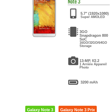
Note 3
5.7" (1920x1080)
Super AMOLED
3GO
Snapdragon 800
SoC
16GO/32GO/64GO
Storage
13-MP, f/2.2
1 Arrière Appareil
Photo
3200 mAh
Galaxy Note 3
Galaxy Note 3 Prix