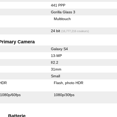
441 PPP
Gorilla Glass 3
Multitouch
24 bit
(16,777,216 couleurs)
Primary Camera
Galaxy S4
13-MP
f/2.2
31mm
Small
 HDR
Flash
photo HDR
1080p/60fps
1080p/30fps
Batterie