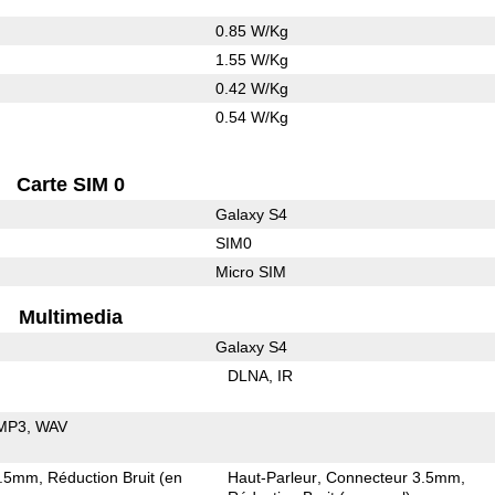
0.85 W/Kg
1.55 W/Kg
0.42 W/Kg
0.54 W/Kg
Carte SIM 0
Galaxy S4
SIM0
Micro SIM
Multimedia
Galaxy S4
DLNA
IR
MP3
WAV
3.5mm
Réduction Bruit (en
Haut-Parleur
Connecteur 3.5mm