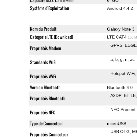
Capacité Max. Carte Mem
64GO
Système d'Exploitation
Android 4.4.2
Nom du Produit
Galaxy Note 3
Categorie LTE (Download)
LTE CAT4
150 M
GPRS
EDGE
Propriétés Modem
a
b
g
n
ac
Standards WiFi
Hotspot WiFi
Propriétés WiFi
Version Bluetooth
Bluetooth 4.0
A2DP
BT LE
Propriétés Bluetooth
NFC Présent
Propriétés NFC
Type de Connecteur
microUSB
USB OTG
M
Propriétés Connecteur