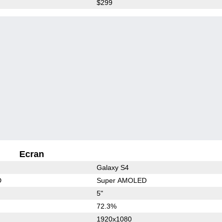
$299
Ecran
Galaxy S4
D
Super AMOLED
5"
72.3%
1920x1080