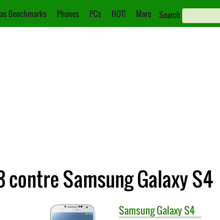
as Benchmarks
Phones
PCs
HOT!
More
Search
3 contre Samsung Galaxy S4
Samsung
Galaxy S4