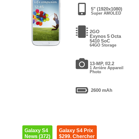
5" (1920x1080)
Super AMOLED
2GO
Exynos 5 Octa
5410 SoC
64GO Storage
13-MP, f/2.2
1 Arrière Appareil
Photo
2600 mAh
Galaxy S4
Galaxy S4 Prix
News (372)
$299. Chercher