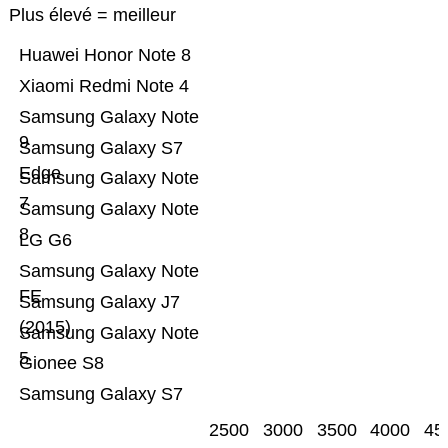
Plus élevé = meilleur
Huawei Honor Note 8
Xiaomi Redmi Note 4
Samsung Galaxy Note
9
Samsung Galaxy S7
Edge
Samsung Galaxy Note
7
Samsung Galaxy Note
8
LG G6
Samsung Galaxy Note
FE
Samsung Galaxy J7
(2015)
Samsung Galaxy Note
5
Gionee S8
Samsung Galaxy S7
2500
3000
3500
4000
45