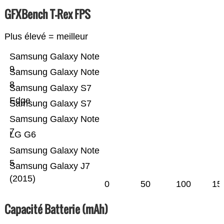
GFXBench T-Rex FPS
Plus élevé = meilleur
Samsung Galaxy Note
9
Samsung Galaxy Note
8
Samsung Galaxy S7
Edge
Samsung Galaxy S7
Samsung Galaxy Note
7
LG G6
Samsung Galaxy Note
5
Samsung Galaxy J7
(2015)
0
50
100
15
Capacité Batterie (mAh)