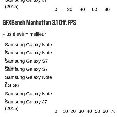
Samsung Galaxy J7
(2015)
0
20
40
60
80
GFXBench Manhattan 3.1 Off. FPS
Plus élevé = meilleur
Samsung Galaxy Note
9
Samsung Galaxy Note
8
Samsung Galaxy S7
Edge
Samsung Galaxy S7
Samsung Galaxy Note
7
LG G6
Samsung Galaxy Note
5
Samsung Galaxy J7
(2015)
0
10
20
30
40
50
60
70