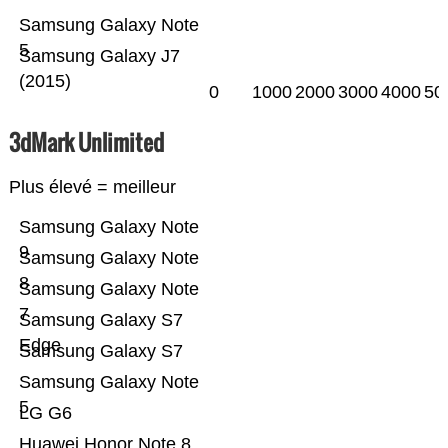
Samsung Galaxy Note
5
Samsung Galaxy J7
(2015)
0
1000
2000
3000
4000
50
3dMark Unlimited
Plus élevé = meilleur
Samsung Galaxy Note
9
Samsung Galaxy Note
8
Samsung Galaxy Note
7
Samsung Galaxy S7
Edge
Samsung Galaxy S7
Samsung Galaxy Note
5
LG G6
Huawei Honor Note 8