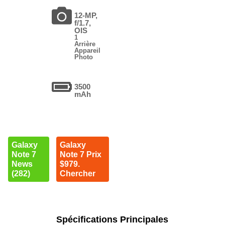
12-MP,
f/1.7,
OIS
1
Arrière
Appareil
Photo
3500
mAh
Galaxy
Galaxy
Note 7
Note 7 Prix
News
$979.
(282)
Chercher
Spécifications Principales