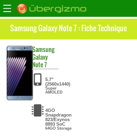
Samsung Galaxy Note 7 : Fiche Technique
Samsung
Galaxy
Note 7
5.7"
(2560x1440)
Super
AMOLED
4GO
Snapdragon
823/Exynos
8893 SoC
64GO Storage