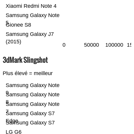
Xiaomi Redmi Note 4
Samsung Galaxy Note
5
Gionee S8
Samsung Galaxy J7
(2015)
0
50000
100000
15
3dMark Slingshot
Plus élevé = meilleur
Samsung Galaxy Note
9
Samsung Galaxy Note
8
Samsung Galaxy Note
7
Samsung Galaxy S7
Edge
Samsung Galaxy S7
LG G6