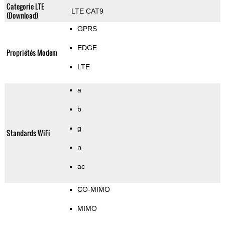
Categorie LTE
LTE CAT9
(Download)
GPRS
EDGE
Propriétés Modem
LTE
a
b
g
Standards WiFi
n
ac
CO-MIMO
MIMO