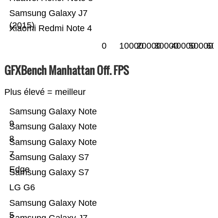
Samsung Galaxy J7
(2015)
Xiaomi Redmi Note 4
0
10000
20000
30000
40000
50000
60
GFXBench Manhattan Off. FPS
Plus élevé = meilleur
Samsung Galaxy Note
9
Samsung Galaxy Note
8
Samsung Galaxy Note
7
Samsung Galaxy S7
Edge
Samsung Galaxy S7
LG G6
Samsung Galaxy Note
5