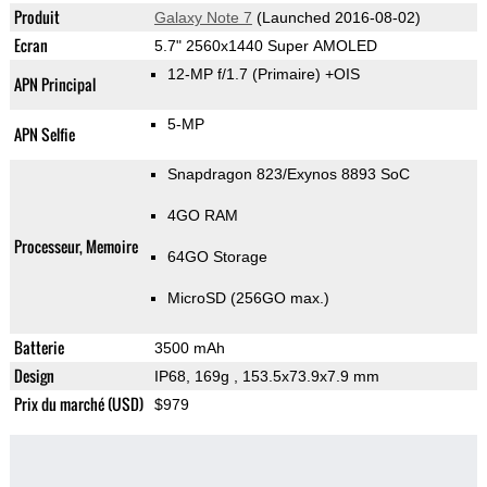
Produit
Galaxy Note 7
(Launched 2016-08-02)
Ecran
5.7" 2560x1440 Super AMOLED
12-MP f/1.7
(Primaire)
+OIS
APN Principal
5-MP
APN Selfie
Snapdragon 823/Exynos 8893 SoC
4GO RAM
Processeur, Memoire
64GO Storage
MicroSD (256GO max.)
Batterie
3500 mAh
Design
IP68, 169g
, 153.5x73.9x7.9 mm
Prix du marché (USD)
$979