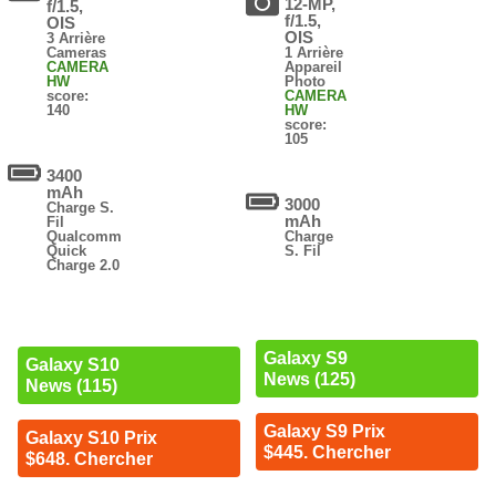
12-MP,
f/1.5,
f/1.5,
OIS
OIS
3 Arrière
Cameras
1 Arrière
CAMERA
Appareil
HW
Photo
score:
CAMERA
140
HW
score:
105
3400
mAh
3000
Charge S.
mAh
Fil
Qualcomm
Charge
Quick
S. Fil
Charge 2.0
Galaxy S9
Galaxy S10
News (125)
News (115)
Galaxy S9 Prix
Galaxy S10 Prix
$445. Chercher
$648. Chercher