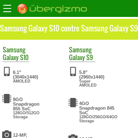
Samsung Galaxy S10 contre Samsung Galaxy S9
Samsung
Samsung
Galaxy S10
Galaxy S9
6.1"
5.8"
(3040x1440)
(2960x1440)
AMOLED
Super
AMOLED
8GO
4GO
Snapdragon
Snapdragon 845
855 SoC
SoC
128GO/512GO
Storage
128GO/256GO/64GO
Storage
12-MP,