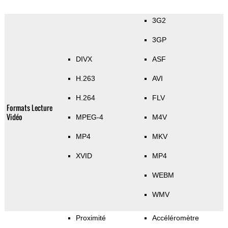
3G2
3GP
DIVX
ASF
H.263
AVI
H.264
FLV
Formats Lecture
Vidéo
MPEG-4
M4V
MP4
MKV
XVID
MP4
WEBM
WMV
Proximité
Accéléromètre