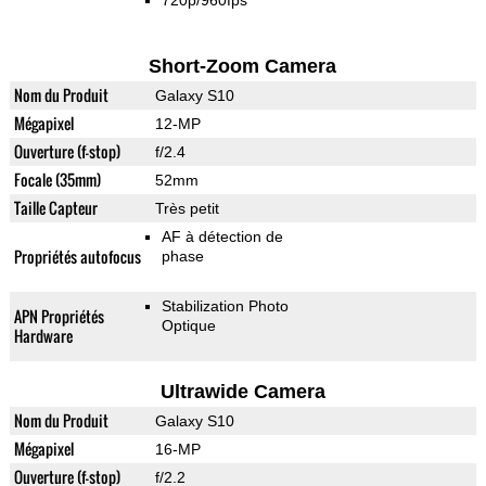
720p/960fps
Short-Zoom Camera
Nom du Produit
Galaxy S10
Mégapixel
12-MP
Ouverture (f-stop)
f/2.4
Focale (35mm)
52mm
Taille Capteur
Très petit
AF à détection de
Propriétés autofocus
phase
Stabilization Photo
APN Propriétés
Optique
Hardware
Ultrawide Camera
Nom du Produit
Galaxy S10
Mégapixel
16-MP
Ouverture (f-stop)
f/2.2