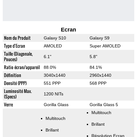
Ecran
Nom du Produit
Galaxy S10
Galaxy S9
Type d'Ecran
AMOLED
Super AMOLED
Taille (Diagonale,
6.1"
5.8"
Pouces)
Ratio écran/appareil
88.0%
84.1%
Définition
3040x1440
2960x1440
Densité (PPP)
551 PPP
568 PPP
Luminosité Max.
1200 NITs
(Specs)
Verre
Gorilla Glass
Gorilla Glass 5
Multitouch
Multitouch
Brillant
Brillant
Résolution Ecran