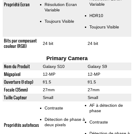
Propriété Ecran
Variable
Résolution Ecran
Variable
HDR10
Toujours Visible
Toujours Visible
Bits par composant
24 bit
24 bit
couleur (RGB)
Primary Camera
Nom du Produit
Galaxy S10
Galaxy S9
Mégapixel
12-MP
12-MP
Ouverture (f-stop)
f/1.5
f/1.5
Focale (35mm)
27mm
27mm
Taille Capteur
Small
Small
AF à détection de
Contraste
phase
Détection de phase à
Contraste
Propriétés autofocus
deux pixels
Détection de phase à