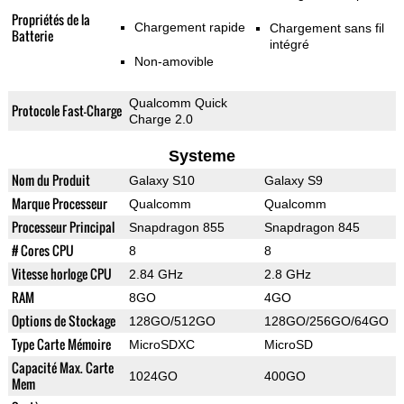
Propriétés de la
Chargement rapide
Chargement sans fil
Batterie
intégré
Non-amovible
Qualcomm Quick
Protocole Fast-Charge
Charge 2.0
Systeme
Nom du Produit
Galaxy S10
Galaxy S9
Marque Processeur
Qualcomm
Qualcomm
Processeur Principal
Snapdragon 855
Snapdragon 845
# Cores CPU
8
8
Vitesse horloge CPU
2.84 GHz
2.8 GHz
RAM
8GO
4GO
Options de Stockage
128GO/512GO
128GO/256GO/64GO
Type Carte Mémoire
MicroSDXC
MicroSD
Capacité Max. Carte
1024GO
400GO
Mem