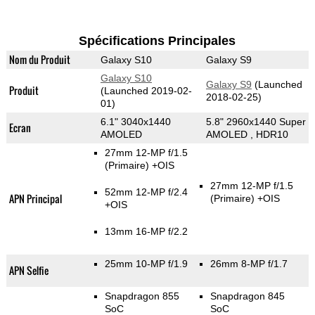
Spécifications Principales
Nom du Produit
Galaxy S10
Galaxy S9
Galaxy S10
Galaxy S9
(Launched
Produit
(Launched 2019-02-
2018-02-25)
01)
6.1" 3040x1440
5.8" 2960x1440 Super
Ecran
AMOLED
AMOLED , HDR10
27mm 12-MP f/1.5
(Primaire)
+OIS
27mm 12-MP f/1.5
52mm 12-MP f/2.4
APN Principal
(Primaire)
+OIS
+OIS
13mm 16-MP f/2.2
25mm 10-MP f/1.9
26mm 8-MP f/1.7
APN Selfie
Snapdragon 855
Snapdragon 845
SoC
SoC