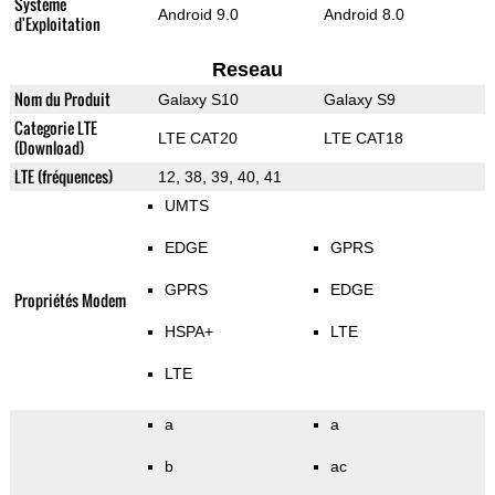
Système
Android 9.0
Android 8.0
d'Exploitation
Reseau
Nom du Produit
Galaxy S10
Galaxy S9
Categorie LTE
LTE CAT20
LTE CAT18
(Download)
LTE (fréquences)
12, 38, 39, 40, 41
UMTS
EDGE
GPRS
GPRS
EDGE
Propriétés Modem
HSPA+
LTE
LTE
a
a
b
ac