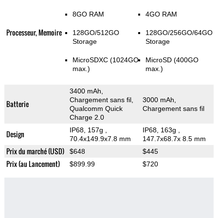
8GO RAM
4GO RAM
Processeur, Memoire
128GO/512GO
128GO/256GO/64GO
Storage
Storage
MicroSDXC (1024GO
MicroSD (400GO
max.)
max.)
3400 mAh,
Chargement sans fil,
3000 mAh,
Batterie
Qualcomm Quick
Chargement sans fil
Charge 2.0
IP68, 157g
,
IP68, 163g
,
Design
70.4x149.9x7.8 mm
147.7x68.7x 8.5 mm
Prix du marché (USD)
$648
$445
Prix (au Lancement)
$899.99
$720