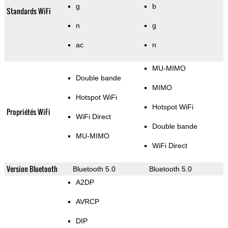
g
b
Standards WiFi
n
g
ac
n
MU-MIMO
Double bande
MIMO
Hotspot WiFi
Hotspot WiFi
Propriétés WiFi
WiFi Direct
Double bande
MU-MIMO
WiFi Direct
Version Bluetooth
Bluetooth 5.0
Bluetooth 5.0
A2DP
AVRCP
DIP