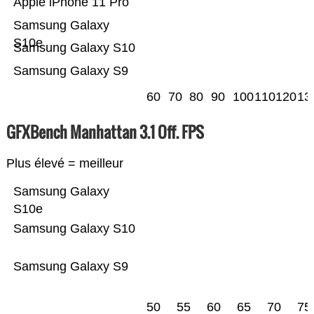
Apple iPhone 11 Pro
Samsung Galaxy
S10e
Samsung Galaxy S10
Samsung Galaxy S9
60
70
80
90
100
110
120
13
GFXBench Manhattan 3.1 Off. FPS
Plus élevé = meilleur
Samsung Galaxy
S10e
Samsung Galaxy S10
Samsung Galaxy S9
50
55
60
65
70
75