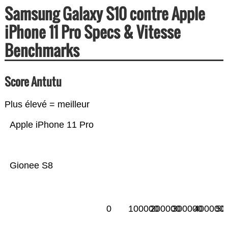
Samsung Galaxy S10 contre Apple
iPhone 11 Pro Specs & Vitesse
Benchmarks
Score Antutu
Plus élevé = meilleur
Apple iPhone 11 Pro
Gionee S8
0
100000
200000
300000
400000
50