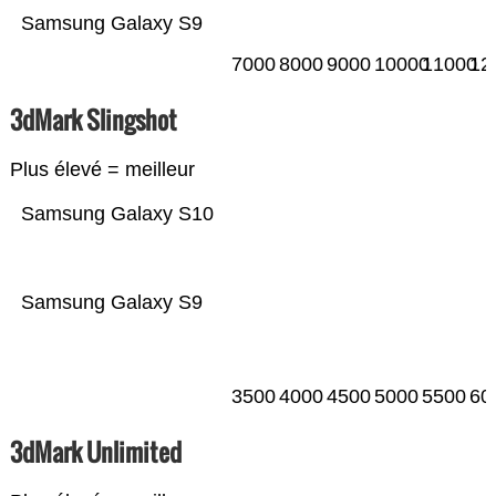
Samsung Galaxy S9
7000
8000
9000
10000
11000
12
3dMark Slingshot
Plus élevé = meilleur
Samsung Galaxy S10
Samsung Galaxy S9
3500
4000
4500
5000
5500
60
3dMark Unlimited