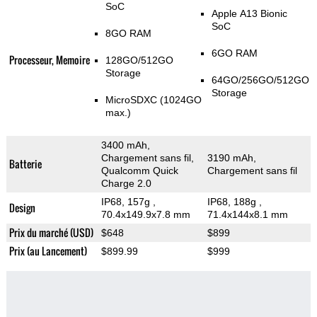
SoC
Apple A13 Bionic
SoC
8GO RAM
6GO RAM
Processeur, Memoire
128GO/512GO
Storage
64GO/256GO/512GO
Storage
MicroSDXC (1024GO
max.)
3400 mAh,
Chargement sans fil,
3190 mAh,
Batterie
Qualcomm Quick
Chargement sans fil
Charge 2.0
IP68, 157g
,
IP68, 188g
,
Design
70.4x149.9x7.8 mm
71.4x144x8.1 mm
Prix du marché (USD)
$648
$899
Prix (au Lancement)
$899.99
$999