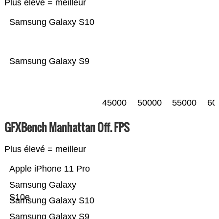
Plus élevé = meilleur
Samsung Galaxy S10
Samsung Galaxy S9
45000
50000
55000
60
GFXBench Manhattan Off. FPS
Plus élevé = meilleur
Apple iPhone 11 Pro
Samsung Galaxy
S10e
Samsung Galaxy S10
Samsung Galaxy S9