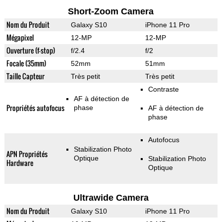
Short-Zoom Camera
Nom du Produit
Galaxy S10
iPhone 11 Pro
Mégapixel
12-MP
12-MP
Ouverture (f-stop)
f/2.4
f/2
Focale (35mm)
52mm
51mm
Taille Capteur
Très petit
Très petit
Contraste
AF à détection de
Propriétés autofocus
phase
AF à détection de
phase
Autofocus
Stabilization Photo
APN Propriétés
Optique
Stabilization Photo
Hardware
Optique
Ultrawide Camera
Nom du Produit
Galaxy S10
iPhone 11 Pro