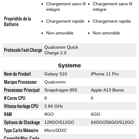
Chargement sans fil
Chargement sans fil
intégré
intégré
Propriétés de la
Chargement rapide
Chargement rapide
Batterie
Non-amovible
Non-amovible
Qualcomm Quick
Protocole Fast-Charge
Charge 2.0
Systeme
Nom du Produit
Galaxy S10
iPhone 11 Pro
Marque Processeur
Qualcomm
Processeur Principal
Snapdragon 855
Apple A13 Bionic
# Cores CPU
8
6
Vitesse horloge CPU
2.84 GHz
RAM
8GO
6GO
Options de Stockage
128GO/512GO
64GO/256GO/512GO
Type Carte Mémoire
MicroSDXC
Capacité Max. Carte