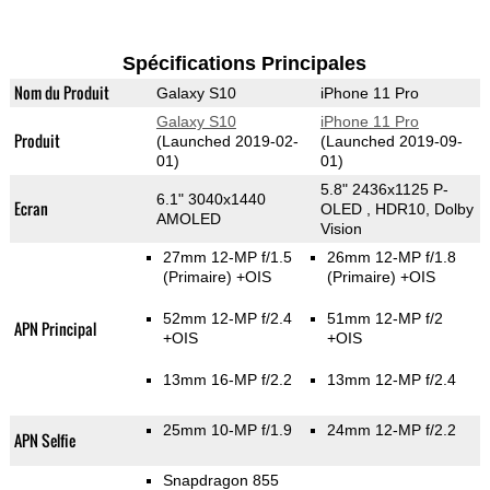
Spécifications Principales
Nom du Produit
Galaxy S10
iPhone 11 Pro
Galaxy S10
iPhone 11 Pro
Produit
(Launched 2019-02-
(Launched 2019-09-
01)
01)
5.8" 2436x1125 P-
6.1" 3040x1440
Ecran
OLED , HDR10, Dolby
AMOLED
Vision
27mm 12-MP f/1.5
26mm 12-MP f/1.8
(Primaire)
+OIS
(Primaire)
+OIS
52mm 12-MP f/2.4
51mm 12-MP f/2
APN Principal
+OIS
+OIS
13mm 16-MP f/2.2
13mm 12-MP f/2.4
25mm 10-MP f/1.9
24mm 12-MP f/2.2
APN Selfie
Snapdragon 855