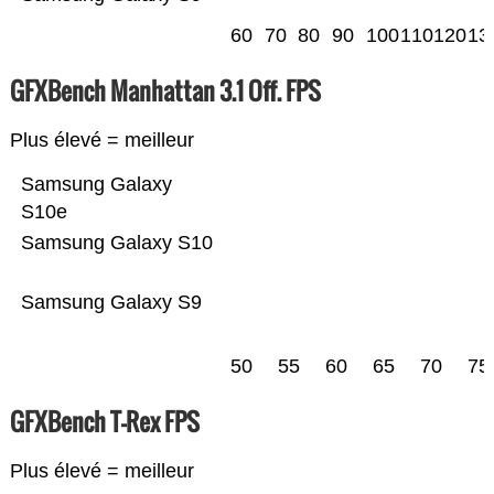
60
70
80
90
100
110
120
13
GFXBench Manhattan 3.1 Off. FPS
Plus élevé = meilleur
Samsung Galaxy
S10e
Samsung Galaxy S10
Samsung Galaxy S9
50
55
60
65
70
75
GFXBench T-Rex FPS
Plus élevé = meilleur