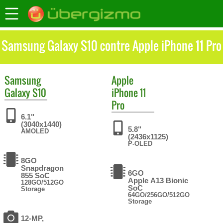
Samsung Galaxy S10 contre Apple iPhone 11 Pro
Samsung
Apple
Galaxy S10
iPhone 11
Pro
6.1"
(3040x1440)
5.8"
AMOLED
(2436x1125)
P-OLED
8GO
Snapdragon
6GO
855 SoC
Apple A13 Bionic
128GO/512GO
SoC
Storage
64GO/256GO/512GO
Storage
12-MP,