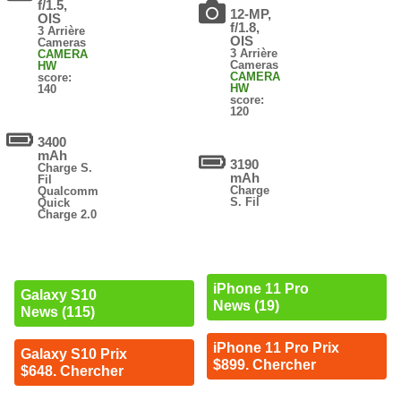
f/1.5,
12-MP,
OIS
f/1.8,
3 Arrière
OIS
Cameras
3 Arrière
CAMERA
Cameras
HW
CAMERA
score:
HW
140
score:
120
3400
mAh
3190
Charge S.
mAh
Fil
Charge
Qualcomm
S. Fil
Quick
Charge 2.0
iPhone 11 Pro
Galaxy S10
News (19)
News (115)
iPhone 11 Pro Prix
Galaxy S10 Prix
$899. Chercher
$648. Chercher