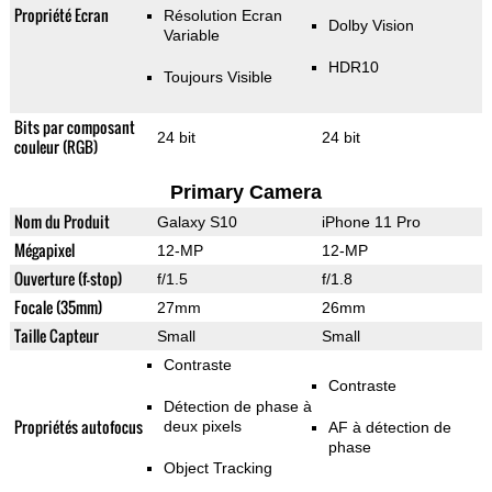
Propriété Ecran
Résolution Ecran
Dolby Vision
Variable
HDR10
Toujours Visible
Bits par composant
24 bit
24 bit
couleur (RGB)
Primary Camera
Nom du Produit
Galaxy S10
iPhone 11 Pro
Mégapixel
12-MP
12-MP
Ouverture (f-stop)
f/1.5
f/1.8
Focale (35mm)
27mm
26mm
Taille Capteur
Small
Small
Contraste
Contraste
Détection de phase à
Propriétés autofocus
deux pixels
AF à détection de
phase
Object Tracking