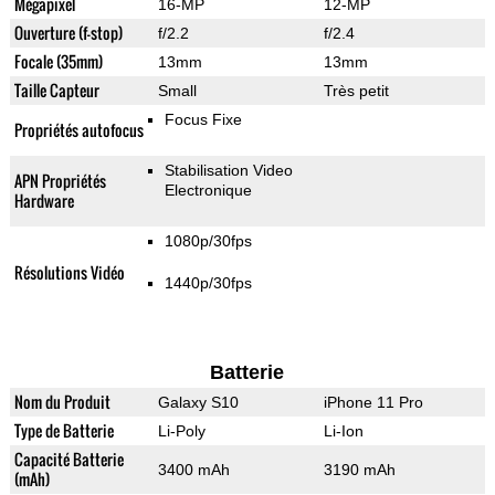
Mégapixel
16-MP
12-MP
Ouverture (f-stop)
f/2.2
f/2.4
Focale (35mm)
13mm
13mm
Taille Capteur
Small
Très petit
Focus Fixe
Propriétés autofocus
Stabilisation Video
APN Propriétés
Electronique
Hardware
1080p/30fps
Résolutions Vidéo
1440p/30fps
Batterie
Nom du Produit
Galaxy S10
iPhone 11 Pro
Type de Batterie
Li-Poly
Li-Ion
Capacité Batterie
3400 mAh
3190 mAh
(mAh)