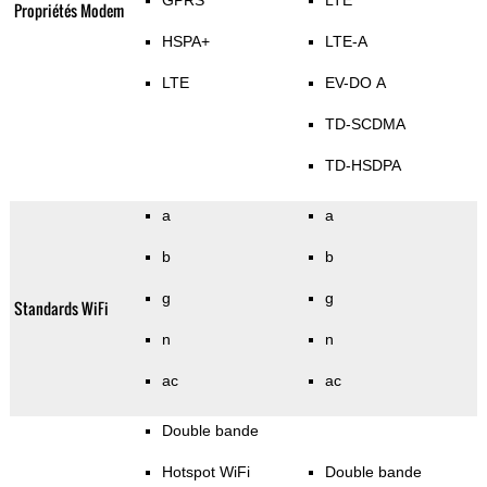
GPRS
LTE
Propriétés Modem
HSPA+
LTE-A
LTE
EV-DO A
TD-SCDMA
TD-HSDPA
a
a
b
b
g
g
Standards WiFi
n
n
ac
ac
Double bande
Hotspot WiFi
Double bande