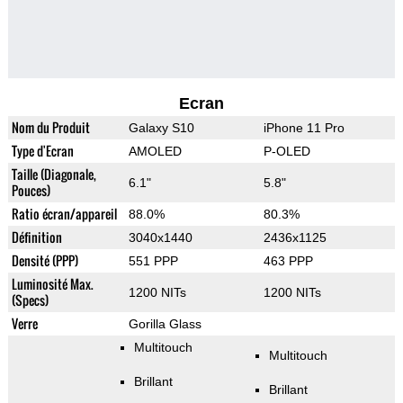
Ecran
Nom du Produit
Galaxy S10
iPhone 11 Pro
Type d'Ecran
AMOLED
P-OLED
Taille (Diagonale,
6.1"
5.8"
Pouces)
Ratio écran/appareil
88.0%
80.3%
Définition
3040x1440
2436x1125
Densité (PPP)
551 PPP
463 PPP
Luminosité Max.
1200 NITs
1200 NITs
(Specs)
Verre
Gorilla Glass
Multitouch
Multitouch
Brillant
Brillant