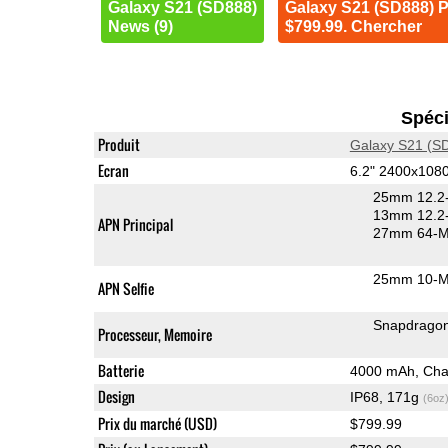
Galaxy S21 (SD888)
Galaxy S21 (SD888) P
News (9)
$799.99. Chercher
Spéci
Produit
Galaxy S21 (S
Ecran
6.2" 2400x10
25mm 12.2-
13mm 12.2-
APN Principal
27mm 64-M
25mm 10-MP
APN Selfie
Snapdrago
Processeur, Memoire
Batterie
4000 mAh, Char
Design
IP68, 171g
(6oz
Prix du marché (USD)
$799.99