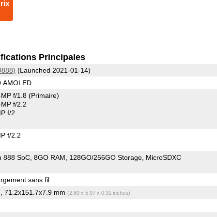
rix
fications Principales
D888)
(Launched 2021-01-14)
80 AMOLED
MP f/1.8
(Primaire)
MP f/2.2
P f/2
 f/2.2
n 888 SoC
8GO RAM
128GO/256GO Storage
MicroSDXC
gement sans fil
, 71.2x151.7x7.9 mm
)
(2.80 x 5.97 x 0.31 inches)