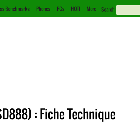
as Benchmarks
Phones
PCs
HOT!
More
Search
D888) : Fiche Technique