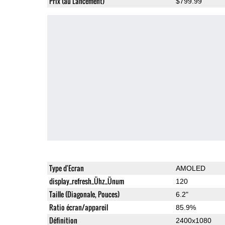
Prix (au Lancement)
$799.99
Type d'Ecran
AMOLED
display_refresh_Ühz_Ünum
120
Taille (Diagonale, Pouces)
6.2"
Ratio écran/appareil
85.9%
Définition
2400x1080