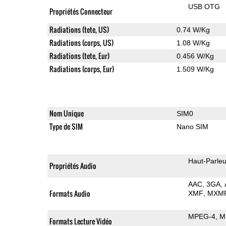
USB OTG
Propriétés Connecteur
Radiations (tete, US)
0.74 W/Kg
Radiations (corps, US)
1.08 W/Kg
Radiations (tete, Eur)
0.456 W/Kg
Radiations (corps, Eur)
1.509 W/Kg
Nom Unique
SIM0
Type de SIM
Nano SIM
Haut-Parleu
Propriétés Audio
AAC
3GA
Formats Audio
XMF
MXM
MPEG-4
M
Formats Lecture Vidéo