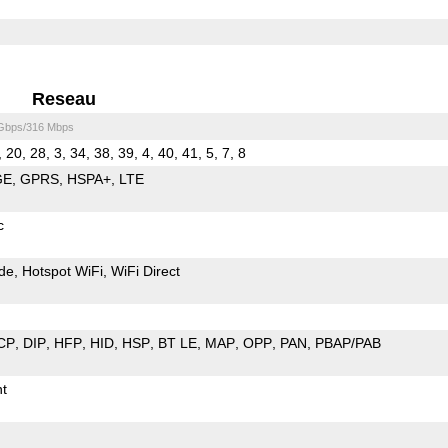
Reseau
 Gbps/316 Mbps
, 20, 28, 3, 34, 38, 39, 4, 40, 41, 5, 7, 8
GE
GPRS
HSPA+
LTE
c
de
Hotspot WiFi
WiFi Direct
CP
DIP
HFP
HID
HSP
BT LE
MAP
OPP
PAN
PBAP/PAB
t