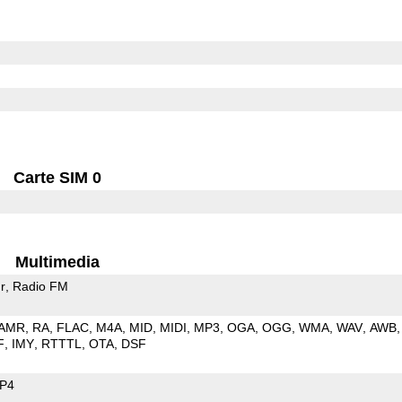
Carte SIM 0
Multimedia
r
Radio FM
AMR
RA
FLAC
M4A
MID
MIDI
MP3
OGA
OGG
WMA
WAV
AWB
F
IMY
RTTTL
OTA
DSF
P4