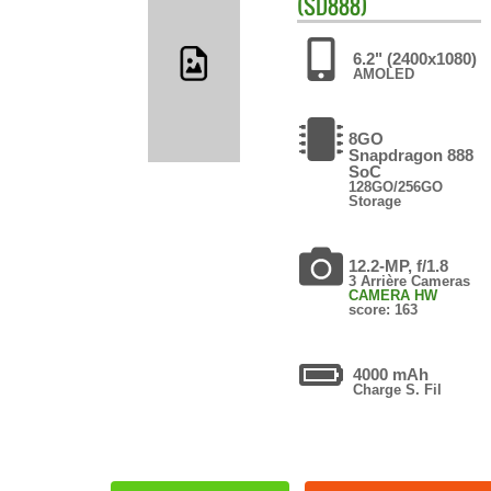
(SD888)
6.2" (2400x1080)
AMOLED
8GO
Snapdragon 888
SoC
128GO/256GO
Storage
12.2-MP, f/1.8
3 Arrière Cameras
CAMERA HW
score: 163
4000 mAh
Charge S. Fil