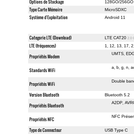
Options de Stockage
128GO/256GO
Type Carte Mémoire
MicroSDXC
Système d'Exploitation
Android 11
Categorie LTE (Download)
LTE CAT20
2.0
LTE (fréquences)
1, 12, 13, 17, 2
UMTS
ED
Propriétés Modem
a
b
g
n
a
Standards WiFi
Double ban
Propriétés WiFi
Version Bluetooth
Bluetooth 5.2
A2DP
AVR
Propriétés Bluetooth
NFC Présen
Propriétés NFC
Type de Connecteur
USB Type C