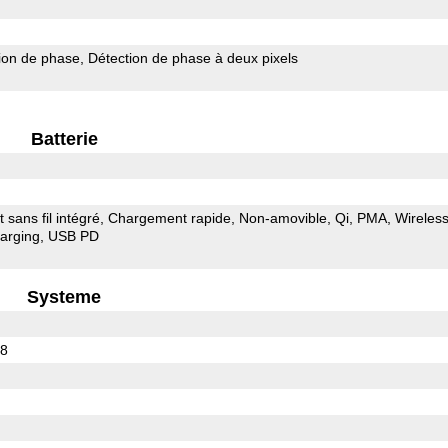
ion de phase
Détection de phase à deux pixels
Batterie
sans fil intégré
Chargement rapide
Non-amovible
Qi
PMA
Wireles
arging
USB PD
Systeme
88