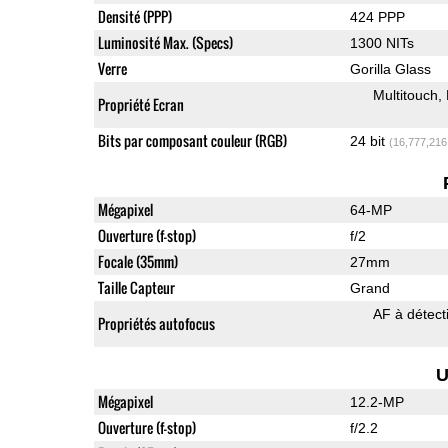
Densité (PPP)
424 PPP
Luminosité Max. (Specs)
1300 NITs
Verre
Gorilla Glass
Multitouch
Propriété Ecran
Bits par composant couleur (RGB)
24 bit
(16,777,216
Mégapixel
64-MP
Ouverture (f-stop)
f/2
Focale (35mm)
27mm
Taille Capteur
Grand
AF à détect
Propriétés autofocus
U
Mégapixel
12.2-MP
Ouverture (f-stop)
f/2.2