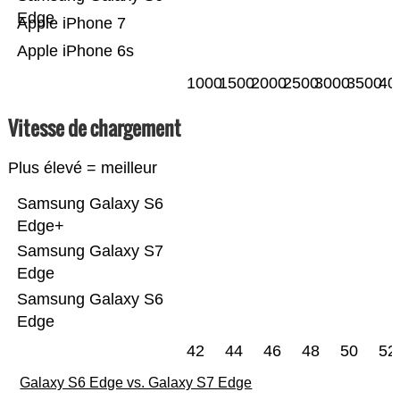
Edge
Apple iPhone 7
Apple iPhone 6s
1000
1500
2000
2500
3000
3500
40
Vitesse de chargement
Plus élevé = meilleur
Samsung Galaxy S6
Edge+
Samsung Galaxy S7
Edge
Samsung Galaxy S6
Edge
42
44
46
48
50
52
Galaxy S6 Edge vs. Galaxy S7 Edge