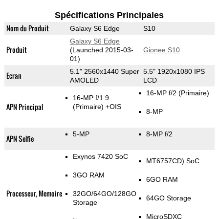
Spécifications Principales
Nom du Produit
Galaxy S6 Edge
S10
Galaxy S6 Edge
Produit
(Launched 2015-03-
Gionee S10
01)
5.1" 2560x1440 Super
5.5" 1920x1080 IPS
Ecran
AMOLED
LCD
16-MP f/2
(Primaire)
16-MP f/1.9
APN Principal
(Primaire)
+OIS
8-MP
5-MP
8-MP f/2
APN Selfie
Exynos 7420 SoC
MT6757CD) SoC
3GO RAM
6GO RAM
Processeur, Memoire
32GO/64GO/128GO
64GO Storage
Storage
MicroSDXC