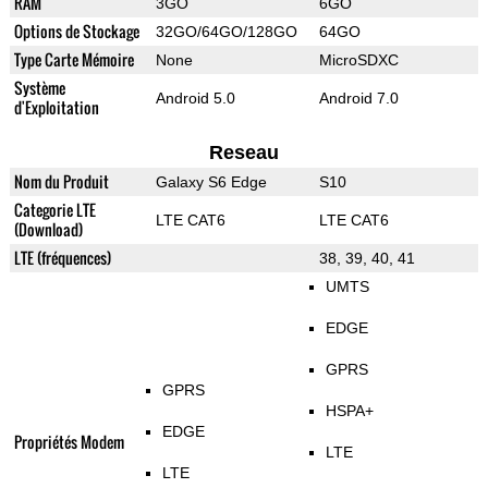
RAM
3GO
6GO
Options de Stockage
32GO/64GO/128GO
64GO
Type Carte Mémoire
None
MicroSDXC
Système
Android 5.0
Android 7.0
d'Exploitation
Reseau
Nom du Produit
Galaxy S6 Edge
S10
Categorie LTE
LTE CAT6
LTE CAT6
(Download)
LTE (fréquences)
38, 39, 40, 41
UMTS
EDGE
GPRS
GPRS
HSPA+
EDGE
Propriétés Modem
LTE
LTE