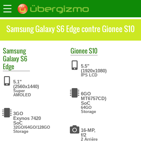
Samsung Galaxy S6 Edge contre Gionee S10
Samsung
Gionee
S10
Galaxy S6
Edge
5.5"
(1920x1080)
IPS LCD
5.1"
(2560x1440)
Super
6GO
AMOLED
MT6757CD)
SoC
64GO
Storage
3GO
Exynos 7420
SoC
32GO/64GO/128GO
16-MP,
Storage
f/2
2 Arrière