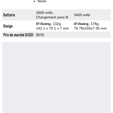
None
2600 mAh,
Batterie
3450 mAh
Chargement sans fil
IP Rating
, 132g
,
IP Rating
, 178g
,
Design
142.1 x 70.1 x 7 mm
76.78x155x7.35 mm
Prix du marché (USD)
$535