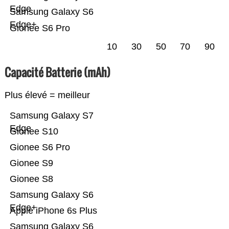
Edge
Samsung Galaxy S6
Edge+
Gionee S6 Pro
10
30
50
70
90
Capacité Batterie (mAh)
Plus élevé = meilleur
Samsung Galaxy S7
Edge
Gionee S10
Gionee S6 Pro
Gionee S9
Gionee S8
Samsung Galaxy S6
Edge+
Apple iPhone 6s Plus
Samsung Galaxy S6