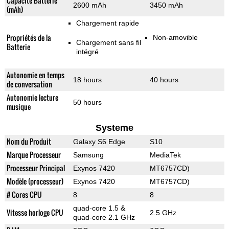
Capacité Batterie
2600 mAh
3450 mAh
(mAh)
Chargement rapide
Propriétés de la
Non-amovible
Chargement sans fil
Batterie
intégré
Autonomie en temps
18 hours
40 hours
de conversation
Autonomie lecture
50 hours
musique
Systeme
Nom du Produit
Galaxy S6 Edge
S10
Marque Processeur
Samsung
MediaTek
Processeur Principal
Exynos 7420
MT6757CD)
Modèle (processeur)
Exynos 7420
MT6757CD)
# Cores CPU
8
8
quad-core 1.5 &
Vitesse horloge CPU
2.5 GHz
quad-core 2.1 GHz