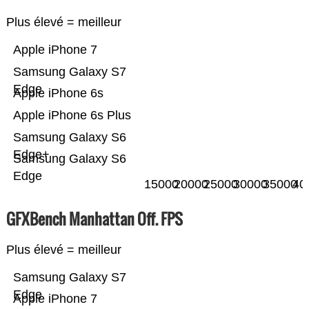
Plus élevé = meilleur
Apple iPhone 7
Samsung Galaxy S7
Edge
Apple iPhone 6s
Apple iPhone 6s Plus
Samsung Galaxy S6
Edge+
Samsung Galaxy S6
Edge
15000
20000
25000
30000
35000
40
GFXBench Manhattan Off. FPS
Plus élevé = meilleur
Samsung Galaxy S7
Edge
Apple iPhone 7