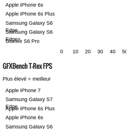
Apple iPhone 6s
Apple iPhone 6s Plus
Samsung Galaxy S6
Edge
Samsung Galaxy S6
Edge+
Gionee S6 Pro
0
10
20
30
40
50
GFXBench T-Rex FPS
Plus élevé = meilleur
Apple iPhone 7
Samsung Galaxy S7
Edge
Apple iPhone 6s Plus
Apple iPhone 6s
Samsung Galaxy S6