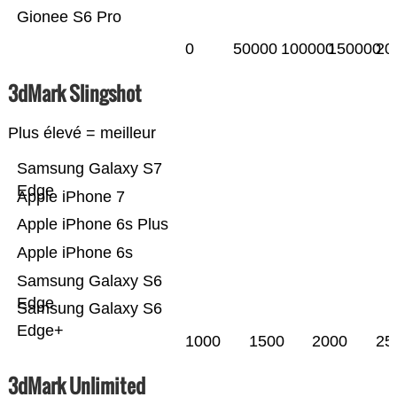
Gionee S6 Pro
0
50000
100000
150000
20
3dMark Slingshot
Plus élevé = meilleur
Samsung Galaxy S7
Edge
Apple iPhone 7
Apple iPhone 6s Plus
Apple iPhone 6s
Samsung Galaxy S6
Edge
Samsung Galaxy S6
Edge+
1000
1500
2000
25
3dMark Unlimited