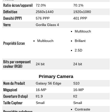
Ratio écran/appareil
72.0%
70.1%
Définition
2560x1440
1920x1080
Densité (PPP)
576 PPP
401 PPP
Verre
Gorilla Glass 4
Multitouch
Multitouch
Brillant
Propriété Ecran
2.5D
Bits par composant
24 bit
24 bit
couleur (RGB)
Primary Camera
Nom du Produit
Galaxy S6 Edge
S10
Mégapixel
16-MP
16-MP
Ouverture (f-stop)
f/1.9
f/2
Taille Capteur
Small
Small
Contraste
Propriétés autofocus