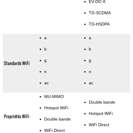
EV-DO A
TD-SCDMA
TD-HSDPA
a
a
b
b
g
g
Standards WiFi
n
n
ac
ac
MU-MIMO
Double bande
Hotspot WiFi
Hotspot WiFi
Propriétés WiFi
Double bande
WiFi Direct
WiFi Direct