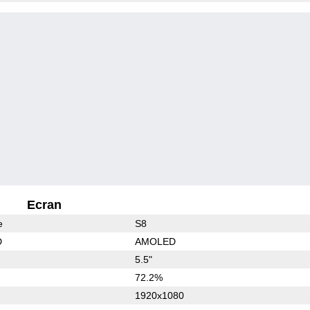
Ecran
e
S8
D
AMOLED
5.5"
72.2%
1920x1080