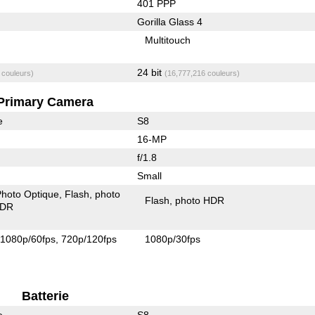
401 PPP
Gorilla Glass 4
Multitouch
24 bit
 couleurs)
(16,777,216 couleurs)
Primary Camera
e
S8
16-MP
f/1.8
Small
 Photo Optique
Flash
photo
Flash
photo HDR
HDR
1080p/60fps
720p/120fps
1080p/30fps
Batterie
e
S8