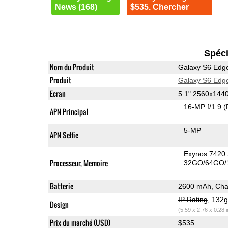
News (168)
$535. Chercher
Spéci
Nom du Produit
Galaxy S6 Edg
Produit
Galaxy S6 Edg
Ecran
5.1" 2560x14
16-MP f/1.9
(
APN Principal
5-MP
APN Selfie
Exynos 7420
Processeur, Memoire
32GO/64GO/
Batterie
2600 mAh, Char
IP Rating
, 132
Design
(5.59 x 2.76 x 0.28 
Prix du marché (USD)
$535