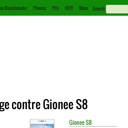
as Benchmarks
Phones
PCs
HOT!
More
Search
ge contre Gionee S8
Gionee
S8