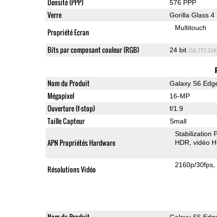
Densité (PPP)
576 PPP
Verre
Gorilla Glass 4
Multitouch
Propriété Ecran
Bits par composant couleur (RGB)
24 bit
(16,777,216
Nom du Produit
Galaxy S6 Edg
Mégapixel
16-MP
Ouverture (f-stop)
f/1.9
Taille Capteur
Small
Stabilization
APN Propriétés Hardware
HDR
vidéo 
2160p/30fps
Résolutions Vidéo
Nom du Produit
Galaxy S6 Edg