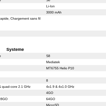
Li-Ion
3000 mAh
rapide
Chargement sans fil
Systeme
e
S8
Mediatek
MT6755 Helio P10
8
& quad-core 2.1 GHz
4x1.9 & 4x1.0 GHz
4GO
28GO
64GO
MicroSD