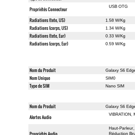
USB OTG
Propriétés Connecteur
Radiations (tete, US)
1.58 W/Kg
Radiations (corps, US)
1.34 W/Kg
Radiations (tete, Eur)
0.33 W/Kg
Radiations (corps, Eur)
0.59 W/Kg
Nom du Produit
Galaxy S6 Edg
Nom Unique
SIM0
Type de SIM
Nano SIM
Nom du Produit
Galaxy S6 Edg
VIBRATION
Alertes Audio
Haut-Parleur
Propriétés Audio
Réduction Bru