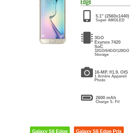
Edge
5.1" (2560x1440)
Super AMOLED
3GO
Exynos 7420
SoC
32GO/64GO/128GO
Storage
16-MP, f/1.9, OIS
1 Arrière Appareil
Photo
2600 mAh
Charge S. Fil
Galaxy S6 Edge
Galaxy S6 Edge Prix