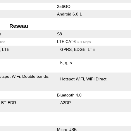
256GO
Android 6.0.1
Reseau
e
S8
LTE CAT6
bps
301 Mbps
LTE
GPRS
EDGE
LTE
b
g
n
otspot WiFi
Double bande
Hotspot WiFi
WiFi Direct
Bluetooth 4.0
BT EDR
A2DP
Micro USB