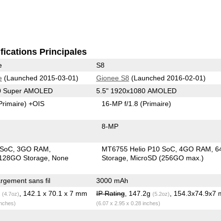
fications Principales
e
S8
e
(Launched 2015-03-01)
Gionee S8
(Launched 2016-02-01)
40 Super AMOLED
5.5" 1920x1080 AMOLED
Primaire)
+OIS
16-MP f/1.8
(Primaire)
8-MP
 SoC
3GO RAM
MT6755 Helio P10 SoC
4GO RAM
6
128GO Storage
None
Storage
MicroSD (256GO max.)
gement sans fil
3000 mAh
g
, 142.1 x 70.1 x 7 mm
IP Rating
, 147.2g
, 154.3x74.9x7
(4.7oz)
(5.2oz)
inches)
(6.07 x 2.95 x 0.28 inches)