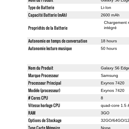
Type de Batterie
Li-Ion
Capacité Batterie (mAh)
2600 mAh
Chargement 
Propriétés de la Batterie
intégré
Autonomie en temps de conversation
18 hours
Autonomie lecture musique
50 hours
Nom du Produit
Galaxy S6 Edg
Marque Processeur
Samsung
Processeur Principal
Exynos 7420
Modèle (processeur)
Exynos 7420
# Cores CPU
8
Vitesse horloge CPU
quad-core 1.5 
RAM
3GO
Options de Stockage
32GO/64GO/1
Type Carte Mémoire
None