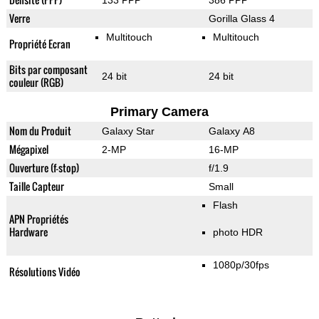
133 PPP
386 PPP
Verre
Gorilla Glass 4
Multitouch
Multitouch
Propriété Ecran
Bits par composant
24 bit
24 bit
couleur (RGB)
Primary Camera
Nom du Produit
Galaxy Star
Galaxy A8
Mégapixel
2-MP
16-MP
Ouverture (f-stop)
f/1.9
Taille Capteur
Small
Flash
APN Propriétés
Hardware
photo HDR
1080p/30fps
Résolutions Vidéo