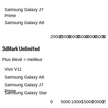
Samsung Galaxy J7
Prime
Samsung Galaxy A8
20000
25000
30000
35000
40000
45000
50
3dMark Unlimited
Plus élevé = meilleur
Vivo V11
Samsung Galaxy A8
Samsung Galaxy J7
Prime
Samsung Galaxy Star
0
5000
10000
15000
20000
25