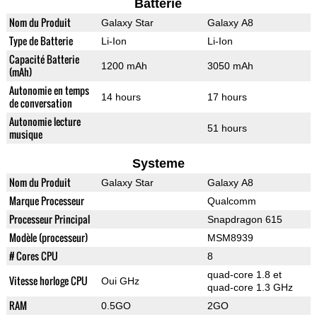
Batterie
Nom du Produit
Galaxy Star
Galaxy A8
Type de Batterie
Li-Ion
Li-Ion
Capacité Batterie
1200 mAh
3050 mAh
(mAh)
Autonomie en temps
14 hours
17 hours
de conversation
Autonomie lecture
51 hours
musique
Systeme
Nom du Produit
Galaxy Star
Galaxy A8
Marque Processeur
Qualcomm
Processeur Principal
Snapdragon 615
Modèle (processeur)
MSM8939
# Cores CPU
8
quad-core 1.8 et
Vitesse horloge CPU
Oui GHz
quad-core 1.3 GHz
RAM
0.5GO
2GO