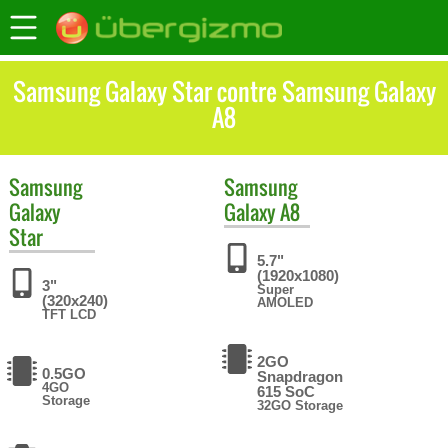
Samsung Galaxy Star contre Samsung Galaxy
A8
Samsung
Samsung
Galaxy
Galaxy A8
Star
5.7"
(1920x1080)
3"
Super
(320x240)
AMOLED
TFT LCD
2GO
0.5GO
Snapdragon
4GO
615 SoC
Storage
32GO Storage