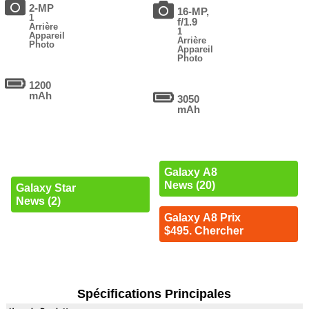
2-MP
16-MP,
1
f/1.9
Arrière
1
Appareil
Arrière
Photo
Appareil
Photo
1200
mAh
3050
mAh
Galaxy A8
News (20)
Galaxy Star
News (2)
Galaxy A8 Prix
$495. Chercher
Spécifications Principales