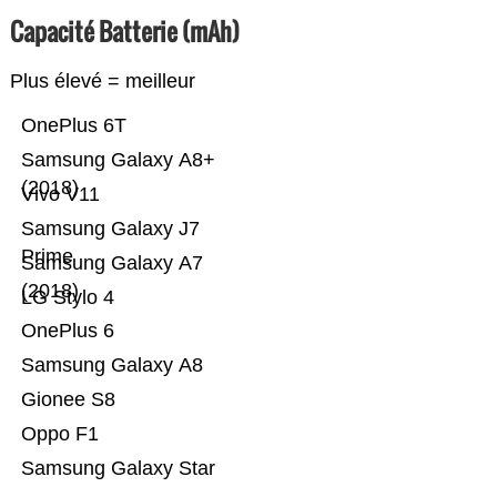
Capacité Batterie (mAh)
Plus élevé = meilleur
OnePlus 6T
Samsung Galaxy A8+
(2018)
Vivo V11
Samsung Galaxy J7
Prime
Samsung Galaxy A7
(2018)
LG Stylo 4
OnePlus 6
Samsung Galaxy A8
Gionee S8
Oppo F1
Samsung Galaxy Star