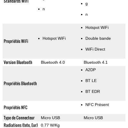
Standards WiFi
g
n
n
Hotspot WiFi
Hotspot WiFi
Double bande
Propriétés WiFi
WiFi Direct
Version Bluetooth
Bluetooth 4.0
Bluetooth 4.1
A2DP
BT LE
Propriétés Bluetooth
BT EDR
NFC Présent
Propriétés NFC
Type de Connecteur
Micro USB
Micro USB
Radiations (tete, Eur)
0.77 W/Kg