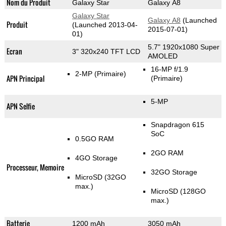
Nom du Produit
Galaxy Star
Galaxy A8
Galaxy Star
Galaxy A8
(Launched
Produit
(Launched 2013-04-
2015-07-01)
01)
5.7" 1920x1080 Super
Ecran
3" 320x240 TFT LCD
AMOLED
16-MP f/1.9
2-MP
(Primaire)
APN Principal
(Primaire)
5-MP
APN Selfie
Snapdragon 615
SoC
0.5GO RAM
2GO RAM
4GO Storage
Processeur, Memoire
32GO Storage
MicroSD (32GO
max.)
MicroSD (128GO
max.)
Batterie
1200 mAh
3050 mAh