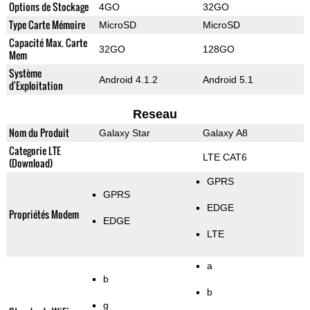
Options de Stockage
4GO
32GO
Type Carte Mémoire
MicroSD
MicroSD
Capacité Max. Carte
32GO
128GO
Mem
Système
Android 4.1.2
Android 5.1
d'Exploitation
Reseau
Nom du Produit
Galaxy Star
Galaxy A8
Categorie LTE
LTE CAT6
(Download)
GPRS
GPRS
EDGE
Propriétés Modem
EDGE
LTE
a
b
b
g