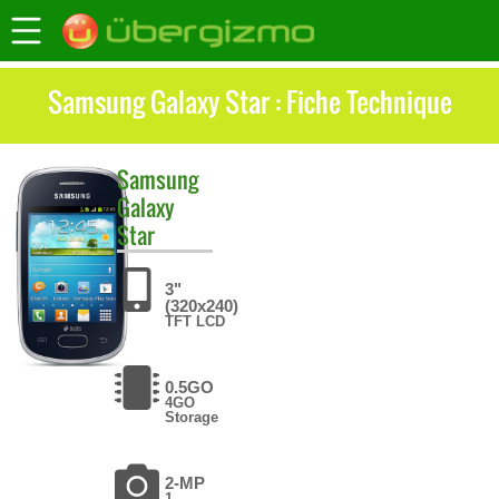
Samsung Galaxy Star : Fiche Technique
Samsung
Galaxy
Star
3"
(320x240)
TFT LCD
0.5GO
4GO
Storage
2-MP
1