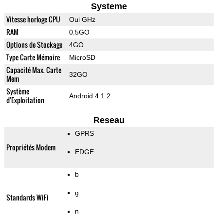
Systeme
Vitesse horloge CPU
Oui GHz
RAM
0.5GO
Options de Stockage
4GO
Type Carte Mémoire
MicroSD
Capacité Max. Carte
32GO
Mem
Système
Android 4.1.2
d'Exploitation
Reseau
GPRS
Propriétés Modem
EDGE
b
g
Standards WiFi
n