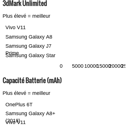
3dMark Unlimited
Plus élevé = meilleur
Vivo V11
Samsung Galaxy A8
Samsung Galaxy J7
Prime
Samsung Galaxy Star
0
5000
10000
15000
20000
25
Capacité Batterie (mAh)
Plus élevé = meilleur
OnePlus 6T
Samsung Galaxy A8+
(2018)
Vivo V11