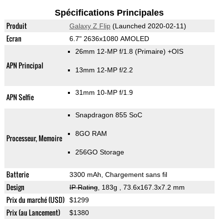
Spécifications Principales
Produit
Galaxy Z Flip
(Launched 2020-02-11)
Ecran
6.7" 2636x1080 AMOLED
26mm 12-MP f/1.8
(Primaire)
+OIS
APN Principal
13mm 12-MP f/2.2
31mm 10-MP f/1.9
APN Selfie
Snapdragon 855 SoC
8GO RAM
Processeur, Memoire
256GO Storage
Batterie
3300 mAh, Chargement sans fil
Design
IP Rating
, 183g
, 73.6x167.3x7.2 mm
Prix du marché (USD)
$1299
Prix (au Lancement)
$1380