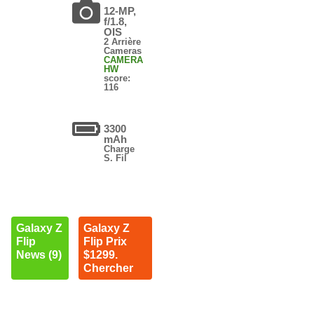
12-MP,
f/1.8,
OIS
2 Arrière
Cameras
CAMERA
HW
score:
116
3300
mAh
Charge
S. Fil
Galaxy Z
Galaxy Z
Flip
Flip Prix
News (9)
$1299.
Chercher