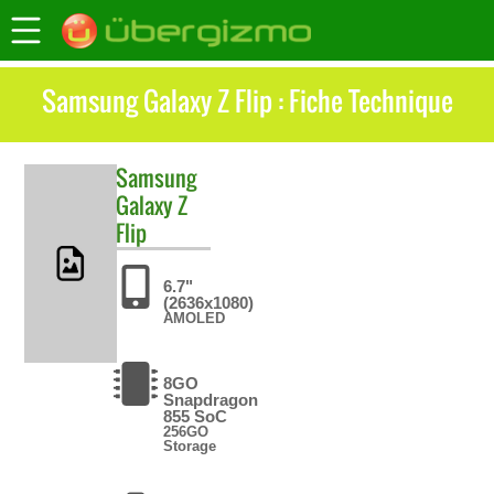
Samsung Galaxy Z Flip : Fiche Technique
Samsung
Galaxy Z
Flip
6.7"
(2636x1080)
AMOLED
8GO
Snapdragon
855 SoC
256GO
Storage