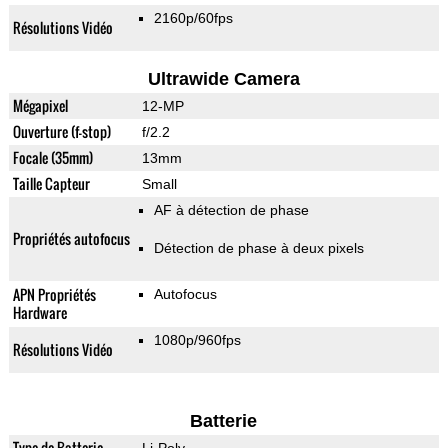
2160p/60fps
Résolutions Vidéo
Ultrawide Camera
Mégapixel
12-MP
Ouverture (f-stop)
f/2.2
Focale (35mm)
13mm
Taille Capteur
Small
AF à détection de phase
Propriétés autofocus
Détection de phase à deux pixels
APN Propriétés
Autofocus
Hardware
1080p/960fps
Résolutions Vidéo
Batterie
Type de Batterie