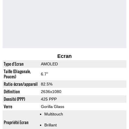
Ecran
Type d'Ecran
AMOLED
Taille (Diagonale,
6.7"
Pouces)
Ratio écran/appareil
82.5%
Définition
2636x1080
Densité (PPP)
425 PPP
Verre
Gorilla Glass
Multitouch
Propriété Ecran
Brillant