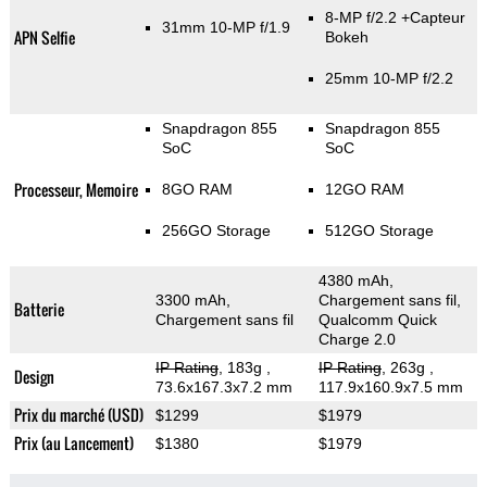
8-MP f/2.2
+Capteur
31mm 10-MP f/1.9
APN Selfie
Bokeh
25mm 10-MP f/2.2
Snapdragon 855
Snapdragon 855
SoC
SoC
Processeur, Memoire
8GO RAM
12GO RAM
256GO Storage
512GO Storage
4380 mAh,
3300 mAh,
Chargement sans fil,
Batterie
Chargement sans fil
Qualcomm Quick
Charge 2.0
IP Rating
, 183g
,
IP Rating
, 263g
,
Design
73.6x167.3x7.2 mm
117.9x160.9x7.5 mm
Prix du marché (USD)
$1299
$1979
Prix (au Lancement)
$1380
$1979