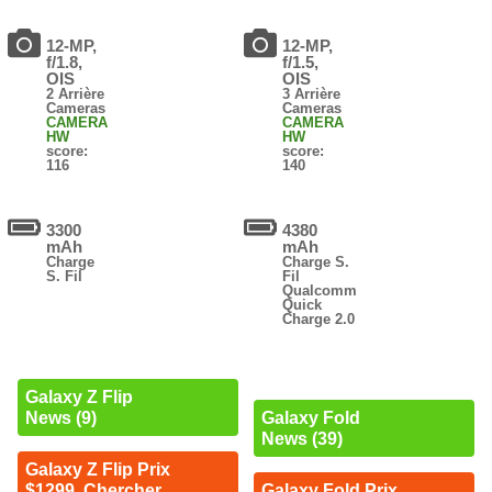
12-MP,
12-MP,
f/1.8,
f/1.5,
OIS
OIS
2 Arrière
3 Arrière
Cameras
Cameras
CAMERA
CAMERA
HW
HW
score:
score:
116
140
3300
4380
mAh
mAh
Charge
Charge S.
S. Fil
Fil
Qualcomm
Quick
Charge 2.0
Galaxy Z Flip
News (9)
Galaxy Fold
News (39)
Galaxy Z Flip Prix
$1299. Chercher
Galaxy Fold Prix