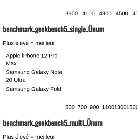
3900
4100
4300
4500
47
benchmark_geekbench5_single_Ünum
Plus élevé = meilleur
Apple iPhone 12 Pro
Max
Samsung Galaxy Note
20 Ultra
Samsung Galaxy Fold
500
700
900
1100
1300
1500
benchmark_geekbench5_multi_Ünum
Plus élevé = meilleur