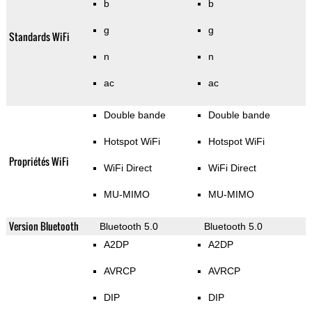
b
b
g
g
Standards WiFi
n
n
ac
ac
Double bande
Double bande
Hotspot WiFi
Hotspot WiFi
Propriétés WiFi
WiFi Direct
WiFi Direct
MU-MIMO
MU-MIMO
Version Bluetooth
Bluetooth 5.0
Bluetooth 5.0
A2DP
A2DP
AVRCP
AVRCP
DIP
DIP