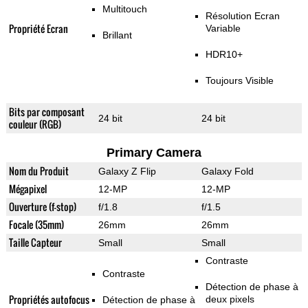
Multitouch
Résolution Ecran
Propriété Ecran
Variable
Brillant
HDR10+
Toujours Visible
Bits par composant
24 bit
24 bit
couleur (RGB)
Primary Camera
Nom du Produit
Galaxy Z Flip
Galaxy Fold
Mégapixel
12-MP
12-MP
Ouverture (f-stop)
f/1.8
f/1.5
Focale (35mm)
26mm
26mm
Taille Capteur
Small
Small
Contraste
Contraste
Détection de phase à
Propriétés autofocus
deux pixels
Détection de phase à