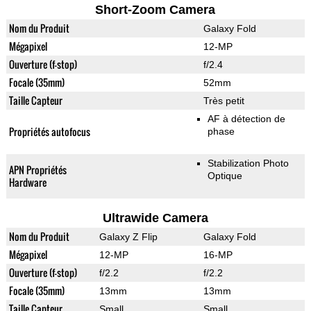
Short-Zoom Camera
Nom du Produit
Galaxy Fold
Mégapixel
12-MP
Ouverture (f-stop)
f/2.4
Focale (35mm)
52mm
Taille Capteur
Très petit
AF à détection de
Propriétés autofocus
phase
Stabilization Photo
APN Propriétés
Optique
Hardware
Ultrawide Camera
Nom du Produit
Galaxy Z Flip
Galaxy Fold
Mégapixel
12-MP
16-MP
Ouverture (f-stop)
f/2.2
f/2.2
Focale (35mm)
13mm
13mm
Taille Capteur
Small
Small