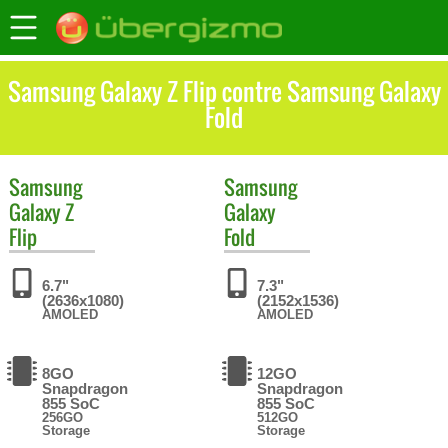
Samsung Galaxy Z Flip contre Samsung Galaxy
Fold
Samsung
Samsung
Galaxy Z
Galaxy
Flip
Fold
6.7"
7.3"
(2636x1080)
(2152x1536)
AMOLED
AMOLED
8GO
12GO
Snapdragon
Snapdragon
855 SoC
855 SoC
256GO
512GO
Storage
Storage