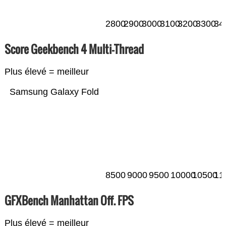
2800
2900
3000
3100
3200
3300
34
Score Geekbench 4 Multi-Thread
Plus élevé = meilleur
Samsung Galaxy Fold
8500
9000
9500
10000
10500
11
GFXBench Manhattan Off. FPS
Plus élevé = meilleur