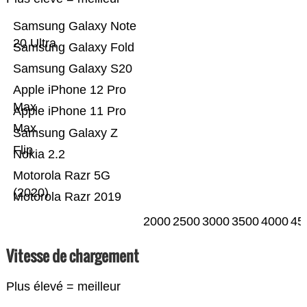
Samsung Galaxy Note
20 Ultra
Samsung Galaxy Fold
Samsung Galaxy S20
Apple iPhone 12 Pro
Max
Apple iPhone 11 Pro
Max
Samsung Galaxy Z
Flip
Nokia 2.2
Motorola Razr 5G
(2020)
Motorola Razr 2019
2000
2500
3000
3500
4000
45
Vitesse de chargement
Plus élevé = meilleur