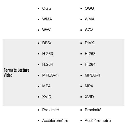
OGG
OGG
WMA
WMA
WAV
WAV
DIVX
DIVX
H.263
H.263
H.264
H.264
Formats Lecture
Vidéo
MPEG-4
MPEG-4
MP4
MP4
XVID
XVID
Proximité
Proximité
Accéléromètre
Accéléromètre