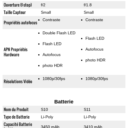
Ouverture (f-stop)
f/2
f/1.8
Taille Capteur
Small
Small
Contraste
Contraste
Propriétés autofocus
Double Flash LED
Flash LED
Flash LED
APN Propriétés
Autofocus
Hardware
Autofocus
photo HDR
photo HDR
1080p/30fps
1080p/30fps
Résolutions Vidéo
Batterie
Nom du Produit
S10
S11
Type de Batterie
Li-Poly
Li-Poly
Capacité Batterie
3450 mAh
3410 mAh