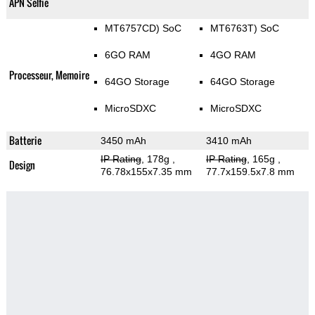
APN Selfie
MT6757CD) SoC
MT6763T) SoC
6GO RAM
4GO RAM
Processeur, Memoire
64GO Storage
64GO Storage
MicroSDXC
MicroSDXC
Batterie
3450 mAh
3410 mAh
IP Rating
, 178g
,
IP Rating
, 165g
,
Design
76.78x155x7.35 mm
77.7x159.5x7.8 mm