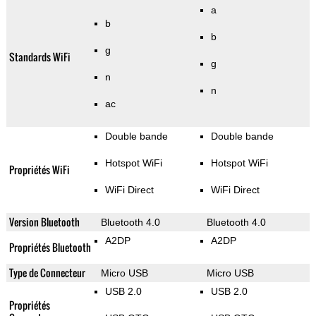
a
b
b
g
Standards WiFi
g
n
n
ac
Double bande
Double bande
Hotspot WiFi
Hotspot WiFi
Propriétés WiFi
WiFi Direct
WiFi Direct
Version Bluetooth
Bluetooth 4.0
Bluetooth 4.0
A2DP
A2DP
Propriétés Bluetooth
Type de Connecteur
Micro USB
Micro USB
USB 2.0
USB 2.0
Propriétés