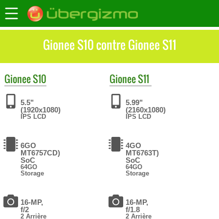
Gionee S10 contre Gionee S11
Gionee
S10
Gionee
S11
5.5"
5.99"
(1920x1080)
(2160x1080)
IPS LCD
IPS LCD
6GO
4GO
MT6757CD)
MT6763T)
SoC
SoC
64GO
64GO
Storage
Storage
16-MP,
16-MP,
f/2
f/1.8
2 Arrière
2 Arrière