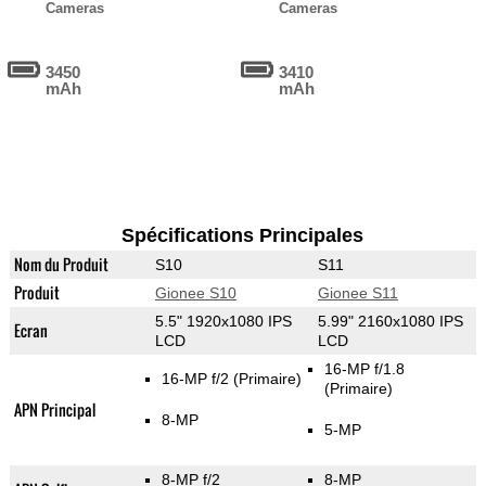
Cameras
Cameras
3450
3410
mAh
mAh
Spécifications Principales
Nom du Produit
S10
S11
Produit
Gionee S10
Gionee S11
5.5" 1920x1080 IPS
5.99" 2160x1080 IPS
Ecran
LCD
LCD
16-MP f/1.8
16-MP f/2
(Primaire)
(Primaire)
APN Principal
8-MP
5-MP
8-MP f/2
8-MP