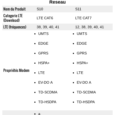
Reseau
Nom du Produit
S10
S11
Categorie LTE
LTE CAT6
LTE CAT7
(Download)
LTE (fréquences)
38, 39, 40, 41
12, 38, 39, 40, 41
UMTS
UMTS
EDGE
EDGE
GPRS
GPRS
HSPA+
HSPA+
Propriétés Modem
LTE
LTE
EV-DO A
EV-DO A
TD-SCDMA
TD-SCDMA
TD-HSDPA
TD-HSDPA
a