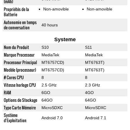
(mAh)
Propriétés de la
Non-amovible
Non-amovible
Batterie
Autonomie en temps
40 hours
de conversation
Systeme
Nom du Produit
S10
S11
Marque Processeur
MediaTek
MediaTek
Processeur Principal
MT6757CD)
MT6763T)
Modèle (processeur)
MT6757CD)
MT6763T)
# Cores CPU
8
8
Vitesse horloge CPU
2.5 GHz
2.3 GHz
RAM
6GO
4GO
Options de Stockage
64GO
64GO
Type Carte Mémoire
MicroSDXC
MicroSDXC
Système
Android 7.0
Android 7.1
d'Exploitation