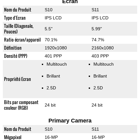
Ecran
Nom du Produit
S10
S11
Type d'Ecran
IPS LCD
IPS LCD
Taille (Diagonale,
5.5"
5.99"
Pouces)
Ratio écran/appareil
70.1%
74.7%
Définition
1920x1080
2160x1080
Densité (PPP)
401 PPP
403 PPP
Multitouch
Multitouch
Brillant
Brillant
Propriété Ecran
2.5D
2.5D
Bits par composant
24 bit
24 bit
couleur (RGB)
Primary Camera
Nom du Produit
S10
S11
Mégapixel
16-MP
16-MP