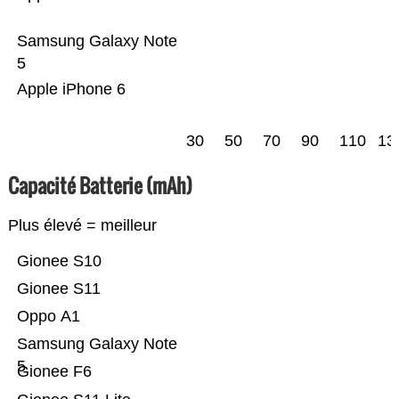
Samsung Galaxy Note
5
Apple iPhone 6
30
50
70
90
110
13
Capacité Batterie (mAh)
Plus élevé = meilleur
Gionee S10
Gionee S11
Oppo A1
Samsung Galaxy Note
5
Gionee F6