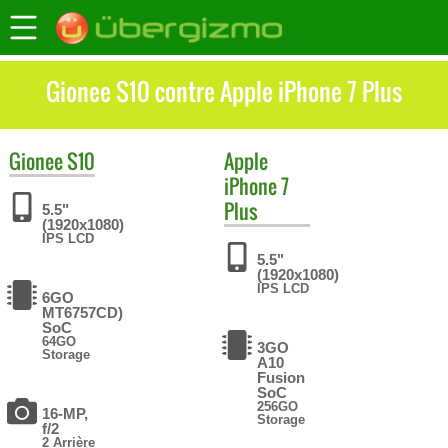
Gionee S10 contre Apple iPhone 7 Plus
Gionee
S10
Apple
iPhone 7
Plus
5.5"
(1920x1080)
IPS LCD
5.5"
(1920x1080)
IPS LCD
6GO
MT6757CD)
SoC
64GO
3GO
Storage
A10
Fusion
SoC
256GO
16-MP,
Storage
f/2
2 Arrière