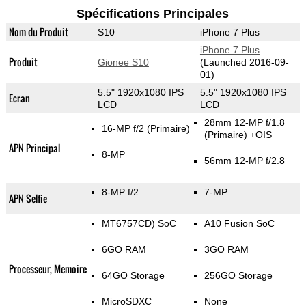
Spécifications Principales
Nom du Produit
S10
iPhone 7 Plus
iPhone 7 Plus
Produit
Gionee S10
(Launched 2016-09-
01)
5.5" 1920x1080 IPS
5.5" 1920x1080 IPS
Ecran
LCD
LCD
28mm 12-MP f/1.8
16-MP f/2
(Primaire)
(Primaire)
+OIS
APN Principal
8-MP
56mm 12-MP f/2.8
8-MP f/2
7-MP
APN Selfie
MT6757CD) SoC
A10 Fusion SoC
6GO RAM
3GO RAM
Processeur, Memoire
64GO Storage
256GO Storage
MicroSDXC
None