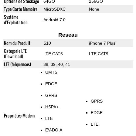
Options de Stockage
64GO
256GO
Type Carte Mémoire
MicroSDXC
None
Système
Android 7.0
d'Exploitation
Reseau
Nom du Produit
S10
iPhone 7 Plus
Categorie LTE
LTE CAT6
LTE CAT9
(Download)
LTE (fréquences)
38, 39, 40, 41
UMTS
EDGE
GPRS
GPRS
HSPA+
EDGE
Propriétés Modem
LTE
LTE
EV-DO A