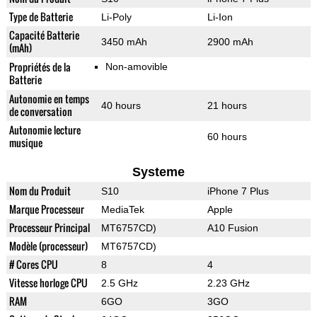
Type de Batterie
Li-Poly
Li-Ion
Capacité Batterie
3450 mAh
2900 mAh
(mAh)
Propriétés de la
Non-amovible
Batterie
Autonomie en temps
40 hours
21 hours
de conversation
Autonomie lecture
60 hours
musique
Systeme
Nom du Produit
S10
iPhone 7 Plus
Marque Processeur
MediaTek
Apple
Processeur Principal
MT6757CD)
A10 Fusion
Modèle (processeur)
MT6757CD)
# Cores CPU
8
4
Vitesse horloge CPU
2.5 GHz
2.23 GHz
RAM
6GO
3GO