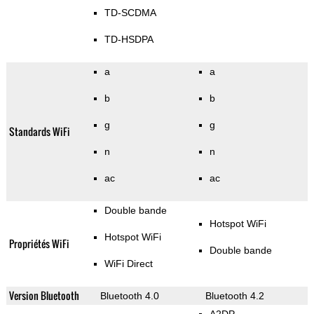
TD-SCDMA
TD-HSDPA
a
a
b
b
g
g
Standards WiFi
n
n
ac
ac
Double bande
Hotspot WiFi
Hotspot WiFi
Propriétés WiFi
Double bande
WiFi Direct
Version Bluetooth
Bluetooth 4.0
Bluetooth 4.2