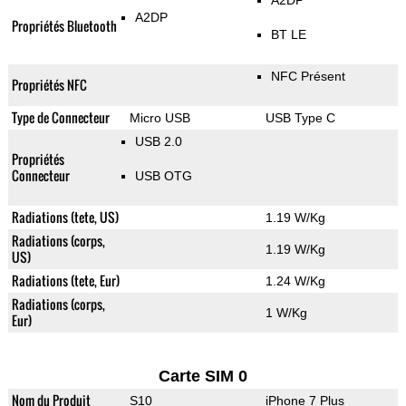
A2DP
A2DP
Propriétés Bluetooth
BT LE
NFC Présent
Propriétés NFC
Type de Connecteur
Micro USB
USB Type C
USB 2.0
Propriétés
Connecteur
USB OTG
Radiations (tete, US)
1.19 W/Kg
Radiations (corps,
1.19 W/Kg
US)
Radiations (tete, Eur)
1.24 W/Kg
Radiations (corps,
1 W/Kg
Eur)
Carte SIM 0
Nom du Produit
S10
iPhone 7 Plus