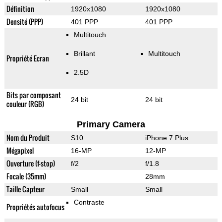
Définition
1920x1080
1920x1080
Densité (PPP)
401 PPP
401 PPP
Multitouch
Brillant
Multitouch
Propriété Ecran
2.5D
Bits par composant
24 bit
24 bit
couleur (RGB)
Primary Camera
Nom du Produit
S10
iPhone 7 Plus
Mégapixel
16-MP
12-MP
Ouverture (f-stop)
f/2
f/1.8
Focale (35mm)
28mm
Taille Capteur
Small
Small
Contraste
Propriétés autofocus