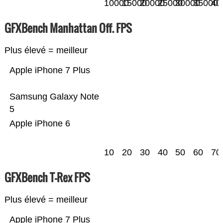
10000
15000
20000
25000
30000
35000
40
GFXBench Manhattan Off. FPS
Plus élevé = meilleur
Apple iPhone 7 Plus
Samsung Galaxy Note
5
Apple iPhone 6
10
20
30
40
50
60
70
GFXBench T-Rex FPS
Plus élevé = meilleur
Apple iPhone 7 Plus