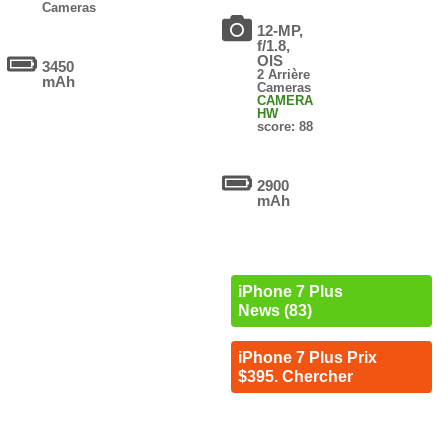
Cameras
12-MP,
f/1.8,
OIS
3450
2 Arrière
mAh
Cameras
CAMERA
HW
score: 88
2900
mAh
iPhone 7 Plus
News (83)
iPhone 7 Plus Prix
$395. Chercher