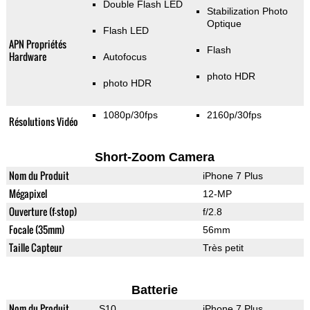
Double Flash LED
Stabilization Photo
Optique
Flash LED
APN Propriétés
Flash
Hardware
Autofocus
photo HDR
photo HDR
1080p/30fps
2160p/30fps
Résolutions Vidéo
Short-Zoom Camera
Nom du Produit
iPhone 7 Plus
Mégapixel
12-MP
Ouverture (f-stop)
f/2.8
Focale (35mm)
56mm
Taille Capteur
Très petit
Batterie
Nom du Produit
S10
iPhone 7 Plus