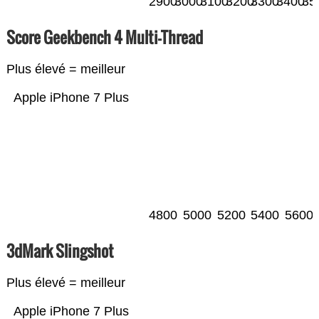
2900
3000
3100
3200
3300
3400
35
Score Geekbench 4 Multi-Thread
Plus élevé = meilleur
Apple iPhone 7 Plus
4800
5000
5200
5400
5600
3dMark Slingshot
Plus élevé = meilleur
Apple iPhone 7 Plus