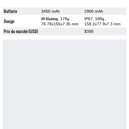
Batterie
3450 mAh
2900 mAh
IP Rating
, 178g
,
IP67, 188g
,
Design
76.78x155x7.35 mm
158.2x77.9x7.3 mm
Prix du marché (USD)
$395