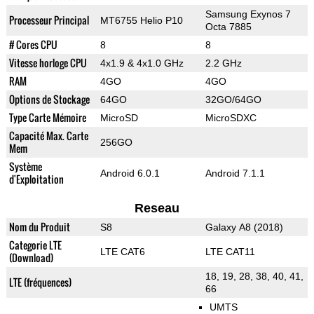
Samsung Exynos 7
Processeur Principal
MT6755 Helio P10
Octa 7885
# Cores CPU
8
8
Vitesse horloge CPU
4x1.9 & 4x1.0 GHz
2.2 GHz
RAM
4GO
4GO
Options de Stockage
64GO
32GO/64GO
Type Carte Mémoire
MicroSD
MicroSDXC
Capacité Max. Carte
256GO
Mem
Système
Android 6.0.1
Android 7.1.1
d'Exploitation
Reseau
Nom du Produit
S8
Galaxy A8 (2018)
Categorie LTE
LTE CAT6
LTE CAT11
(Download)
18, 19, 28, 38, 40, 41,
LTE (fréquences)
66
UMTS