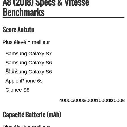
A8 (2018) Specs & Vitesse
Benchmarks
Score Antutu
Plus élevé = meilleur
Samsung Galaxy S7
Samsung Galaxy S6
Edge
Samsung Galaxy S6
Apple iPhone 6s
Gionee S8
40000
60000
80000
100000
120000
14
Capacité Batterie (mAh)