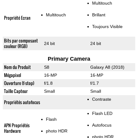
Multitouch
Multitouch
Brillant
Propriété Ecran
Toujours Visible
Bits par composant
24 bit
24 bit
couleur (RGB)
Primary Camera
Nom du Produit
S8
Galaxy A8 (2018)
Mégapixel
16-MP
16-MP
Ouverture (f-stop)
f/1.8
f/1.7
Taille Capteur
Small
Small
Contraste
Propriétés autofocus
Flash LED
Flash
APN Propriétés
Autofocus
Hardware
photo HDR
photo HDR