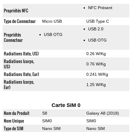
NFC Présent
Propriétés NFC
Type de Connecteur
Micro USB
USB Type C
USB 2.0
Propriétés
USB OTG
Connecteur
USB OTG
Radiations (tete, US)
0.26 W/Kg
Radiations (corps,
0.76 W/Kg
US)
Radiations (tete, Eur)
0.241 W/Kg
Radiations (corps,
1.25 W/Kg
Eur)
Carte SIM 0
Nom du Produit
S8
Galaxy A8 (2018)
Nom Unique
SIM0
SIM0
Type de SIM
Nano SIM
Nano SIM