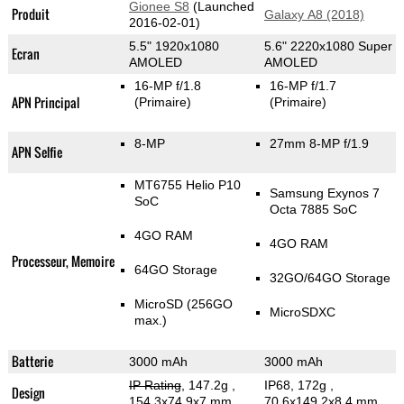
Gionee S8
(Launched
Produit
Galaxy A8 (2018)
2016-02-01)
5.5" 1920x1080
5.6" 2220x1080 Super
Ecran
AMOLED
AMOLED
16-MP f/1.8
16-MP f/1.7
APN Principal
(Primaire)
(Primaire)
8-MP
27mm 8-MP f/1.9
APN Selfie
MT6755 Helio P10
Samsung Exynos 7
SoC
Octa 7885 SoC
4GO RAM
4GO RAM
Processeur, Memoire
64GO Storage
32GO/64GO Storage
MicroSD (256GO
MicroSDXC
max.)
Batterie
3000 mAh
3000 mAh
IP Rating
, 147.2g
,
IP68, 172g
,
Design
154.3x74.9x7 mm
70.6x149.2x8.4 mm