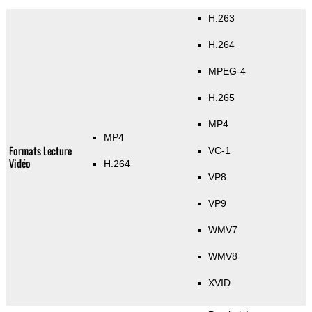
H.263
H.264
MPEG-4
H.265
MP4
MP4
Formats Lecture
VC-1
Vidéo
H.264
VP8
VP9
WMV7
WMV8
XVID