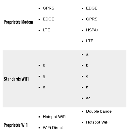
GPRS
EDGE
EDGE
GPRS
Propriétés Modem
LTE
HSPA+
LTE
a
b
b
g
g
Standards WiFi
n
n
ac
Double bande
Hotspot WiFi
Hotspot WiFi
Propriétés WiFi
WiFi Direct