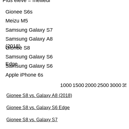
Plus élevé = meilleur
Gionee S6s
Meizu M5
Samsung Galaxy S7
Samsung Galaxy A8
(2018)
Gionee S8
Samsung Galaxy S6
Edge
Samsung Galaxy S6
Apple iPhone 6s
1000
1500
2000
2500
3000
35
Gionee S8 vs. Galaxy A8 (2018)
Gionee S8 vs. Galaxy S6 Edge
Gionee S8 vs. Galaxy S7