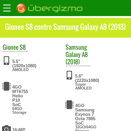
Gionee S8 contre Samsung Galaxy A8 (2018)
Gionee
S8
Samsung
Galaxy A8
(2018)
5.5"
(1920x1080)
AMOLED
5.6"
(2220x1080)
Super
4GO
AMOLED
MT6755
Helio
P10
SoC
4GO
64GO
Samsung
Storage
Exynos 7
Octa 7885
SoC
32GO/64GO
16-MP,
Storage