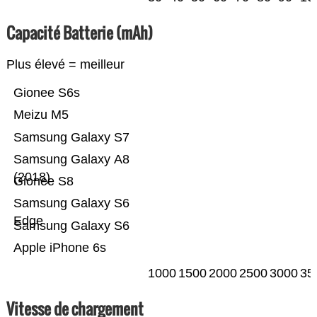
Capacité Batterie (mAh)
Plus élevé = meilleur
Gionee S6s
Meizu M5
Samsung Galaxy S7
Samsung Galaxy A8
(2018)
Gionee S8
Samsung Galaxy S6
Edge
Samsung Galaxy S6
Apple iPhone 6s
1000
1500
2000
2500
3000
35
Vitesse de chargement