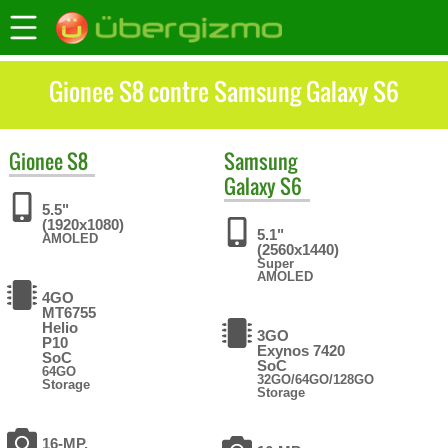
Gionee S8 contre Samsung Galaxy S6
Gionee
S8
Samsung
Galaxy S6
5.5"
(1920x1080)
5.1"
AMOLED
(2560x1440)
Super
AMOLED
4GO
MT6755
Helio
3GO
P10
Exynos 7420
SoC
SoC
64GO
32GO/64GO/128GO
Storage
Storage
16-MP,