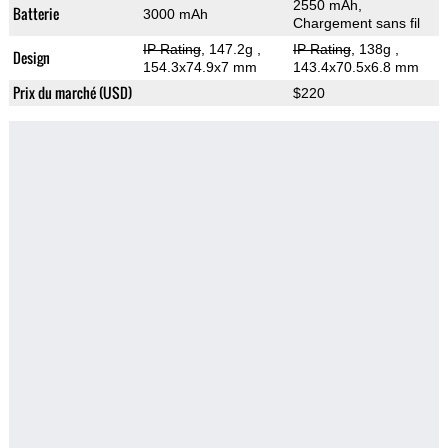
2550 mAh,
Batterie
3000 mAh
Chargement sans fil
IP Rating
, 147.2g
,
IP Rating
, 138g
,
Design
154.3x74.9x7 mm
143.4x70.5x6.8 mm
Prix du marché (USD)
$220