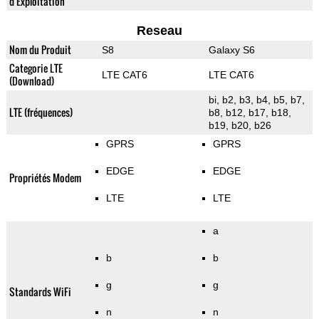
d'Exploitation
Reseau
Nom du Produit
S8
Galaxy S6
Categorie LTE
LTE CAT6
LTE CAT6
(Download)
bi, b2, b3, b4, b5, b7,
LTE (fréquences)
b8, b12, b17, b18,
b19, b20, b26
GPRS
GPRS
EDGE
EDGE
Propriétés Modem
LTE
LTE
a
b
b
g
g
Standards WiFi
n
n