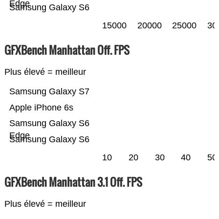
Edge
Samsung Galaxy S6
15000
20000
25000
30
GFXBench Manhattan Off. FPS
Plus élevé = meilleur
Samsung Galaxy S7
Apple iPhone 6s
Samsung Galaxy S6
Edge
Samsung Galaxy S6
10
20
30
40
50
GFXBench Manhattan 3.1 Off. FPS
Plus élevé = meilleur