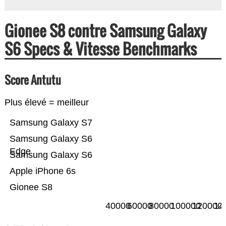
Gionee S8 contre Samsung Galaxy
S6 Specs & Vitesse Benchmarks
Score Antutu
Plus élevé = meilleur
Samsung Galaxy S7
Samsung Galaxy S6
Edge
Samsung Galaxy S6
Apple iPhone 6s
Gionee S8
40000
60000
80000
100000
120000
14