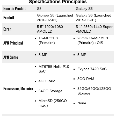
Spécifications Principales
Nom du Produit
S8
Galaxy S6
Gionee S8
(Launched
Galaxy S6
(Launched
Produit
2016-02-01)
2015-03-01)
5.5" 1920x1080
5.1" 2560x1440 Super
Ecran
AMOLED
AMOLED
16-MP f/1.8
28mm 16-MP f/1.9
APN Principal
(Primaire)
(Primaire)
+OIS
8-MP
5-MP
APN Selfie
MT6755 Helio P10
Exynos 7420 SoC
SoC
3GO RAM
4GO RAM
Processeur, Memoire
32GO/64GO/128GO
64GO Storage
Storage
MicroSD (256GO
None
max.)