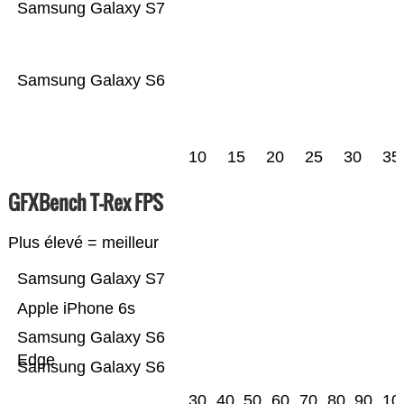
Samsung Galaxy S7
Samsung Galaxy S6
10
15
20
25
30
35
GFXBench T-Rex FPS
Plus élevé = meilleur
Samsung Galaxy S7
Apple iPhone 6s
Samsung Galaxy S6
Edge
Samsung Galaxy S6
30
40
50
60
70
80
90
10