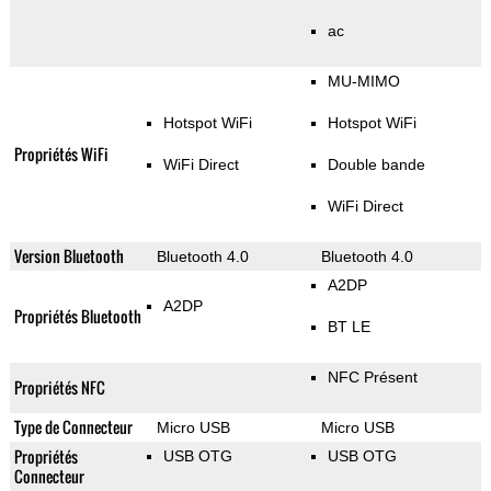
ac
MU-MIMO
Hotspot WiFi
Hotspot WiFi
Propriétés WiFi
WiFi Direct
Double bande
WiFi Direct
Version Bluetooth
Bluetooth 4.0
Bluetooth 4.0
A2DP
A2DP
Propriétés Bluetooth
BT LE
NFC Présent
Propriétés NFC
Type de Connecteur
Micro USB
Micro USB
Propriétés
USB OTG
USB OTG
Connecteur