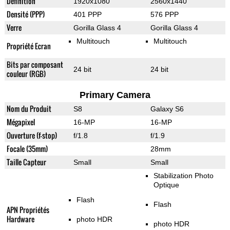
Définition
1920x1080
2560x1440
Densité (PPP)
401 PPP
576 PPP
Verre
Gorilla Glass 4
Gorilla Glass 4
Multitouch
Multitouch
Propriété Ecran
Bits par composant
24 bit
24 bit
couleur (RGB)
Primary Camera
Nom du Produit
S8
Galaxy S6
Mégapixel
16-MP
16-MP
Ouverture (f-stop)
f/1.8
f/1.9
Focale (35mm)
28mm
Taille Capteur
Small
Small
Stabilization Photo
Optique
Flash
Flash
APN Propriétés
Hardware
photo HDR
photo HDR