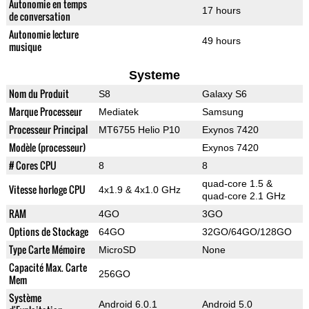
Autonomie en temps
17 hours
de conversation
Autonomie lecture
49 hours
musique
Systeme
Nom du Produit
S8
Galaxy S6
Marque Processeur
Mediatek
Samsung
Processeur Principal
MT6755 Helio P10
Exynos 7420
Modèle (processeur)
Exynos 7420
# Cores CPU
8
8
quad-core 1.5 &
Vitesse horloge CPU
4x1.9 & 4x1.0 GHz
quad-core 2.1 GHz
RAM
4GO
3GO
Options de Stockage
64GO
32GO/64GO/128GO
Type Carte Mémoire
MicroSD
None
Capacité Max. Carte
256GO
Mem
Système
Android 6.0.1
Android 5.0