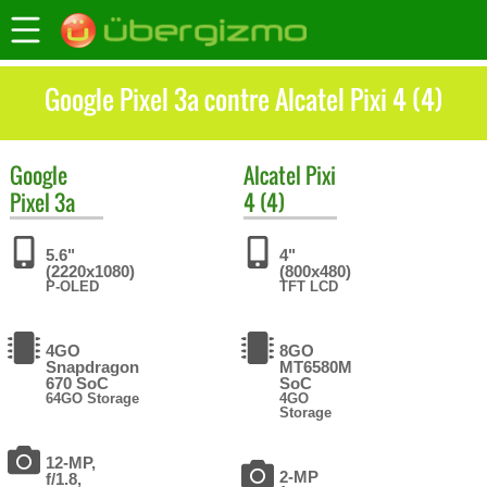
Google Pixel 3a contre Alcatel Pixi 4 (4)
Google
Alcatel
Pixi
Pixel 3a
4 (4)
5.6"
4"
(2220x1080)
(800x480)
P-OLED
TFT LCD
4GO
8GO
Snapdragon
MT6580M
670 SoC
SoC
64GO Storage
4GO
Storage
12-MP,
2-MP
f/1.8,