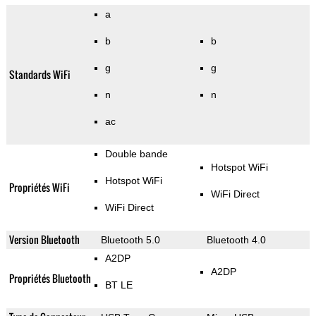
a
b
b
g
g
Standards WiFi
n
n
ac
Double bande
Hotspot WiFi
Hotspot WiFi
Propriétés WiFi
WiFi Direct
WiFi Direct
Version Bluetooth
Bluetooth 5.0
Bluetooth 4.0
A2DP
A2DP
Propriétés Bluetooth
BT LE