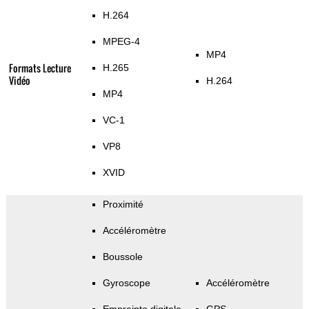
H.264
MPEG-4
MP4
Formats Lecture
H.265
Vidéo
H.264
MP4
VC-1
VP8
XVID
Proximité
Accéléromètre
Boussole
Gyroscope
Accéléromètre