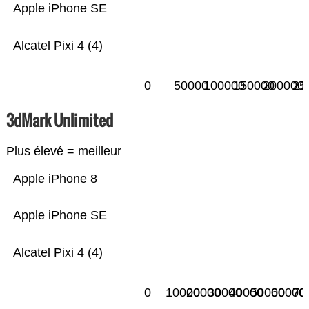
Apple iPhone SE
Alcatel Pixi 4 (4)
0
50000
100000
150000
200000
25
3dMark Unlimited
Plus élevé = meilleur
Apple iPhone 8
Apple iPhone SE
Alcatel Pixi 4 (4)
0
10000
20000
30000
40000
50000
60000
70