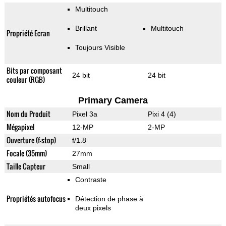
Multitouch
Brillant
Multitouch
Propriété Ecran
Toujours Visible
Bits par composant
24 bit
24 bit
couleur (RGB)
Primary Camera
Nom du Produit
Pixel 3a
Pixi 4 (4)
Mégapixel
12-MP
2-MP
Ouverture (f-stop)
f/1.8
Focale (35mm)
27mm
Taille Capteur
Small
Contraste
Propriétés autofocus
Détection de phase à
deux pixels