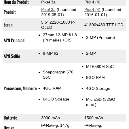
Nom du Produit
Pixel 3a
Pixi 4 (4)
Pixel 3a
(Launched
Pixi 4 (4)
(Launched
Produit
2019-05-01)
2016-01-01)
5.6" 2220x1080 P-
Ecran
4" 800x480 TFT LCD
OLED
27mm 12-MP f/1.8
2-MP
(Primaire)
APN Principal
(Primaire)
+OIS
8-MP f/2
2-MP
APN Selfie
MT6580M SoC
Snapdragon 670
SoC
8GO RAM
Processeur, Memoire
4GO RAM
4GO Storage
64GO Storage
MicroSD (32GO
max.)
Batterie
3000 mAh
1500 mAh
IP Rating
, 147g
,
IP Rating
,
Design