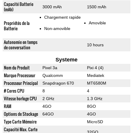
Capacité Batterie
3000 mAh
1500 mAh
(mAh)
Chargement rapide
Propriétés de la
Amovible
Batterie
Non-amovible
Autonomie en temps
10 hours
de conversation
Systeme
Nom du Produit
Pixel 3a
Pixi 4 (4)
Marque Processeur
Qualcomm
Mediatek
Processeur Principal
Snapdragon 670
MT6580M
# Cores CPU
8
4
Vitesse horloge CPU
2 GHz
1.3 GHz
RAM
4GO
8GO
Options de Stockage
64GO
4GO
Type Carte Mémoire
MicroSD
Capacité Max. Carte
32GO