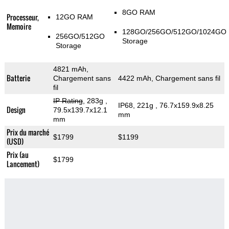
8GO RAM
Processeur,
12GO RAM
Memoire
128GO/256GO/512GO/1024GO
256GO/512GO
Storage
Storage
4821 mAh,
Batterie
Chargement sans
4422 mAh, Chargement sans fil
fil
IP Rating
, 283g
,
IP68, 221g
, 76.7x159.9x8.25
Design
79.5x139.7x12.1
mm
mm
Prix du marché
$1799
$1199
(USD)
Prix (au
$1799
Lancement)