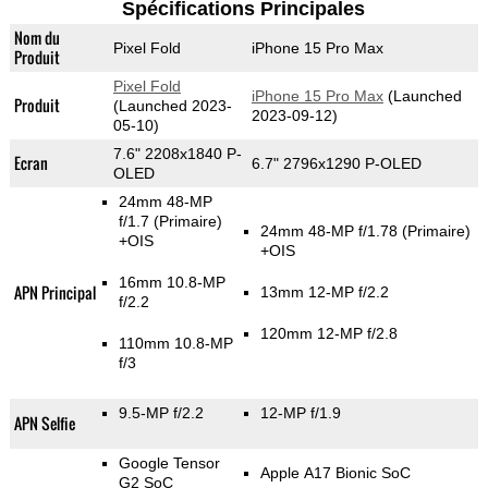
Spécifications Principales
Nom du
Pixel Fold
iPhone 15 Pro Max
Produit
Pixel Fold
iPhone 15 Pro Max
(Launched
Produit
(Launched 2023-
2023-09-12)
05-10)
7.6" 2208x1840 P-
Ecran
6.7" 2796x1290 P-OLED
OLED
24mm 48-MP
f/1.7
(Primaire)
24mm 48-MP f/1.78
(Primaire)
+OIS
+OIS
16mm 10.8-MP
APN Principal
13mm 12-MP f/2.2
f/2.2
120mm 12-MP f/2.8
110mm 10.8-MP
f/3
9.5-MP f/2.2
12-MP f/1.9
APN Selfie
Google Tensor
Apple A17 Bionic SoC
G2 SoC