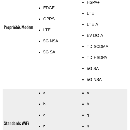
HSPA+
EDGE
LTE
GPRS
LTE-A
Propriétés Modem
LTE
EV-DO A
5G NSA
TD-SCDMA
5G SA
TD-HSDPA
5G SA
5G NSA
a
a
b
b
g
g
Standards WiFi
n
n