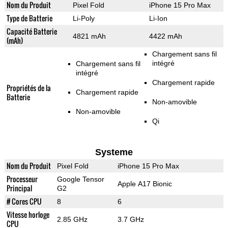
Nom du Produit
Pixel Fold
iPhone 15 Pro Max
Type de Batterie
Li-Poly
Li-Ion
Capacité Batterie
4821 mAh
4422 mAh
(mAh)
Chargement sans fil
intégré
Chargement sans fil
intégré
Chargement rapide
Propriétés de la
Chargement rapide
Batterie
Non-amovible
Non-amovible
Qi
Systeme
Nom du Produit
Pixel Fold
iPhone 15 Pro Max
Processeur
Google Tensor
Apple A17 Bionic
Principal
G2
# Cores CPU
8
6
Vitesse horloge
2.85 GHz
3.7 GHz
CPU