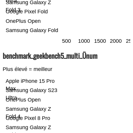
Ultra
Samsung Galaxy Z
Fold 3
Google Pixel Fold
OnePlus Open
Samsung Galaxy Fold
500
1000
1500
2000
25
benchmark_geekbench5_multi_Ünum
Plus élevé = meilleur
Apple iPhone 15 Pro
Max
Samsung Galaxy S23
Ultra
OnePlus Open
Samsung Galaxy Z
Fold 4
Google Pixel 8 Pro
Samsung Galaxy Z