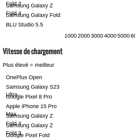
Fold 3
Samsung Galaxy Z
Fold 4
Samsung Galaxy Fold
BLU Studio 5.5
1000
2000
3000
4000
5000
60
Vitesse de chargement
Plus élevé = meilleur
OnePlus Open
Samsung Galaxy S23
Ultra
Google Pixel 8 Pro
Apple iPhone 15 Pro
Max
Samsung Galaxy Z
Fold 4
Samsung Galaxy Z
Fold 3
Google Pixel Fold