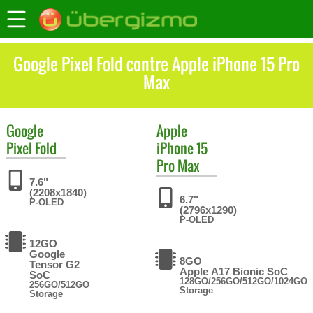
Google Pixel Fold contre Apple iPhone 15 Pro
Max
Google
Apple
Pixel Fold
iPhone 15
Pro Max
7.6"
(2208x1840)
6.7"
P-OLED
(2796x1290)
P-OLED
12GO
Google
8GO
Tensor G2
Apple A17 Bionic SoC
SoC
128GO/256GO/512GO/1024GO
256GO/512GO
Storage
Storage