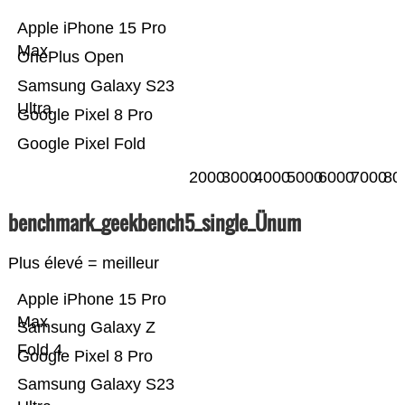
Apple iPhone 15 Pro
Max
OnePlus Open
Samsung Galaxy S23
Ultra
Google Pixel 8 Pro
Google Pixel Fold
2000
3000
4000
5000
6000
7000
80
benchmark_geekbench5_single_Ünum
Plus élevé = meilleur
Apple iPhone 15 Pro
Max
Samsung Galaxy Z
Fold 4
Google Pixel 8 Pro
Samsung Galaxy S23