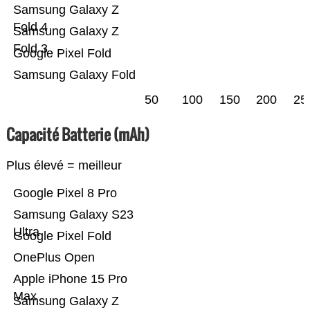
Samsung Galaxy Z
Fold 4
Samsung Galaxy Z
Fold 3
Google Pixel Fold
Samsung Galaxy Fold
50
100
150
200
25
Capacité Batterie (mAh)
Plus élevé = meilleur
Google Pixel 8 Pro
Samsung Galaxy S23
Ultra
Google Pixel Fold
OnePlus Open
Apple iPhone 15 Pro
Max
Samsung Galaxy Z