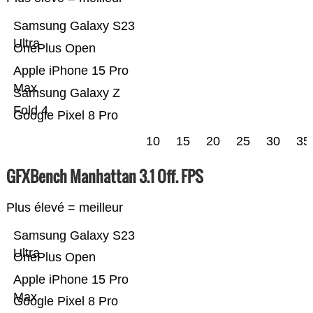
Samsung Galaxy S23
Ultra
OnePlus Open
Apple iPhone 15 Pro
Max
Samsung Galaxy Z
Fold 4
Google Pixel 8 Pro
10
15
20
25
30
35
GFXBench Manhattan 3.1 Off. FPS
Plus élevé = meilleur
Samsung Galaxy S23
Ultra
OnePlus Open
Apple iPhone 15 Pro
Max
Google Pixel 8 Pro