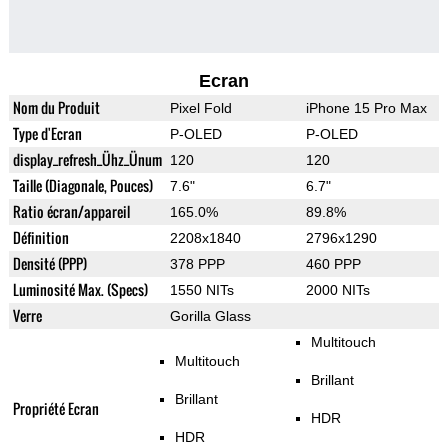
Ecran
Nom du Produit
Pixel Fold
iPhone 15 Pro Max
Type d'Ecran
P-OLED
P-OLED
display_refresh_Ühz_Ünum
120
120
Taille (Diagonale, Pouces)
7.6"
6.7"
Ratio écran/appareil
165.0%
89.8%
Définition
2208x1840
2796x1290
Densité (PPP)
378 PPP
460 PPP
Luminosité Max. (Specs)
1550 NITs
2000 NITs
Verre
Gorilla Glass
Multitouch
Multitouch
Brillant
Brillant
Propriété Ecran
HDR
HDR