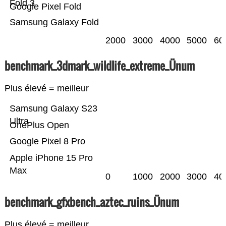
Fold 3
Google Pixel Fold
Samsung Galaxy Fold
2000
3000
4000
5000
60
benchmark_3dmark_wildlife_extreme_Ünum
Plus élevé = meilleur
Samsung Galaxy S23
Ultra
OnePlus Open
Google Pixel 8 Pro
Apple iPhone 15 Pro
Max
0
1000
2000
3000
40
benchmark_gfxbench_aztec_ruins_Ünum
Plus élevé = meilleur