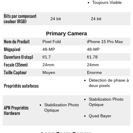
Toujours Visible
Bits par composant
24 bit
24 bit
couleur (RGB)
Primary Camera
Nom du Produit
Pixel Fold
iPhone 15 Pro Max
Mégapixel
48-MP
48-MP
Ouverture (f-stop)
f/1.7
f/1.78
Focale (35mm)
24mm
24mm
Taille Capteur
Moyen
Enorme
Détection de phase à
Propriétés autofocus
deux pixels
Stabilization Photo
Optique
Stabilization Photo
APN Propriétés
Optique
Hardware
Quad Bayer