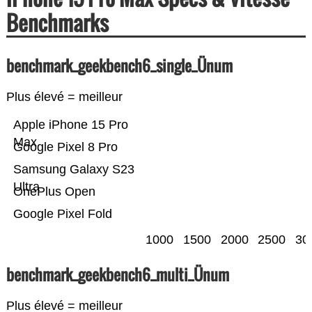
Benchmarks
benchmark_geekbench6_single_Ünum
Plus élevé = meilleur
Apple iPhone 15 Pro
Max
Google Pixel 8 Pro
Samsung Galaxy S23
Ultra
OnePlus Open
Google Pixel Fold
1000
1500
2000
2500
30
benchmark_geekbench6_multi_Ünum
Plus élevé = meilleur