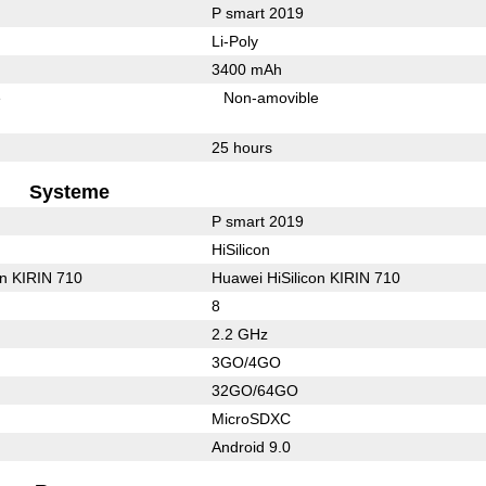
P smart 2019
Li-Poly
3400 mAh
e
Non-amovible
25 hours
Systeme
P smart 2019
HiSilicon
on KIRIN 710
Huawei HiSilicon KIRIN 710
8
2.2 GHz
3GO/4GO
32GO/64GO
MicroSDXC
Android 9.0