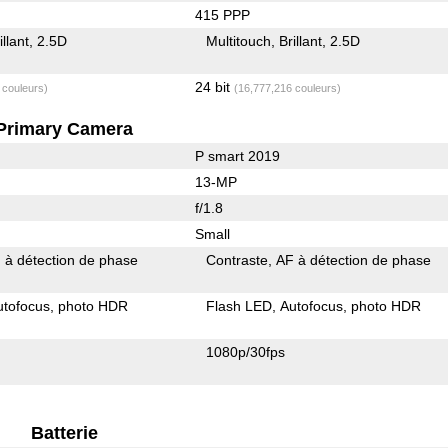
415 PPP
illant
2.5D
Multitouch
Brillant
2.5D
24 bit
 couleurs)
(16,777,216 couleurs)
Primary Camera
P smart 2019
13-MP
f/1.8
Small
 à détection de phase
Contraste
AF à détection de phase
utofocus
photo HDR
Flash LED
Autofocus
photo HDR
1080p/30fps
Batterie