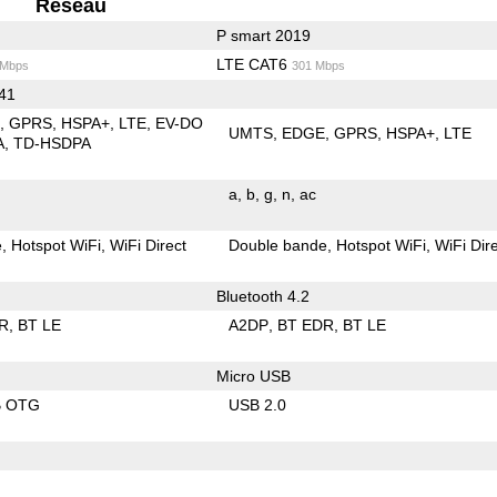
Reseau
P smart 2019
LTE CAT6
 Mbps
301 Mbps
 41
E
GPRS
HSPA+
LTE
EV-DO
UMTS
EDGE
GPRS
HSPA+
LTE
A
TD-HSDPA
a
b
g
n
ac
e
Hotspot WiFi
WiFi Direct
Double bande
Hotspot WiFi
WiFi Dir
Bluetooth 4.2
R
BT LE
A2DP
BT EDR
BT LE
Micro USB
B OTG
USB 2.0