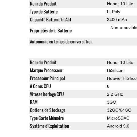
Nom du Produit
Honor 10 Lite
Type de Batterie
Li-Poly
Capacité Batterie (mAh)
3400 mAh
Non-amovibl
Propriétés de la Batterie
Autonomie en temps de conversation
Nom du Produit
Honor 10 Lite
Marque Processeur
HiSilicon
Processeur Principal
Huawei HiSilic
# Cores CPU
8
Vitesse horloge CPU
2.2 GHz
RAM
3GO
Options de Stockage
32GO/64GO
Type Carte Mémoire
MicroSDXC
Système d'Exploitation
Android 9.0