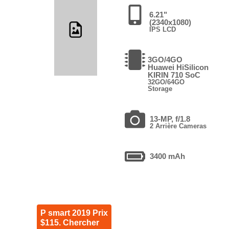
6.21"
(2340x1080)
IPS LCD
3GO/4GO
Huawei HiSilicon
KIRIN 710 SoC
32GO/64GO
Storage
13-MP, f/1.8
2 Arrière Cameras
3400 mAh
P smart 2019 Prix
$115. Chercher