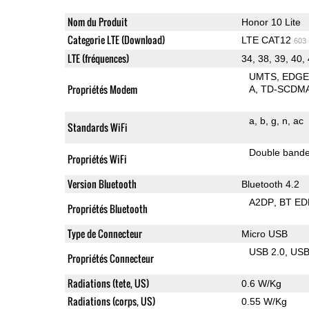
Nom du Produit
Honor 10 Lite
Categorie LTE (Download)
LTE CAT12
603
LTE (fréquences)
34, 38, 39, 40,
UMTS
EDG
Propriétés Modem
A
TD-SCDM
a
b
g
n
ac
Standards WiFi
Double band
Propriétés WiFi
Version Bluetooth
Bluetooth 4.2
A2DP
BT ED
Propriétés Bluetooth
Type de Connecteur
Micro USB
USB 2.0
US
Propriétés Connecteur
Radiations (tete, US)
0.6 W/Kg
Radiations (corps, US)
0.55 W/Kg