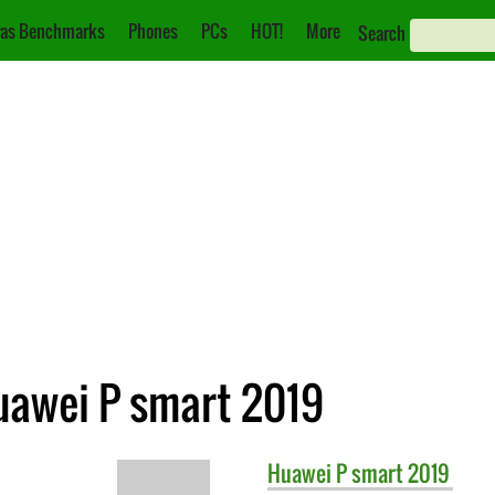
as Benchmarks
Phones
PCs
HOT!
More
Search
Huawei P smart 2019
Huawei
P smart 2019