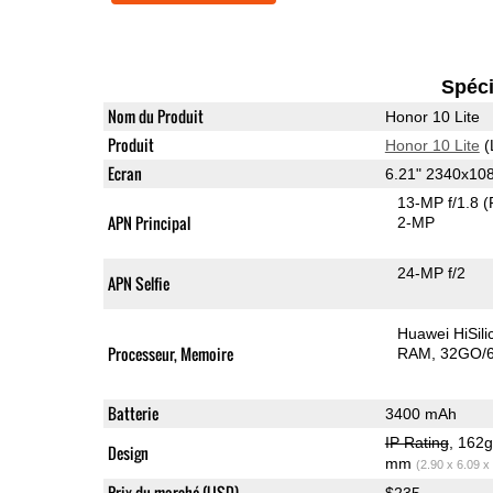
Spéci
Nom du Produit
Honor 10 Lite
Produit
Honor 10 Lite
(
Ecran
6.21" 2340x10
13-MP f/1.8
(
APN Principal
2-MP
24-MP f/2
APN Selfie
Huawei HiSil
Processeur, Memoire
RAM
32GO/6
Batterie
3400 mAh
IP Rating
, 162
Design
mm
(2.90 x 6.09 x
Prix du marché (USD)
$235