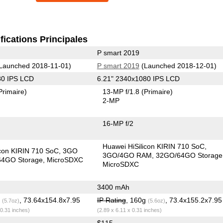
fications Principales
P smart 2019
Launched 2018-11-01)
P smart 2019
(Launched 2018-12-01)
80 IPS LCD
6.21" 2340x1080 IPS LCD
Primaire)
13-MP f/1.8
(Primaire)
2-MP
16-MP f/2
Huawei HiSilicon KIRIN 710 SoC
icon KIRIN 710 SoC
3GO
3GO/4GO RAM
32GO/64GO Storage
4GO Storage
MicroSDXC
MicroSDXC
3400 mAh
g
, 73.64x154.8x7.95
IP Rating
, 160g
, 73.4x155.2x7.9
(5.7oz)
(5.6oz)
 0.31 inches)
(2.89 x 6.11 x 0.31 inches)
$115