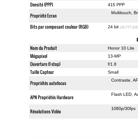
Densité (PPP)
415 PPP
Multitouch
Br
Propriété Ecran
Bits par composant couleur (RGB)
24 bit
(16,777,216
Nom du Produit
Honor 10 Lite
Mégapixel
13-MP
Ouverture (f-stop)
f/1.8
Taille Capteur
Small
Contraste
AF
Propriétés autofocus
Flash LED
A
APN Propriétés Hardware
1080p/30fps
Résolutions Vidéo