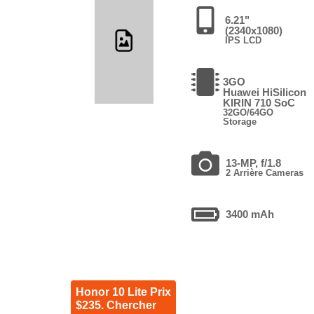
6.21"
(2340x1080)
IPS LCD
3GO
Huawei HiSilicon
KIRIN 710 SoC
32GO/64GO
Storage
13-MP, f/1.8
2 Arrière Cameras
3400 mAh
Honor 10 Lite Prix
$235. Chercher