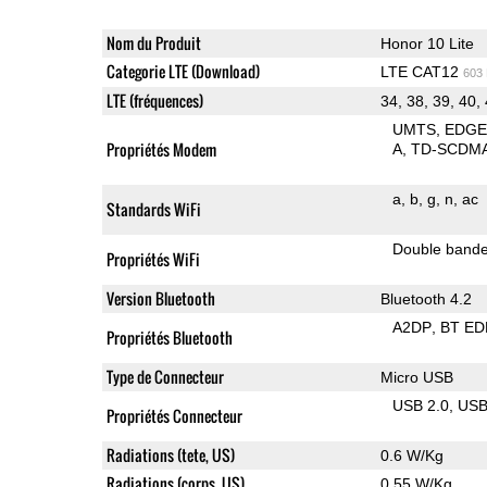
Nom du Produit
Honor 10 Lite
Categorie LTE (Download)
LTE CAT12
603
LTE (fréquences)
34, 38, 39, 40,
UMTS
EDG
Propriétés Modem
A
TD-SCDM
a
b
g
n
ac
Standards WiFi
Double band
Propriétés WiFi
Version Bluetooth
Bluetooth 4.2
A2DP
BT ED
Propriétés Bluetooth
Type de Connecteur
Micro USB
USB 2.0
US
Propriétés Connecteur
Radiations (tete, US)
0.6 W/Kg
Radiations (corps, US)
0.55 W/Kg