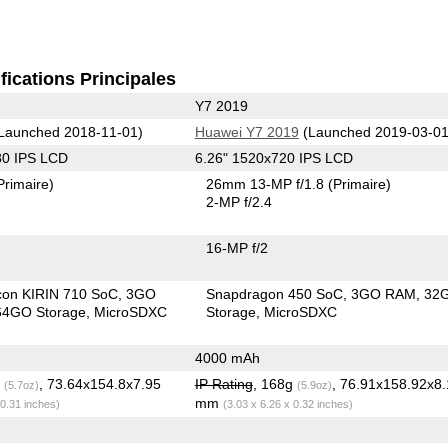
fications Principales
Y7 2019
Launched 2018-11-01)
Huawei Y7 2019
(Launched 2019-03-01
80 IPS LCD
6.26" 1520x720 IPS LCD
Primaire)
26mm 13-MP f/1.8
(Primaire)
2-MP f/2.4
16-MP f/2
icon KIRIN 710 SoC
3GO
Snapdragon 450 SoC
3GO RAM
32
4GO Storage
MicroSDXC
Storage
MicroSDXC
4000 mAh
g
, 73.64x154.8x7.95
IP Rating
, 168g
, 76.91x158.92x8.
(5.7oz)
(5.9oz)
mm
 0.31 inches)
(3.03 x 6.26 x 0.32 inches)