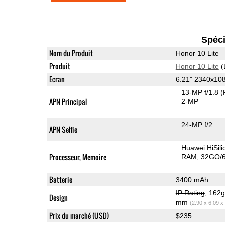
Spéci
Nom du Produit
Honor 10 Lite
Produit
Honor 10 Lite
(
Ecran
6.21" 2340x10
13-MP f/1.8
(
APN Principal
2-MP
24-MP f/2
APN Selfie
Huawei HiSil
Processeur, Memoire
RAM
32GO/6
Batterie
3400 mAh
IP Rating
, 162
Design
mm
(2.90 x 6.09 x
Prix du marché (USD)
$235