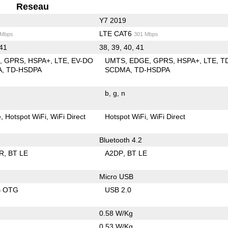
Reseau
Y7 2019
LTE CAT6
 Mbps
301 Mbps
 41
38, 39, 40, 41
E
GPRS
HSPA+
LTE
EV-DO
UMTS
EDGE
GPRS
HSPA+
LTE
T
A
TD-HSDPA
SCDMA
TD-HSDPA
b
g
n
e
Hotspot WiFi
WiFi Direct
Hotspot WiFi
WiFi Direct
Bluetooth 4.2
R
BT LE
A2DP
BT LE
Micro USB
B OTG
USB 2.0
0.58 W/Kg
0.53 W/Kg