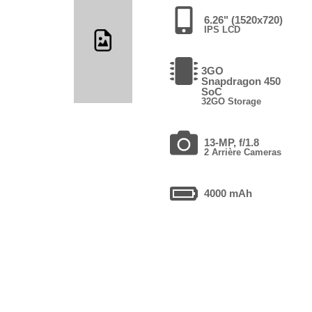
6.26" (1520x720)
IPS LCD
3GO
Snapdragon 450
SoC
32GO Storage
13-MP, f/1.8
2 Arrière Cameras
4000 mAh