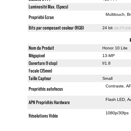
Luminosité Max. (Specs)
Multitouch
Br
Propriété Ecran
Bits par composant couleur (RGB)
24 bit
(16,777,216
Nom du Produit
Honor 10 Lite
Mégapixel
13-MP
Ouverture (f-stop)
f/1.8
Focale (35mm)
Taille Capteur
Small
Contraste
AF
Propriétés autofocus
Flash LED
A
APN Propriétés Hardware
1080p/30fps
Résolutions Vidéo