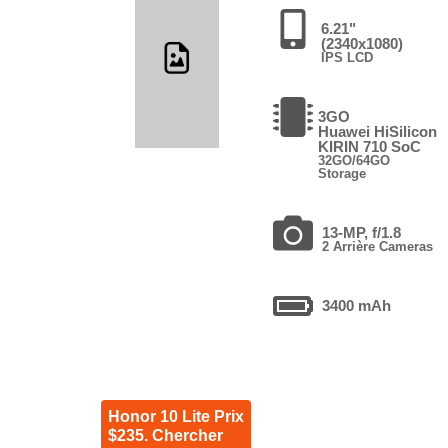
6.21"
(2340x1080)
IPS LCD
3GO
Huawei HiSilicon
KIRIN 710 SoC
32GO/64GO
Storage
13-MP, f/1.8
2 Arrière Cameras
3400 mAh
Honor 10 Lite Prix
$235. Chercher