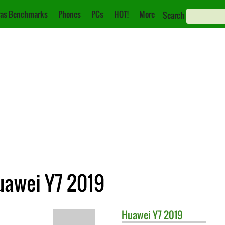
as Benchmarks
Phones
PCs
HOT!
More
Search
uawei Y7 2019
Huawei
Y7 2019