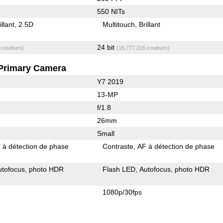
550 NITs
illant
2.5D
Multitouch
Brillant
24 bit
 couleurs)
(16,777,216 couleurs)
Primary Camera
Y7 2019
13-MP
f/1.8
26mm
Small
 à détection de phase
Contraste
AF à détection de phase
utofocus
photo HDR
Flash LED
Autofocus
photo HDR
1080p/30fps