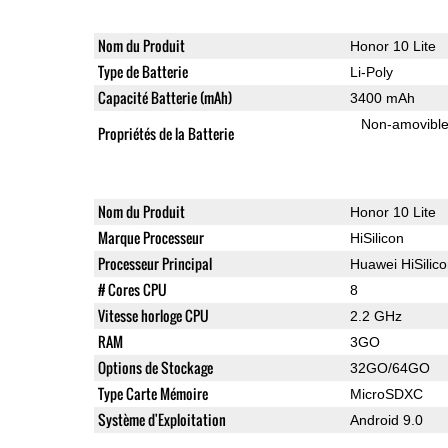
Nom du Produit
Honor 10 Lite
Type de Batterie
Li-Poly
Capacité Batterie (mAh)
3400 mAh
Non-amovibl
Propriétés de la Batterie
Nom du Produit
Honor 10 Lite
Marque Processeur
HiSilicon
Processeur Principal
Huawei HiSilic
# Cores CPU
8
Vitesse horloge CPU
2.2 GHz
RAM
3GO
Options de Stockage
32GO/64GO
Type Carte Mémoire
MicroSDXC
Système d'Exploitation
Android 9.0