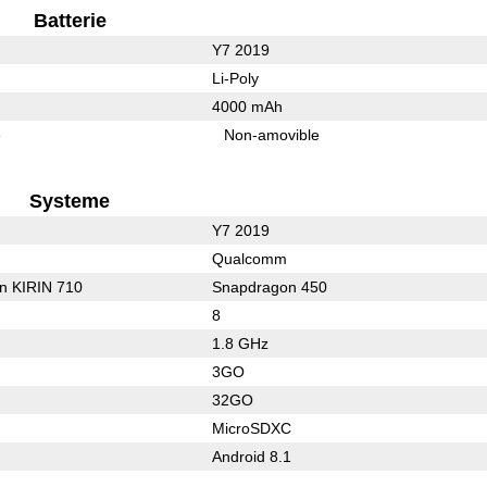
Batterie
Y7 2019
Li-Poly
4000 mAh
e
Non-amovible
Systeme
Y7 2019
Qualcomm
on KIRIN 710
Snapdragon 450
8
1.8 GHz
3GO
32GO
MicroSDXC
Android 8.1