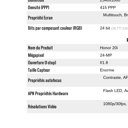
Densité (PPP)
415 PPP
Multitouch
Br
Propriété Ecran
Bits par composant couleur (RGB)
24 bit
(16,777,216
Nom du Produit
Honor 20i
Mégapixel
24-MP
Ouverture (f-stop)
f/1.8
Taille Capteur
Enorme
Contraste
AF
Propriétés autofocus
Flash LED
A
APN Propriétés Hardware
1080p/30fps
Résolutions Vidéo