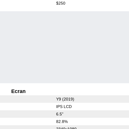
$250
Ecran
Y9 (2019)
IPS LCD
6.5"
82.8%
2340x1080