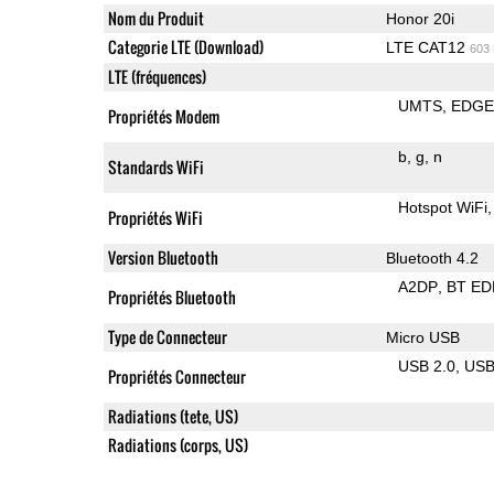
Nom du Produit
Honor 20i
Categorie LTE (Download)
LTE CAT12
603
LTE (fréquences)
UMTS
EDG
Propriétés Modem
b
g
n
Standards WiFi
Hotspot WiFi
Propriétés WiFi
Version Bluetooth
Bluetooth 4.2
A2DP
BT ED
Propriétés Bluetooth
Type de Connecteur
Micro USB
USB 2.0
US
Propriétés Connecteur
Radiations (tete, US)
Radiations (corps, US)