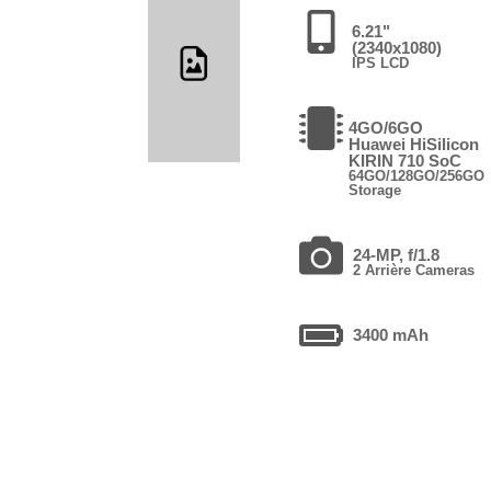
6.21"
(2340x1080)
IPS LCD
4GO/6GO
Huawei HiSilicon
KIRIN 710 SoC
64GO/128GO/256GO
Storage
24-MP, f/1.8
2 Arrière Cameras
3400 mAh