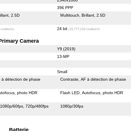
396 PPP
illant
2.5D
Multitouch
Brillant
2.5D
24 bit
 couleurs)
(16,777,216 couleurs)
Primary Camera
Y9 (2019)
13-MP
Small
 à détection de phase
Contraste
AF à détection de phase
utofocus
photo HDR
Flash LED
Autofocus
photo HDR
1080p/60fps
720p/480fps
1080p/30fps
Batterie