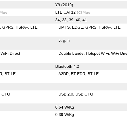
Y9 (2019)
LTE CAT12
 Mbps
603 Mbps
34, 38, 39, 40, 41
E
GPRS
HSPA+
LTE
UMTS
EDGE
GPRS
HSPA+
LTE
b
g
n
WiFi Direct
Double bande
Hotspot WiFi
WiFi Dir
Bluetooth 4.2
R
BT LE
A2DP
BT EDR
BT LE
B OTG
USB 2.0
USB OTG
0.64 W/Kg
0.39 W/Kg