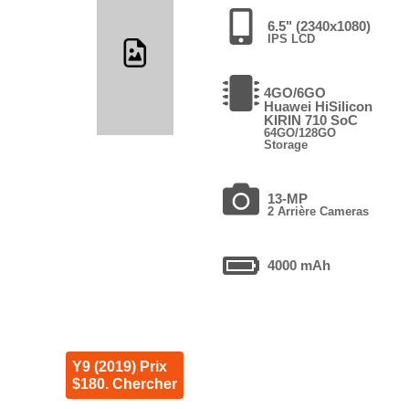
6.5" (2340x1080)
IPS LCD
4GO/6GO
Huawei HiSilicon
KIRIN 710 SoC
64GO/128GO
Storage
13-MP
2 Arrière Cameras
4000 mAh
Y9 (2019) Prix
$180. Chercher