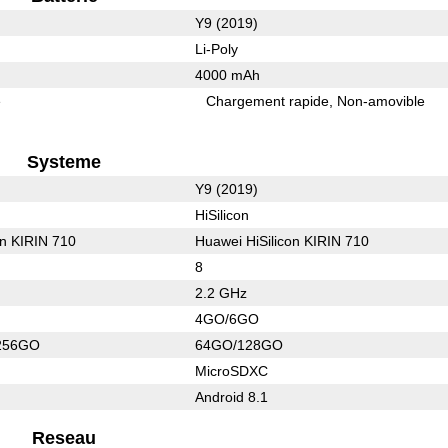
Y9 (2019)
Li-Poly
4000 mAh
e
Chargement rapide
Non-amovible
Systeme
Y9 (2019)
HiSilicon
on KIRIN 710
Huawei HiSilicon KIRIN 710
8
2.2 GHz
4GO/6GO
256GO
64GO/128GO
MicroSDXC
Android 8.1
Reseau