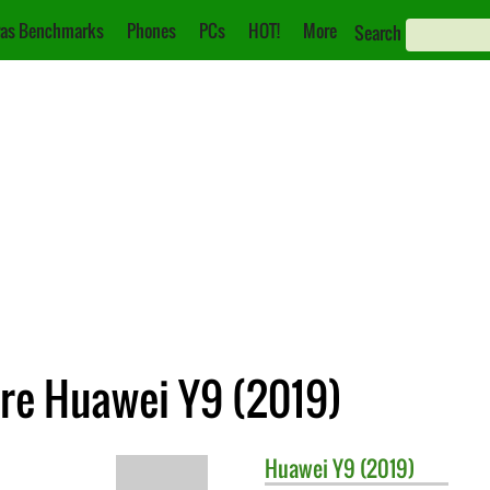
as Benchmarks
Phones
PCs
HOT!
More
Search
re Huawei Y9 (2019)
Huawei
Y9 (2019)