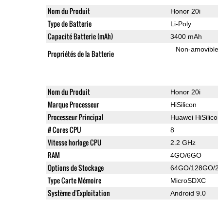
Nom du Produit
Honor 20i
Type de Batterie
Li-Poly
Capacité Batterie (mAh)
3400 mAh
Non-amovibl
Propriétés de la Batterie
Nom du Produit
Honor 20i
Marque Processeur
HiSilicon
Processeur Principal
Huawei HiSilic
# Cores CPU
8
Vitesse horloge CPU
2.2 GHz
RAM
4GO/6GO
Options de Stockage
64GO/128GO/
Type Carte Mémoire
MicroSDXC
Système d'Exploitation
Android 9.0