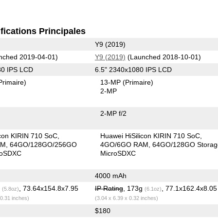
fications Principales
Y9 (2019)
nched 2019-04-01)
Y9 (2019)
(Launched 2018-10-01)
80 IPS LCD
6.5" 2340x1080 IPS LCD
Primaire)
13-MP
(Primaire)
2-MP
2-MP f/2
icon KIRIN 710 SoC
Huawei HiSilicon KIRIN 710 SoC
AM
64GO/128GO/256GO
4GO/6GO RAM
64GO/128GO Storag
roSDXC
MicroSDXC
4000 mAh
g
, 73.64x154.8x7.95
IP Rating
, 173g
, 77.1x162.4x8.0
(5.8oz)
(6.1oz)
 0.31 inches)
(3.04 x 6.39 x 0.32 inches)
$180