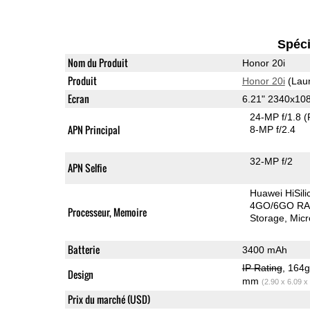
Spéci
Nom du Produit
Honor 20i
Produit
Honor 20i
(Lau
Ecran
6.21" 2340x10
24-MP f/1.8
(
APN Principal
8-MP f/2.4
32-MP f/2
APN Selfie
Huawei HiSil
4GO/6GO R
Processeur, Memoire
Storage
Mic
Batterie
3400 mAh
IP Rating
, 164
Design
mm
(2.90 x 6.09 x
Prix du marché (USD)