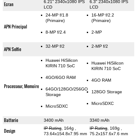
6.21" 2340x1080 IPS
6.3" 2340x1080 IPS
Ecran
LCD
LCD
24-MP f/1.8
16-MP f/2.2
(Primaire)
(Primaire)
APN Principal
8-MP f/2.4
2-MP
32-MP f/2
2-MP f/2
APN Selfie
Huawei HiSilicon
Huawei HiSilicon
KIRIN 710 SoC
KIRIN 710 SoC
4GO/6GO RAM
4GO RAM
Processeur, Memoire
64GO/128GO/256GO
128GO Storage
Storage
MicroSDXC
MicroSDXC
Batterie
3400 mAh
3340 mAh
IP Rating
, 164g
,
IP Rating
, 169g
,
Design
73.64x154.8x7.95 mm
75.2x157.6x7.6 mm