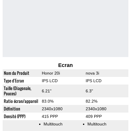
Ecran
Nom du Produit
Honor 20i
nova 3i
Type d'Ecran
IPS LCD
IPS LCD
Taille (Diagonale,
6.21"
6.3"
Pouces)
Ratio écran/appareil
83.0%
82.2%
Définition
2340x1080
2340x1080
Densité (PPP)
415 PPP
409 PPP
Multitouch
Multitouch