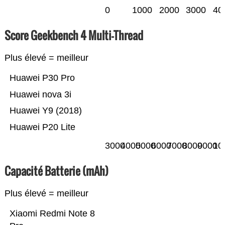
0
1000
2000
3000
40
Score Geekbench 4 Multi-Thread
Plus élevé = meilleur
Huawei P30 Pro
Huawei nova 3i
Huawei Y9 (2018)
Huawei P20 Lite
3000
4000
5000
6000
7000
8000
9000
10
Capacité Batterie (mAh)
Plus élevé = meilleur
Xiaomi Redmi Note 8