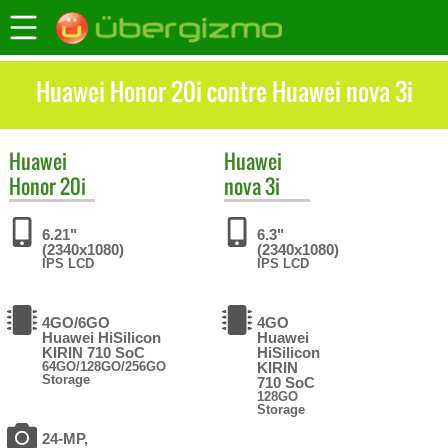
Huawei Honor 20i contre Huawei nova 3i
Huawei
Huawei
Honor 20i
nova 3i
6.21"
6.3"
(2340x1080)
(2340x1080)
IPS LCD
IPS LCD
4GO/6GO
4GO
Huawei HiSilicon
Huawei
KIRIN 710 SoC
HiSilicon
64GO/128GO/256GO
KIRIN
Storage
710 SoC
128GO
Storage
24-MP,