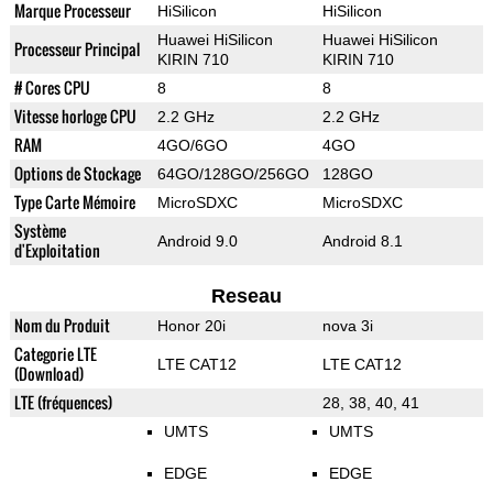
Marque Processeur
HiSilicon
HiSilicon
Huawei HiSilicon
Huawei HiSilicon
Processeur Principal
KIRIN 710
KIRIN 710
# Cores CPU
8
8
Vitesse horloge CPU
2.2 GHz
2.2 GHz
RAM
4GO/6GO
4GO
Options de Stockage
64GO/128GO/256GO
128GO
Type Carte Mémoire
MicroSDXC
MicroSDXC
Système
Android 9.0
Android 8.1
d'Exploitation
Reseau
Nom du Produit
Honor 20i
nova 3i
Categorie LTE
LTE CAT12
LTE CAT12
(Download)
LTE (fréquences)
28, 38, 40, 41
UMTS
UMTS
EDGE
EDGE