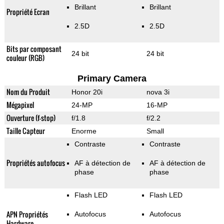
Brillant
Brillant
Propriété Ecran
2.5D
2.5D
Bits par composant
24 bit
24 bit
couleur (RGB)
Primary Camera
Nom du Produit
Honor 20i
nova 3i
Mégapixel
24-MP
16-MP
Ouverture (f-stop)
f/1.8
f/2.2
Taille Capteur
Enorme
Small
Contraste
Contraste
Propriétés autofocus
AF à détection de
AF à détection de
phase
phase
Flash LED
Flash LED
APN Propriétés
Autofocus
Autofocus
Hardware