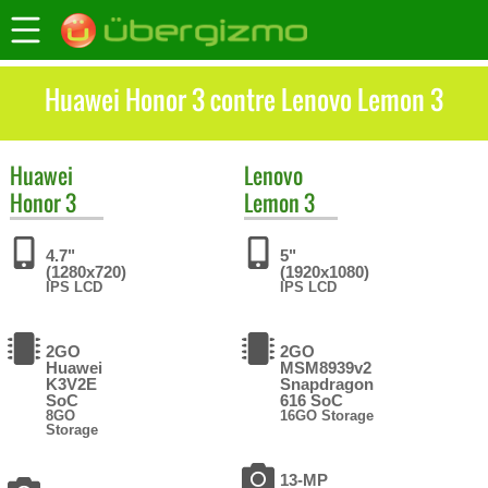
Huawei Honor 3 contre Lenovo Lemon 3
Huawei
Lenovo
Honor 3
Lemon 3
4.7"
5"
(1280x720)
(1920x1080)
IPS LCD
IPS LCD
2GO
2GO
Huawei
MSM8939v2
K3V2E
Snapdragon
SoC
616 SoC
8GO
16GO Storage
Storage
13-MP