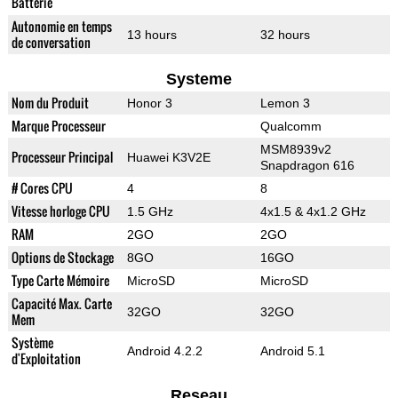
Batterie
Autonomie en temps
13 hours
32 hours
de conversation
Systeme
Nom du Produit
Honor 3
Lemon 3
Marque Processeur
Qualcomm
MSM8939v2
Processeur Principal
Huawei K3V2E
Snapdragon 616
# Cores CPU
4
8
Vitesse horloge CPU
1.5 GHz
4x1.5 & 4x1.2 GHz
RAM
2GO
2GO
Options de Stockage
8GO
16GO
Type Carte Mémoire
MicroSD
MicroSD
Capacité Max. Carte
32GO
32GO
Mem
Système
Android 4.2.2
Android 5.1
d'Exploitation
Reseau