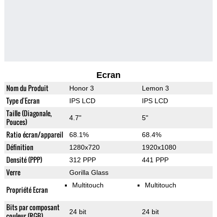
Ecran
Nom du Produit
Honor 3
Lemon 3
Type d'Ecran
IPS LCD
IPS LCD
Taille (Diagonale,
4.7"
5"
Pouces)
Ratio écran/appareil
68.1%
68.4%
Définition
1280x720
1920x1080
Densité (PPP)
312 PPP
441 PPP
Verre
Gorilla Glass
Multitouch
Multitouch
Propriété Ecran
Bits par composant
24 bit
24 bit
couleur (RGB)