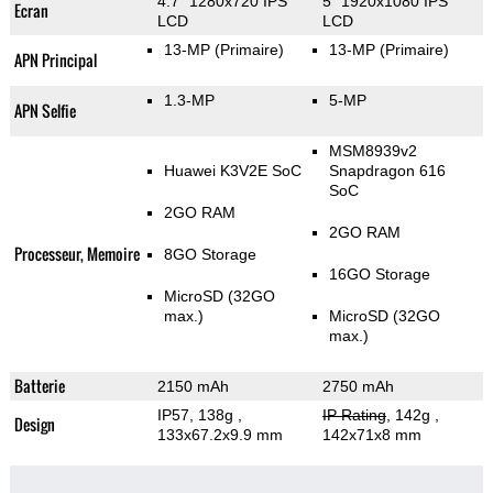
4.7" 1280x720 IPS
5" 1920x1080 IPS
Ecran
LCD
LCD
13-MP
(Primaire)
13-MP
(Primaire)
APN Principal
1.3-MP
5-MP
APN Selfie
MSM8939v2
Huawei K3V2E SoC
Snapdragon 616
SoC
2GO RAM
2GO RAM
Processeur, Memoire
8GO Storage
16GO Storage
MicroSD (32GO
max.)
MicroSD (32GO
max.)
Batterie
2150 mAh
2750 mAh
IP57, 138g
,
IP Rating
, 142g
,
Design
133x67.2x9.9 mm
142x71x8 mm